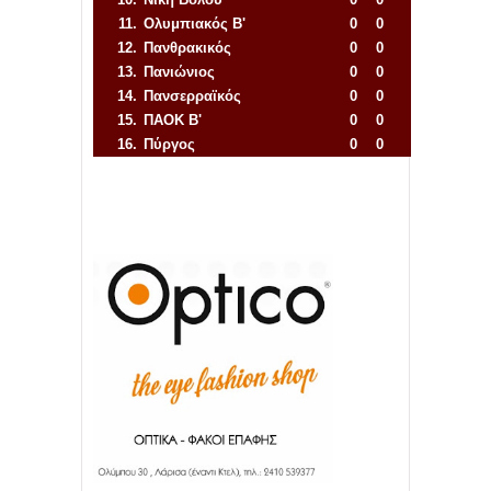
11.
Ολυμπιακός Β'
0
0
12.
Πανθρακικός
0
0
13.
Πανιώνιος
0
0
14.
Πανσερραϊκός
0
0
15.
ΠΑΟΚ Β'
0
0
16.
Πύργος
0
0
Απόλλων Πόντου
22
11