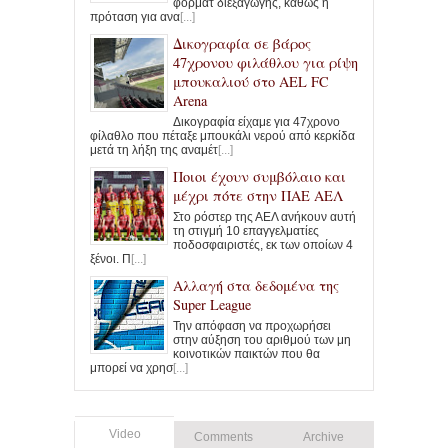
φορμάτ διεξαγωγής, καθώς η
πρόταση για ανα
[...]
Δικογραφία σε βάρος
47χρονου φιλάθλου για ρίψη
μπουκαλιού στο AEL FC
Arena
Δικογραφία είχαμε για 47χρονο
φίλαθλο που πέταξε μπουκάλι νερού από κερκίδα
μετά τη λήξη της αναμέτ
[...]
Ποιοι έχουν συμβόλαιο και
μέχρι πότε στην ΠΑΕ ΑΕΛ
Στο ρόστερ της ΑΕΛ ανήκουν αυτή
τη στιγμή 10 επαγγελματίες
ποδοσφαιριστές, εκ των οποίων 4
ξένοι. Π
[...]
Αλλαγή στα δεδομένα της
Super League
Την απόφαση να προχωρήσει
στην αύξηση του αριθμού των μη
κοινοτικών παικτών που θα
μπορεί να χρησ
[...]
Video
Comments
Archive