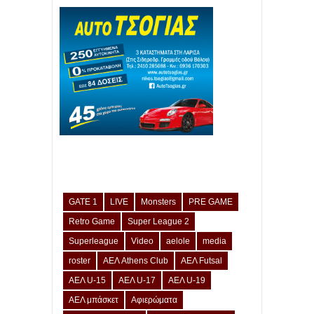
GATE 1
LIVE
Monsters
PRE GAME
Retro Game
Super League 2
Superleague
Video
aelole
media
roster
ΑΕΛ Athens Club
ΑΕΛ Futsal
ΑΕΛ U-15
ΑΕΛ U-17
ΑΕΛ U-19
ΑΕΛ μπάσκετ
Αφιερώματα