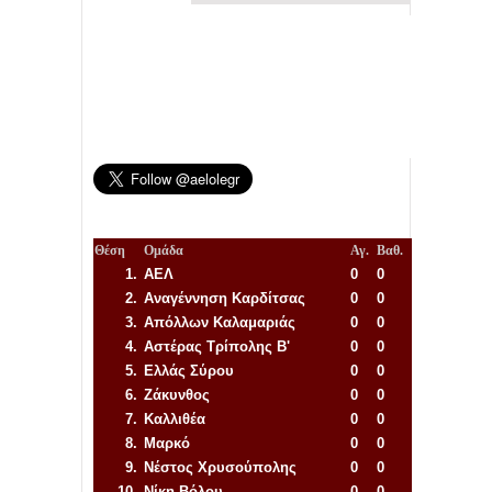
Θέση
Ομάδα
Αγ.
Βαθ.
1.
ΑΕΛ
0
0
2.
Αναγέννηση
Καρδίτσας
0
0
3.
Απόλλων Καλαμαριάς
0
0
4.
Αστέρας Τρίπολης Β'
0
0
5.
Ελλάς Σύρου
0
0
6.
Ζάκυνθος
0
0
7.
Καλλιθέα
0
0
8.
Μαρκό
0
0
9.
Νέστος Χρυσούπολης
0
0
10.
Νίκη Βόλου
0
0