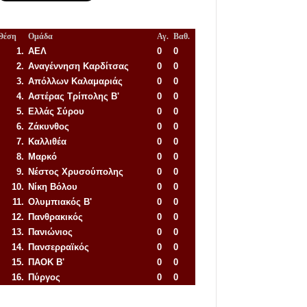
Θέση
Ομάδα
Αγ.
Βαθ.
1.
ΑΕΛ
0
0
2.
Αναγέννηση
Καρδίτσας
0
0
3.
Απόλλων Καλαμαριάς
0
0
4.
Αστέρας Τρίπολης Β'
0
0
5.
Ελλάς Σύρου
0
0
6.
Ζάκυνθος
0
0
7.
Καλλιθέα
0
0
8.
Μαρκό
0
0
9.
Νέστος Χρυσούπολης
0
0
10.
Νίκη Βόλου
0
0
11.
Ολυμπιακός Β'
0
0
12.
Πανθρακικός
0
0
13.
Πανιώνιος
0
0
14.
Πανσερραϊκός
0
0
15.
ΠΑΟΚ Β'
0
0
16.
Πύργος
0
0
Απόλλων Πόντου
22