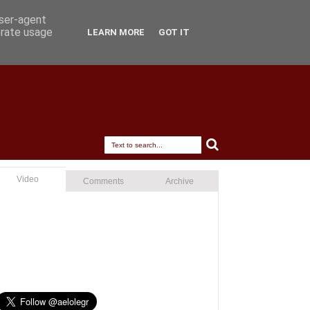
user-agent
erate usage
LEARN MORE
GOT IT
Video
Comments
Archive