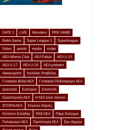
GATE 1
LIVE
Monsters
PRE GAME
Retro Game
Super League 2
Superleague
Video
aelole
media
roster
ΑΕΛ Athens Club
ΑΕΛ Futsal
ΑΕΛ U-15
ΑΕΛ U-17
ΑΕΛ U-19
ΑΕΛ μπάσκετ
Αφιερώματα
Αχιλλέας Νταβέλης
Γυναικείο Βόλεϊ ΑΕΛ
Γυναικείο Ποδόσφαιρο ΑΕΛ
Διαιτησία
Εισιτήρια
Επιστολή
Ερασιτεχνική ΑΕΛ
Η ΑΕΛ είναι παντού
ΙΣΤΟΡΙΑ ΑΕΛ
Κίτρινες Κάρτες
Κύπελλο Ελλάδας
ΠΑΕ ΑΕΛ
Πάμε Στοίχημα
Παλαίμαχοι ΑΕΛ
Προϊστορία ΑΕΛ
Σαν σήμερα