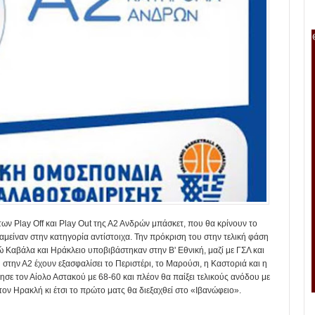
των Play Off και Play Out της Α2 Ανδρών μπάσκετ, που θα κρίνουν το
αμείναν στην κατηγορία αντίστοιχα. Την πρόκριση του στην τελική φάση
ώ Καβάλα και Ηράκλειο υποβιβάστηκαν στην Β' Εθνική, μαζί με ΓΣΛ και
ή στην Α2 έχουν εξασφαλίσει το Περιστέρι, το Μαρούσι, η Καστοριά και η
σε τον Αίολο Αστακού με 68-60 και πλέον θα παίξει τελικούς ανόδου με
ον Ηρακλή κι έτσι το πρώτο ματς θα διεξαχθεί στο «Ιβανώφειο».