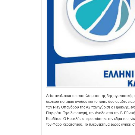
Δείτε αναλυτικά τα αποτελέσματα της 3ης αγωνιστικής 
δεύτερο εισιτήριο ανόδου και το ποιες δύο ομάδες παρ
των Play Off ανόδου της Α2 πανηγύρισε ο Ηρακλής, εν
Παγκράτι. Την ίδια στιγμή, την άνοδο από την Β' Εθνικ
Καρδίτσα. Ο Ηρακλής υπερασπίστηκε την έδρα του, νίκη
τον Φάρο Κερατσινίου. Το πλεονέκτημα έδρας ανήκει στ