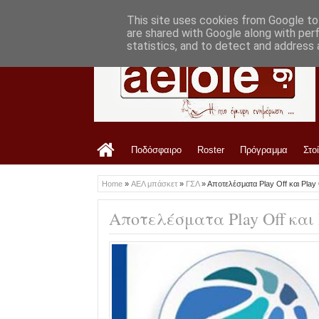
LATEST
7:33 PM
Οφρυδόπουλος: «Η διοίκηση είναι ενημε
This site uses cookies from Google to 
are shared with Google along with per
statistics, and to detect and address 
Ποδόσφαιρο
Roster
Πρόγραμμα
Στο
Home
»
ΑΕΛ μπάσκετ
»
ΓΣΛ
»
Αποτελέσματα Play Off και Play 
Αποτελέσματα Play Off και 