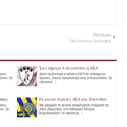
Previous
Παλαιότερη Ανάρτηση
Σαν σήμερα 6 Αυγούστου η ΑΕΛ
ημους
Δείτε αναλυτικά τι κάνει η ΑΕΛ σε επίσημους
στου. Οι
αγώνες, όποτε αγωνίστηκε στις 6 Αυγούστου. Οι
«βυσσιν
[...]
deo)
Οι κοινοί παίκτες ΑΕΛ και Ζακύνθου
ημους
Με αφορμή τη φιλική αναμέτρηση ανάμεσα σε
ου. Οι
ΑΕΛ-Ζάκυνθος στο Αθλητικό Κέντρο
Καρπενησίου, το aelole.g
[...]