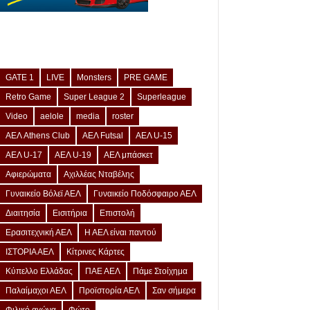
GATE 1
LIVE
Monsters
PRE GAME
Retro Game
Super League 2
Superleague
Video
aelole
media
roster
ΑΕΛ Athens Club
ΑΕΛ Futsal
ΑΕΛ U-15
ΑΕΛ U-17
ΑΕΛ U-19
ΑΕΛ μπάσκετ
Αφιερώματα
Αχιλλέας Νταβέλης
Γυναικείο Βόλεϊ ΑΕΛ
Γυναικείο Ποδόσφαιρο ΑΕΛ
Διαιτησία
Εισιτήρια
Επιστολή
Ερασιτεχνική ΑΕΛ
Η ΑΕΛ είναι παντού
ΙΣΤΟΡΙΑ ΑΕΛ
Κίτρινες Κάρτες
Κύπελλο Ελλάδας
ΠΑΕ ΑΕΛ
Πάμε Στοίχημα
Παλαίμαχοι ΑΕΛ
Προϊστορία ΑΕΛ
Σαν σήμερα