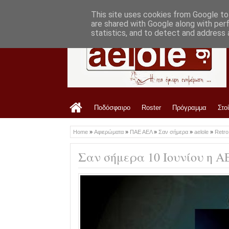
LATEST
7:33 PM
Οφρυδόπουλος: «Η διοίκηση είναι ενημε
This site uses cookies from Google to 
are shared with Google along with per
statistics, and to detect and address 
Ποδόσφαιρο
Roster
Πρόγραμμα
Στο
Home
»
Αφιερώματα
»
ΠΑΕ ΑΕΛ
»
Σαν σήμερα
»
aelole
»
Retr
Σαν σήμερα 10 Ιουνίου η Α