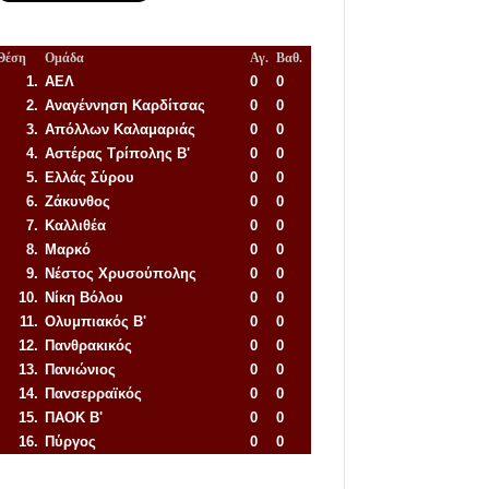
Θέση
Ομάδα
Αγ.
Βαθ.
1.
ΑΕΛ
0
0
2.
Αναγέννηση
Καρδίτσας
0
0
3.
Απόλλων Καλαμαριάς
0
0
4.
Αστέρας Τρίπολης Β'
0
0
5.
Ελλάς Σύρου
0
0
6.
Ζάκυνθος
0
0
7.
Καλλιθέα
0
0
8.
Μαρκό
0
0
9.
Νέστος Χρυσούπολης
0
0
10.
Νίκη Βόλου
0
0
11.
Ολυμπιακός Β'
0
0
12.
Πανθρακικός
0
0
13.
Πανιώνιος
0
0
14.
Πανσερραϊκός
0
0
15.
ΠΑΟΚ Β'
0
0
16.
Πύργος
0
0
Απόλλων Πόντου
22