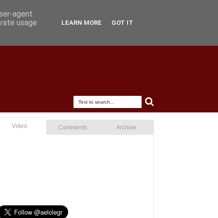
user-agent
erate usage
LEARN MORE
GOT IT
Video
Comments
Archive