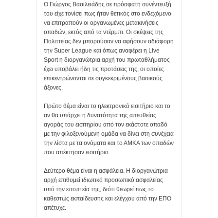
Ο Γιώργος Βασιλειάδης σε πρόσφατη συνέντευξή
του είχε τονίσει πως ήταν θετικός στο ενδεχόμενο
να επιτραπούν οι οργανωμένες μετακινήσεις
οπαδών, εκτός από τα ντέρμπι. Οι σκέψεις της
Πολιττείας δεν μπορούσαν να αφήσουν αδιάφορη
την Super League και όπως αναφέρει η Live
Sport η διοργανώτρια αρχή του πρωταθλήματος
έχει υποβάλει ήδη τις προτάσεις της, οι οποίες
επικεντρώνονται σε συγκεκριμένους βασικούς
άξονες.
Πρώτο θέμα είναι το ηλεκτρονικό εισιτήριο και το
αν θα υπάρχει η δυνατότητα της απευθείας
αγοράς του εισιτηρίου από τον εκάστοτε οπαδό
με την φιλοξενούμενη ομάδα να δίνει στη συνέχεια
την λίστα με τα ονόματα και το ΑΜΚΑ των οπαδών
που απέκτησαν εισιτήριο.
Δεύτερο θέμα είναι η ασφάλεια. Η διοργανώτρια
αρχή επιθυμεί ιδιωτικό προσωπικό ασφαλείας
υπό την εποπτεία της, διότι θεωρεί πως το
καθεστώς εκπαίδευσης και ελέγχου από την ΕΠΟ
απέτυχε.