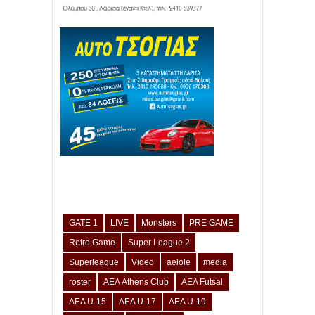
GATE 1
LIVE
Monsters
PRE GAME
Retro Game
Super League 2
Superleague
Video
aelole
media
roster
ΑΕΛ Athens Club
ΑΕΛ Futsal
ΑΕΛ U-15
ΑΕΛ U-17
ΑΕΛ U-19