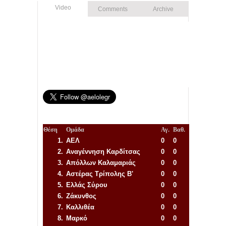
Video
Comments
Archive
Θέση
Ομάδα
Αγ.
Βαθ.
1.
ΑΕΛ
0
0
2.
Αναγέννηση
Καρδίτσας
0
0
3.
Απόλλων Καλαμαριάς
0
0
4.
Αστέρας Τρίπολης Β'
0
0
5.
Ελλάς Σύρου
0
0
6.
Ζάκυνθος
0
0
7.
Καλλιθέα
0
0
8.
Μαρκό
0
0