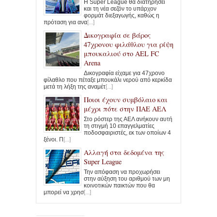
Η Super League θα διατηρήσει
και τη νέα σεζόν το υπάρχον
φορμάτ διεξαγωγής, καθώς η
πρόταση για ανα
[...]
Δικογραφία σε βάρος
47χρονου φιλάθλου για ρίψη
μπουκαλιού στο AEL FC
Arena
Δικογραφία είχαμε για 47χρονο
φίλαθλο που πέταξε μπουκάλι νερού από κερκίδα
μετά τη λήξη της αναμέτ
[...]
Ποιοι έχουν συμβόλαιο και
μέχρι πότε στην ΠΑΕ ΑΕΛ
Στο ρόστερ της ΑΕΛ ανήκουν αυτή
τη στιγμή 10 επαγγελματίες
ποδοσφαιριστές, εκ των οποίων 4
ξένοι. Π
[...]
Αλλαγή στα δεδομένα της
Super League
Την απόφαση να προχωρήσει
στην αύξηση του αριθμού των μη
κοινοτικών παικτών που θα
μπορεί να χρησ
[...]