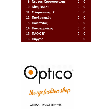
9.
Νέστος Χρυσούπολης
0
0
10.
Νίκη Βόλου
0
0
11.
Ολυμπιακός Β'
0
0
12.
Πανθρακικός
0
0
13.
Πανιώνιος
0
0
14.
Πανσερραϊκός
0
0
15.
ΠΑΟΚ Β'
0
0
16.
Πύργος
0
0
Απόλλων Πόντου
22
11