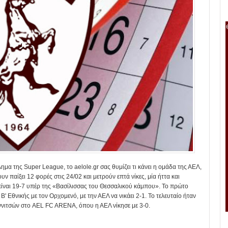
α της Super League, το aelole.gr σας θυμίζει τι κάνει η ομάδα της ΑΕΛ,
ν παίξει 12 φορές στις 24/02 και μετρούν επτά νίκες, μία ήττα και
λ είναι 19-7 υπέρ της «Βασίλισσας του Θεσσαλικού κάμπου». Το πρώτο
' Εθνικής με τον Ορχομενό, με την ΑΕΛ να νικάει 2-1. Το τελευταίο ήταν
αννιτσών στο AEL FC ARENA, όπου η ΑΕΛ νίκησε με 3-0.