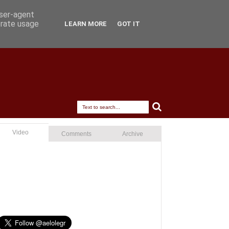
user-agent
erate usage
LEARN MORE
GOT IT
Video
Comments
Archive