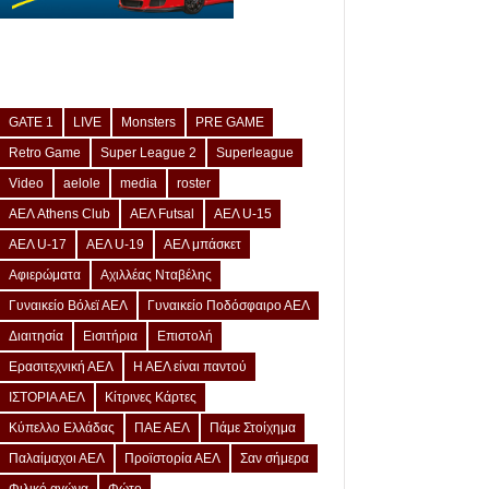
GATE 1
LIVE
Monsters
PRE GAME
Retro Game
Super League 2
Superleague
Video
aelole
media
roster
ΑΕΛ Athens Club
ΑΕΛ Futsal
ΑΕΛ U-15
ΑΕΛ U-17
ΑΕΛ U-19
ΑΕΛ μπάσκετ
Αφιερώματα
Αχιλλέας Νταβέλης
Γυναικείο Βόλεϊ ΑΕΛ
Γυναικείο Ποδόσφαιρο ΑΕΛ
Διαιτησία
Εισιτήρια
Επιστολή
Ερασιτεχνική ΑΕΛ
Η ΑΕΛ είναι παντού
ΙΣΤΟΡΙΑ ΑΕΛ
Κίτρινες Κάρτες
Κύπελλο Ελλάδας
ΠΑΕ ΑΕΛ
Πάμε Στοίχημα
Παλαίμαχοι ΑΕΛ
Προϊστορία ΑΕΛ
Σαν σήμερα