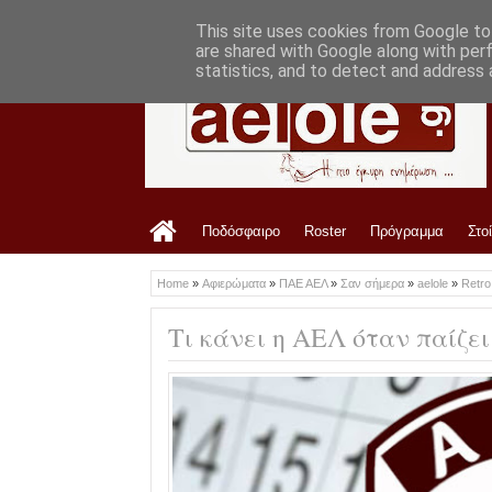
LATEST
11:48 AM
Το ρόστερ της Ζακύνθου
This site uses cookies from Google to 
are shared with Google along with per
statistics, and to detect and address 
Ποδόσφαιρο
Roster
Πρόγραμμα
Στο
Home
»
Αφιερώματα
»
ΠΑΕ ΑΕΛ
»
Σαν σήμερα
»
aelole
»
Retr
Τι κάνει η ΑΕΛ όταν παίζει