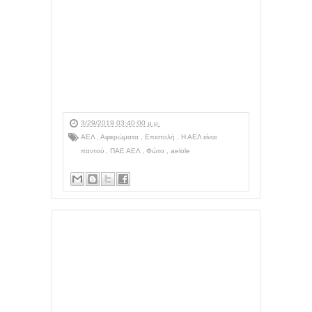
3/29/2019 03:40:00 μ.μ.
ΑΕΛ
,
Αφιερώματα
,
Επιστολή
,
Η ΑΕΛ είναι
παντού
,
ΠΑΕ ΑΕΛ
,
Φώτο
,
aelole