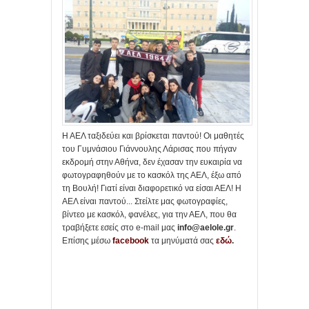
Η ΑΕΛ ταξιδεύει και βρίσκεται παντού! Οι μαθητές
του Γυμνάσιου Γιάννουλης Λάρισας που πήγαν
εκδρομή στην Αθήνα, δεν έχασαν την ευκαιρία να
φωτογραφηθούν με το κασκόλ της ΑΕΛ, έξω από
τη Βουλή! Γιατί είναι διαφορετικό να είσαι ΑΕΛ! Η
ΑΕΛ είναι παντού... Στείλτε μας φωτογραφίες,
βίντεο με κασκόλ, φανέλες, για την ΑΕΛ, που θα
τραβήξετε εσείς στο e-mail μας
info@aelole.gr
.
Επίσης μέσω
facebook
τα μηνύματά σας
εδώ
.