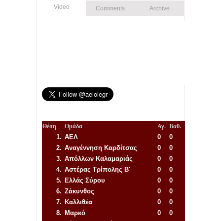
Video
Comments
Archive
Θέση
Ομάδα
Αγ.
Βαθ.
1.
ΑΕΛ
0
0
2.
Αναγέννηση
Καρδίτσας
0
0
3.
Απόλλων Καλαμαριάς
0
0
4.
Αστέρας Τρίπολης Β'
0
0
5.
Ελλάς Σύρου
0
0
6.
Ζάκυνθος
0
0
7.
Καλλιθέα
0
0
8.
Μαρκό
0
0