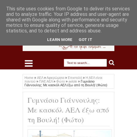
This site uses cookies from Google to deliver its services
and to analyze traffic. Your IP address and user-agent are
shared with Google along with performance and security
metrics to ensure quality of service, generate usage
statistics, and to detect and address abuse.
LEARN MORE
GOT IT
Home
»
ΑΕΛ
»
Αφιερώματα
»
Επιστολή
»
Η ΑΕΛ είναι
παντού
»
ΠΑΕ ΑΕΛ
»
Φώτο
»
aelole
»
Γυμνάσιο
Γιάννουλης: Με κασκόλ ΑΕΛ έξω από τη Βουλή! (Φώτο)
Γυμνάσιο Γιάννουλης:
Με κασκόλ ΑΕΛ έξω από
τη Βουλή! (Φώτο)