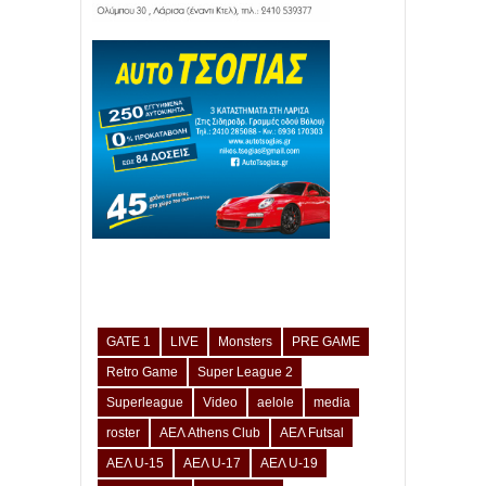
GATE 1
LIVE
Monsters
PRE GAME
Retro Game
Super League 2
Superleague
Video
aelole
media
roster
ΑΕΛ Athens Club
ΑΕΛ Futsal
ΑΕΛ U-15
ΑΕΛ U-17
ΑΕΛ U-19