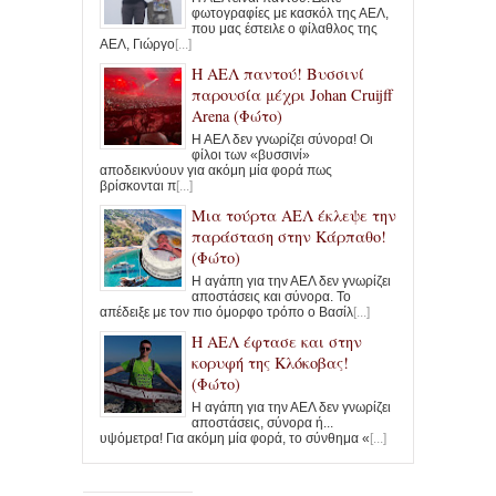
φωτογραφίες με κασκόλ της ΑΕΛ,
που μας έστειλε ο φίλαθλος της
ΑΕΛ, Γιώργο
[...]
Η ΑΕΛ παντού! Βυσσινί
παρουσία μέχρι Johan Cruijff
Arena (Φώτο)
Η ΑΕΛ δεν γνωρίζει σύνορα! Οι
φίλοι των «βυσσινί»
αποδεικνύουν για ακόμη μία φορά πως
βρίσκονται π
[...]
Μια τούρτα ΑΕΛ έκλεψε την
παράσταση στην Κάρπαθο!
(Φώτο)
Η αγάπη για την ΑΕΛ δεν γνωρίζει
αποστάσεις και σύνορα. Το
απέδειξε με τον πιο όμορφο τρόπο ο Βασίλ
[...]
Η ΑΕΛ έφτασε και στην
κορυφή της Κλόκοβας!
(Φώτο)
Η αγάπη για την ΑΕΛ δεν γνωρίζει
αποστάσεις, σύνορα ή...
υψόμετρα! Για ακόμη μία φορά, το σύνθημα «
[...]