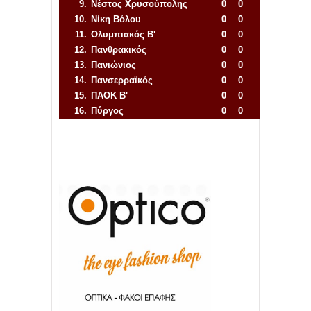
9.
Νέστος Χρυσούπολης
0
0
10.
Νίκη Βόλου
0
0
11.
Ολυμπιακός Β'
0
0
12.
Πανθρακικός
0
0
13.
Πανιώνιος
0
0
14.
Πανσερραϊκός
0
0
15.
ΠΑΟΚ Β'
0
0
16.
Πύργος
0
0
Απόλλων Πόντου
22
11