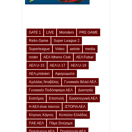
GATE 1
LIVE
Monsters
PRE GAME
Retro Game
Super League 2
Superleague
Video
aelole
media
roster
ΑΕΛ Athens Club
ΑΕΛ Futsal
ΑΕΛ U-15
ΑΕΛ U-17
ΑΕΛ U-19
ΑΕΛ μπάσκετ
Αφιερώματα
Αχιλλέας Νταβέλης
Γυναικείο Βόλεϊ ΑΕΛ
Γυναικείο Ποδόσφαιρο ΑΕΛ
Διαιτησία
Εισιτήρια
Επιστολή
Ερασιτεχνική ΑΕΛ
Η ΑΕΛ είναι παντού
ΙΣΤΟΡΙΑ ΑΕΛ
Κίτρινες Κάρτες
Κύπελλο Ελλάδας
ΠΑΕ ΑΕΛ
Πάμε Στοίχημα
Παλαίμαχοι ΑΕΛ
Προϊστορία ΑΕΛ