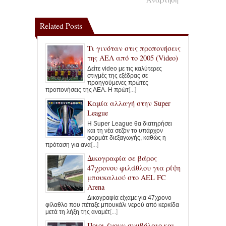
Related Posts
Τι γινόταν στις προπονήσεις
της ΑΕΛ από το 2005 (Video)
Δείτε video με τις καλύτερες
στιγμές της εξέδρας σε
προηγούμενες πρώτες
προπονήσεις της ΑΕΛ. Η πρώτ
[...]
Καμία αλλαγή στην Super
League
Η Super League θα διατηρήσει
και τη νέα σεζόν το υπάρχον
φορμάτ διεξαγωγής, καθώς η
πρόταση για ανα
[...]
Δικογραφία σε βάρος
47χρονου φιλάθλου για ρίψη
μπουκαλιού στο AEL FC
Arena
Δικογραφία είχαμε για 47χρονο
φίλαθλο που πέταξε μπουκάλι νερού από κερκίδα
μετά τη λήξη της αναμέτ
[...]
Ποιοι έχουν συμβόλαιο και