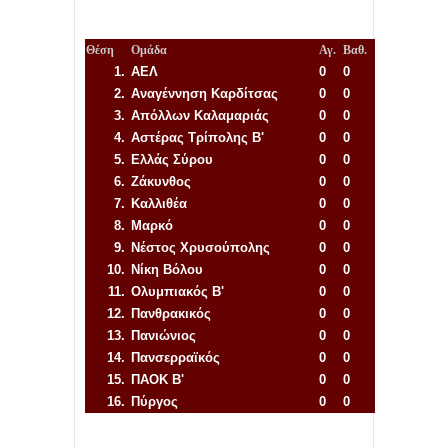
Θέση
Ομάδα
Αγ.
Βαθ.
1.
ΑΕΛ
0
0
2.
Αναγέννηση
Καρδίτσας
0
0
3.
Απόλλων Καλαμαριάς
0
0
4.
Αστέρας Τρίπολης Β'
0
0
5.
Ελλάς Σύρου
0
0
6.
Ζάκυνθος
0
0
7.
Καλλιθέα
0
0
8.
Μαρκό
0
0
9.
Νέστος Χρυσούπολης
0
0
10.
Νίκη Βόλου
0
0
11.
Ολυμπιακός Β'
0
0
12.
Πανθρακικός
0
0
13.
Πανιώνιος
0
0
14.
Πανσερραϊκός
0
0
15.
ΠΑΟΚ Β'
0
0
16.
Πύργος
0
0
Απόλλων Πόντου
22