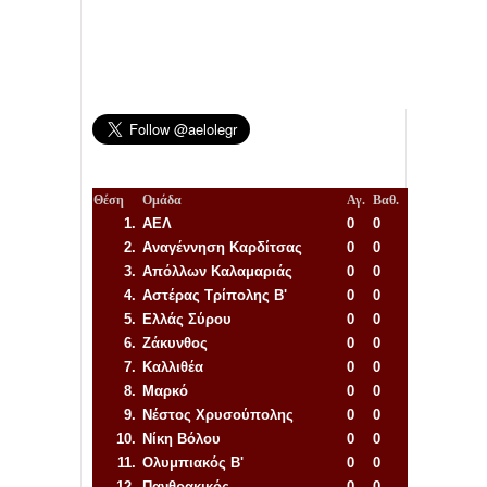
Θέση
Ομάδα
Αγ.
Βαθ.
1.
ΑΕΛ
0
0
2.
Αναγέννηση
Καρδίτσας
0
0
3.
Απόλλων Καλαμαριάς
0
0
4.
Αστέρας Τρίπολης Β'
0
0
5.
Ελλάς Σύρου
0
0
6.
Ζάκυνθος
0
0
7.
Καλλιθέα
0
0
8.
Μαρκό
0
0
9.
Νέστος Χρυσούπολης
0
0
10.
Νίκη Βόλου
0
0
11.
Ολυμπιακός Β'
0
0
12.
Πανθρακικός
0
0