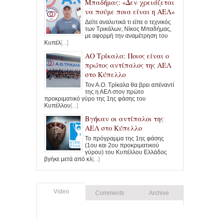
Μπαδήμας: «Δεν χρειάζεται
να πούμε ποια είναι η ΑΕΛ»
Δείτε αναλυτικά τι είπε ο τεχνικός
των Τρικάλων, Νίκος Μπαδήμας,
με αφορμή την αναμέτρηση του
Κυπέλ
[...]
ΑΟ Τρίκαλα: Ποιος είναι ο
πρώτος αντίπαλος της ΑΕΛ
στο Κύπελλο
Τον Α.Ο. Τρίκαλα θα βρει απέναντί
της η ΑΕΛ στον πρώτο
προκριματικό γύρο της 1ης φάσης του
Κυπέλλου
[...]
Βγήκαν οι αντίπαλοι της
ΑΕΛ στο Κύπελλο
Το πρόγραμμα της 1ης φάσης
(1ου και 2ου προκριματικού
γύρου) του Κυπέλλου Ελλάδος
βγήκε μετά από κλ
[...]
Video
Comments
Archive