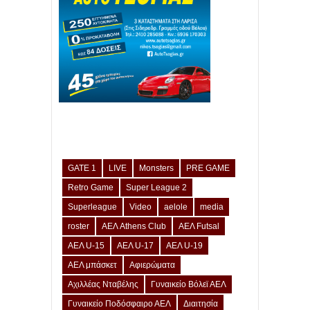
GATE 1
LIVE
Monsters
PRE GAME
Retro Game
Super League 2
Superleague
Video
aelole
media
roster
ΑΕΛ Athens Club
ΑΕΛ Futsal
ΑΕΛ U-15
ΑΕΛ U-17
ΑΕΛ U-19
ΑΕΛ μπάσκετ
Αφιερώματα
Αχιλλέας Νταβέλης
Γυναικείο Βόλεϊ ΑΕΛ
Γυναικείο Ποδόσφαιρο ΑΕΛ
Διαιτησία