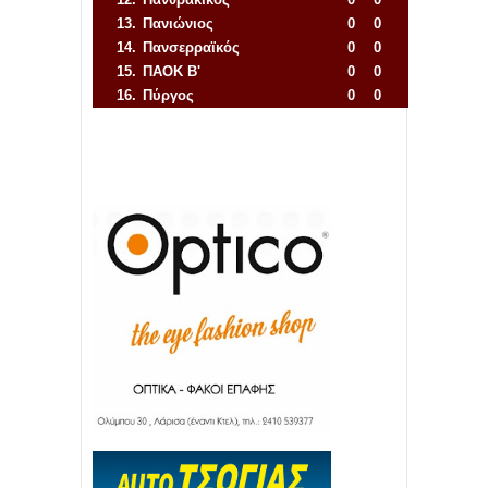
13.
Πανιώνιος
0
0
14.
Πανσερραϊκός
0
0
15.
ΠΑΟΚ Β'
0
0
16.
Πύργος
0
0
Απόλλων Πόντου
22
11