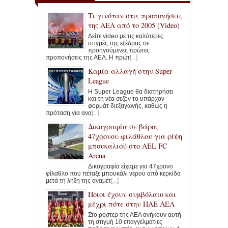
Τι γινόταν στις προπονήσεις
της ΑΕΛ από το 2005 (Video)
Δείτε video με τις καλύτερες
στιγμές της εξέδρας σε
προηγούμενες πρώτες
προπονήσεις της ΑΕΛ. Η πρώτ
[...]
Καμία αλλαγή στην Super
League
Η Super League θα διατηρήσει
και τη νέα σεζόν το υπάρχον
φορμάτ διεξαγωγής, καθώς η
πρόταση για ανα
[...]
Δικογραφία σε βάρος
47χρονου φιλάθλου για ρίψη
μπουκαλιού στο AEL FC
Arena
Δικογραφία είχαμε για 47χρονο
φίλαθλο που πέταξε μπουκάλι νερού από κερκίδα
μετά τη λήξη της αναμέτ
[...]
Ποιοι έχουν συμβόλαιο και
μέχρι πότε στην ΠΑΕ ΑΕΛ
Στο ρόστερ της ΑΕΛ ανήκουν αυτή
τη στιγμή 10 επαγγελματίες