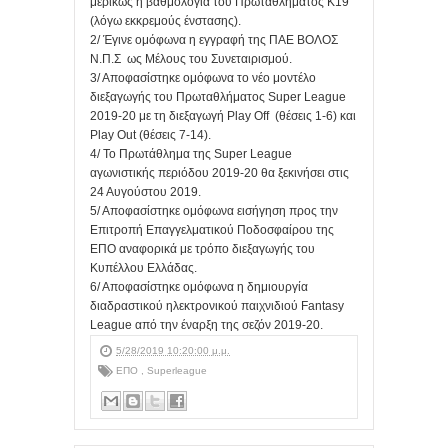
μερικώς η βαθμολογία του Πρωταθλήματος Κ19
(λόγω εκκρεμούς ένστασης).
2/ Έγινε ομόφωνα η εγγραφή της ΠΑΕ ΒΟΛΟΣ
Ν.Π.Σ ως Μέλους του Συνεταιρισμού.
3/ Αποφασίστηκε ομόφωνα το νέο μοντέλο
διεξαγωγής του Πρωταθλήματος Super League
2019-20 με τη διεξαγωγή Play Off (θέσεις 1-6) και
Play Out (θέσεις 7-14).
4/ Το Πρωτάθλημα της Super League
αγωνιστικής περιόδου 2019-20 θα ξεκινήσει στις
24 Αυγούστου 2019.
5/ Αποφασίστηκε ομόφωνα εισήγηση προς την
Επιτροπή Επαγγελματικού Ποδοσφαίρου της
ΕΠΟ αναφορικά με τρόπο διεξαγωγής του
Κυπέλλου Ελλάδας.
6/ Αποφασίστηκε ομόφωνα η δημιουργία
διαδραστικού ηλεκτρονικού παιχνιδιού Fantasy
League από την έναρξη της σεζόν 2019-20.
5/28/2019 10:20:00 μ.μ.
ΕΠΟ
,
Superleague