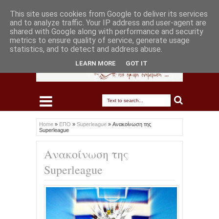
This site uses cookies from Google to deliver its services
and to analyze traffic. Your IP address and user-agent are
shared with Google along with performance and security
metrics to ensure quality of service, generate usage
statistics, and to detect and address abuse.
LEARN MORE
GOT IT
Home
»
ΕΠΟ
»
Superleague
»
Ανακοίνωση της
Superleague
Ανακοίνωση της
Superleague