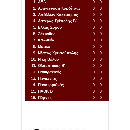
1.
ΑΕΛ
0
0
2.
Αναγέννηση
Καρδίτσας
0
0
3.
Απόλλων Καλαμαριάς
0
0
4.
Αστέρας Τρίπολης Β'
0
0
5.
Ελλάς Σύρου
0
0
6.
Ζάκυνθος
0
0
7.
Καλλιθέα
0
0
8.
Μαρκό
0
0
9.
Νέστος Χρυσούπολης
0
0
10.
Νίκη Βόλου
0
0
11.
Ολυμπιακός Β'
0
0
12.
Πανθρακικός
0
0
13.
Πανιώνιος
0
0
14.
Πανσερραϊκός
0
0
15.
ΠΑΟΚ Β'
0
0
16.
Πύργος
0
0
Απόλλων Πόντου
22
11