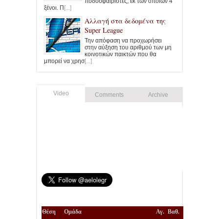
ποδοσφαιριστές, εκ των οποίων 4
ξένοι. Π
[...]
Αλλαγή στα δεδομένα της
Super League
Την απόφαση να προχωρήσει
στην αύξηση του αριθμού των μη
κοινοτικών παικτών που θα
μπορεί να χρησ
[...]
Video
Comments
Archive
Θέση
Ομάδα
Αγ.
Βαθ.