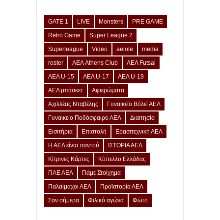
GATE 1
LIVE
Monsters
PRE GAME
Retro Game
Super League 2
Superleague
Video
aelole
media
roster
ΑΕΛ Athens Club
ΑΕΛ Futsal
ΑΕΛ U-15
ΑΕΛ U-17
ΑΕΛ U-19
ΑΕΛ μπάσκετ
Αφιερώματα
Αχιλλέας Νταβέλης
Γυναικείο Βόλεϊ ΑΕΛ
Γυναικείο Ποδόσφαιρο ΑΕΛ
Διαιτησία
Εισιτήρια
Επιστολή
Ερασιτεχνική ΑΕΛ
Η ΑΕΛ είναι παντού
ΙΣΤΟΡΙΑ ΑΕΛ
Κίτρινες Κάρτες
Κύπελλο Ελλάδας
ΠΑΕ ΑΕΛ
Πάμε Στοίχημα
Παλαίμαχοι ΑΕΛ
Προϊστορία ΑΕΛ
Σαν σήμερα
Φιλικό αγώνα
Φώτο