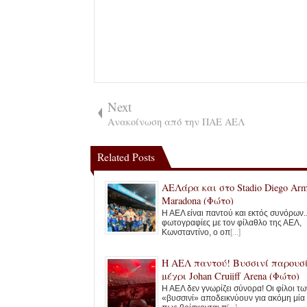
Next
Ανακοίνωση από την ΠΑΕ ΑΕΛ
Related Posts
ΑΕΛάρα και στο Stadio Diego Ar
Maradona (Φώτο)
Η ΑΕΛ είναι παντού και εκτός συνόρων...
φωτογραφίες με τον φίλαθλο της ΑΕΛ,
Κωνσταντίνο, ο οπ
[...]
Η ΑΕΛ παντού! Βυσσινί παρουσ
μέχρι Johan Cruijff Arena (Φώτο)
Η ΑΕΛ δεν γνωρίζει σύνορα! Οι φίλοι τω
«βυσσινί» αποδεικνύουν για ακόμη μία