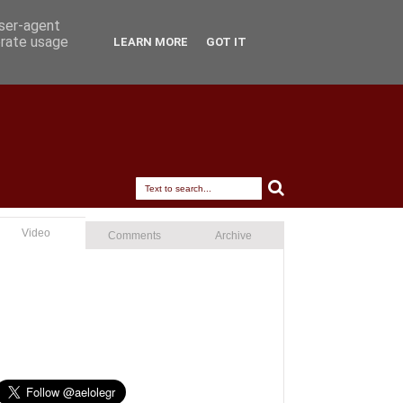
user-agent
erate usage
LEARN MORE
GOT IT
Video
Comments
Archive