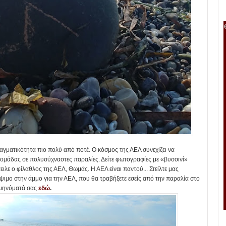
ματικότητα πιο πολύ από ποτέ. Ο κόσμος της ΑΕΛ συνεχίζει να
ς ομάδας σε πολυσύχναστες παραλίες. Δείτε φωτογραφίες με «βυσσινί»
λε ο φίλαθλος της ΑΕΛ, Θωμάς. Η ΑΕΛ είναι παντού... Στείλτε μας
άψιμο στην άμμο για την ΑΕΛ, που θα τραβήξετε εσείς από την παραλία στο
μηνύματά σας
εδώ
.