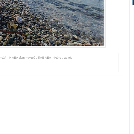
στολή
,
Η ΑΕΛ είναι παντού
,
ΠΑΕ ΑΕΛ
,
Φώτο
,
aelole