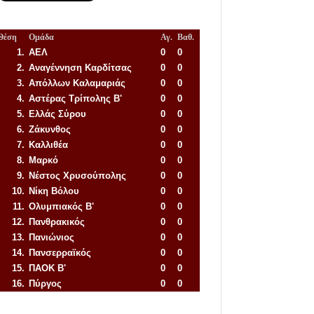
Θέση
Ομάδα
Αγ.
Βαθ.
1.
ΑΕΛ
0
0
2.
Αναγέννηση
Καρδίτσας
0
0
3.
Απόλλων Καλαμαριάς
0
0
4.
Αστέρας Τρίπολης Β'
0
0
5.
Ελλάς Σύρου
0
0
6.
Ζάκυνθος
0
0
7.
Καλλιθέα
0
0
8.
Μαρκό
0
0
9.
Νέστος Χρυσούπολης
0
0
10.
Νίκη Βόλου
0
0
11.
Ολυμπιακός Β'
0
0
12.
Πανθρακικός
0
0
13.
Πανιώνιος
0
0
14.
Πανσερραϊκός
0
0
15.
ΠΑΟΚ Β'
0
0
16.
Πύργος
0
0
Απόλλων Πόντου
22