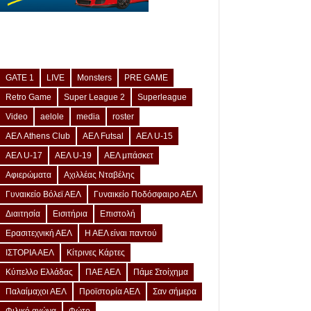
GATE 1
LIVE
Monsters
PRE GAME
Retro Game
Super League 2
Superleague
Video
aelole
media
roster
ΑΕΛ Athens Club
ΑΕΛ Futsal
ΑΕΛ U-15
ΑΕΛ U-17
ΑΕΛ U-19
ΑΕΛ μπάσκετ
Αφιερώματα
Αχιλλέας Νταβέλης
Γυναικείο Βόλεϊ ΑΕΛ
Γυναικείο Ποδόσφαιρο ΑΕΛ
Διαιτησία
Εισιτήρια
Επιστολή
Ερασιτεχνική ΑΕΛ
Η ΑΕΛ είναι παντού
ΙΣΤΟΡΙΑ ΑΕΛ
Κίτρινες Κάρτες
Κύπελλο Ελλάδας
ΠΑΕ ΑΕΛ
Πάμε Στοίχημα
Παλαίμαχοι ΑΕΛ
Προϊστορία ΑΕΛ
Σαν σήμερα