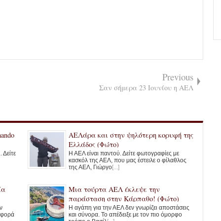
Previous
Σαν σήμερα 23 Ιουνίου η ΑΕΛ
mando
ΑΕΛάρα και στην ψηλότερη κορυφή της
Ελλάδος (Φώτο)
 Δείτε
Η ΑΕΛ είναι παντού. Δείτε φωτογραφίες με
κασκόλ της ΑΕΛ, που μας έστειλε ο φίλαθλος
της ΑΕΛ, Γιώργο
[...]
ία
Μια τούρτα ΑΕΛ έκλεψε την
παράσταση στην Κάρπαθο! (Φώτο)
ν
Η αγάπη για την ΑΕΛ δεν γνωρίζει αποστάσεις
 φορά
και σύνορα. Το απέδειξε με τον πιο όμορφο