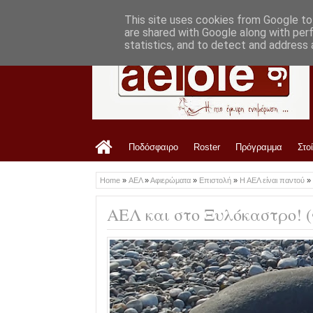
LATEST
2:36 PM
Ανακοίνωση ΠΑΕ ΑΕΛ για Ανδρέα Μακρή
This site uses cookies from Google to 
are shared with Google along with per
statistics, and to detect and address 
Ποδόσφαιρο
Roster
Πρόγραμμα
Στο
Home
»
ΑΕΛ
»
Αφιερώματα
»
Επιστολή
»
Η ΑΕΛ είναι παντού
»
ΑΕΛ και στο Ξυλόκαστρο! 