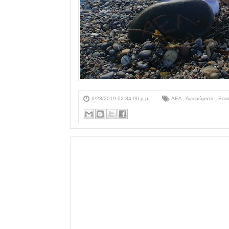
6/23/2019 02:34:00 μ.μ.
ΑΕΛ
,
Αφιερώματα
,
Επι