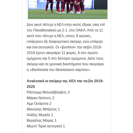
Δύο γκολ πέτυχε η ΑΕΛ στην εκτός έδρας νίκη επί
του Παναθηναϊκού με 2-1, στο ΟΑΚΑ. Από τα 11
γκολ που πέτυχε η ΑΕΛ, στους 8 αγώνες,
υπάρχουν έξι διαφορετικοί σκόρερ, ενώ υπάρχει
και ένα αυτογκόλ. Οι «βυσσινί» την σεζόν 2018-
2019 έχουν σκοράρει 11 φορές, 6 στο πρώτο
ημίχρονο και 5 στο δεύτερο ημίχρονο. Δείτε τους
σκόρερ και τα χρονικά διαστήματα που σκοράρει
η «Βασίλισσα του Θεσσαλικού κάμπου».
Αναλυτικά οι σκόρερ της ΑΕΛ την σεζόν 2019-
2020
Ράντομιρ Μιλοσάβλιεβιτς 3
Μάρκο Νούνιτς 2
Αμρ Ουάρντα 2
Μανώλης Μπέρτος 1
Αλέξης Μιχαήλ 1
Βαγγέλης Μόρας 1
Μεχντί Τερκί αυτογκόλ 1