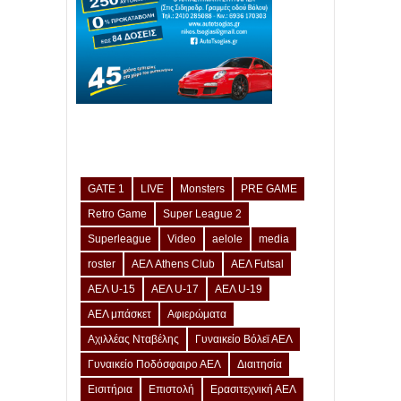
GATE 1
LIVE
Monsters
PRE GAME
Retro Game
Super League 2
Superleague
Video
aelole
media
roster
ΑΕΛ Athens Club
ΑΕΛ Futsal
ΑΕΛ U-15
ΑΕΛ U-17
ΑΕΛ U-19
ΑΕΛ μπάσκετ
Αφιερώματα
Αχιλλέας Νταβέλης
Γυναικείο Βόλεϊ ΑΕΛ
Γυναικείο Ποδόσφαιρο ΑΕΛ
Διαιτησία
Εισιτήρια
Επιστολή
Ερασιτεχνική ΑΕΛ