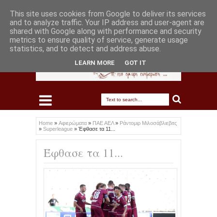
This site uses cookies from Google to deliver its services
and to analyze traffic. Your IP address and user-agent are
shared with Google along with performance and security
metrics to ensure quality of service, generate usage
statistics, and to detect and address abuse.
LEARN MORE
GOT IT
Home
»
Αφιερώματα
»
ΠΑΕ ΑΕΛ
»
Ράντομιρ Μιλοσάβλιεβιτς
»
Superleague
»
Έφθασε τα 11...
Έφθασε τα 11...