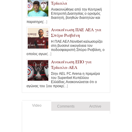
Τρίκαλα
Ανακοινώθηκε από την Κεντρική
Επιτροπή Διαιτησίας ο ορισμός
διαιτητή, βοηθών διαιτητών και
παρατηρη
[...]
Ανακοίνωση ΠΑΕ ΑΕΛ για
Σπύρο Ρισβάνη
Η ΠΑΕ ΑΕΛ Novibet καλωσορίζει
στη βυσσινί οικογένεια τον
ποδοσφαιριστή Σπύρο Ρισβάνη, ο
οποίος αγων
[...]
Ανακοίνωση ΕΠΟ για
Τρίκαλα-ΑΕΛ
Στην AEL FC Arena η πρεμιέρα
του Superbet Κυπέλλου
Ελλάδας.Ανακοινώνεται ότι ο
αγώνας του 1ου προκρ
[...]
Video
Comments
Archive