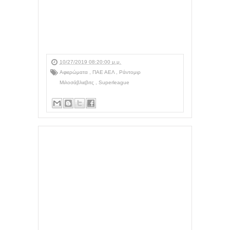
10/27/2019 08:20:00 μ.μ.
Αφιερώματα
,
ΠΑΕ ΑΕΛ
,
Ράντομιρ
Μιλοσάβλιεβιτς
,
Superleague