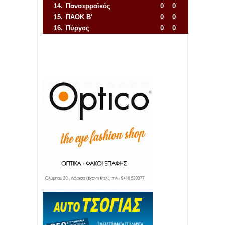
14.
Πανσερραϊκός
0
0
15.
ΠΑΟΚ Β'
0
0
16.
Πύργος
0
0
Απόλλων Πόντου
22
11