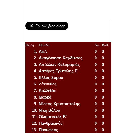
Θέση
Ομάδα
Αγ.
Βαθ.
1.
ΑΕΛ
0
0
2.
Αναγέννηση
Καρδίτσας
0
0
3.
Απόλλων Καλαμαριάς
0
0
4.
Αστέρας Τρίπολης Β'
0
0
5.
Ελλάς Σύρου
0
0
6.
Ζάκυνθος
0
0
7.
Καλλιθέα
0
0
8.
Μαρκό
0
0
9.
Νέστος Χρυσούπολης
0
0
10.
Νίκη Βόλου
0
0
11.
Ολυμπιακός Β'
0
0
12.
Πανθρακικός
0
0
13.
Πανιώνιος
0
0