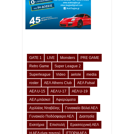
GATE 1
LIVE
Monsters
PRE GAME
Retro Game
Super League 2
Superleague
Video
aelole
media
roster
ΑΕΛ Athens Club
ΑΕΛ Futsal
ΑΕΛ U-15
ΑΕΛ U-17
ΑΕΛ U-19
ΑΕΛ μπάσκετ
Αφιερώματα
Αχιλλέας Νταβέλης
Γυναικείο Βόλεϊ ΑΕΛ
Γυναικείο Ποδόσφαιρο ΑΕΛ
Διαιτησία
Εισιτήρια
Επιστολή
Ερασιτεχνική ΑΕΛ
Η ΑΕΛ είναι παντού
ΙΣΤΟΡΙΑ ΑΕΛ