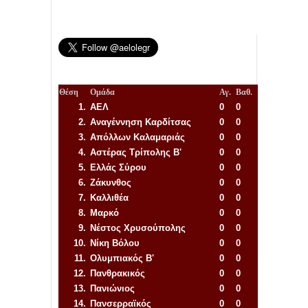
Θέση
Ομάδα
Αγ.
Βαθ.
1.
ΑΕΛ
0
0
2.
Αναγέννηση
Καρδίτσας
0
0
3.
Απόλλων Καλαμαριάς
0
0
4.
Αστέρας Τρίπολης Β'
0
0
5.
Ελλάς Σύρου
0
0
6.
Ζάκυνθος
0
0
7.
Καλλιθέα
0
0
8.
Μαρκό
0
0
9.
Νέστος Χρυσούπολης
0
0
10.
Νίκη Βόλου
0
0
11.
Ολυμπιακός Β'
0
0
12.
Πανθρακικός
0
0
13.
Πανιώνιος
0
0
14.
Πανσερραϊκός
0
0