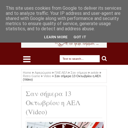
This site uses cookies from Google to deliver its services
and to analyze traffic. Your IP address and user-agent are
shared with Google along with performance and security
metrics to ensure quality of service, generate usage
statistics, and to detect and address abuse.
LEARN MORE
GOT IT
Home
»
Αφιερώματα
»
ΠΑΕ ΑΕΛ
»
Σαν σήμερα
»
aelole
»
Retro Game
»
Video
»
Σαν σήμερα 13 Οκτωβρίου η ΑΕΛ
(Video)
Σαν σήμερα 13
Οκτωβρίου η ΑΕΛ
(Video)