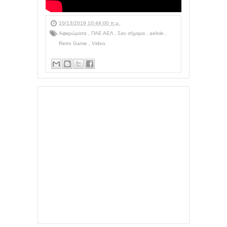
10/13/2019 10:44:00 π.μ.
Αφιερώματα
,
ΠΑΕ ΑΕΛ
,
Σαν σήμερα
,
aelole
,
Retro Game
,
Video