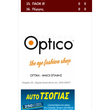
15.
ΠΑΟΚ Β'
0
0
16.
Πύργος
0
0
Απόλλων Πόντου
22
11