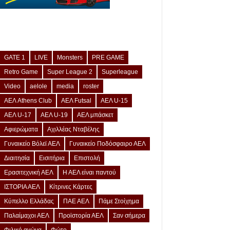
GATE 1
LIVE
Monsters
PRE GAME
Retro Game
Super League 2
Superleague
Video
aelole
media
roster
ΑΕΛ Athens Club
ΑΕΛ Futsal
ΑΕΛ U-15
ΑΕΛ U-17
ΑΕΛ U-19
ΑΕΛ μπάσκετ
Αφιερώματα
Αχιλλέας Νταβέλης
Γυναικείο Βόλεϊ ΑΕΛ
Γυναικείο Ποδόσφαιρο ΑΕΛ
Διαιτησία
Εισιτήρια
Επιστολή
Ερασιτεχνική ΑΕΛ
Η ΑΕΛ είναι παντού
ΙΣΤΟΡΙΑ ΑΕΛ
Κίτρινες Κάρτες
Κύπελλο Ελλάδας
ΠΑΕ ΑΕΛ
Πάμε Στοίχημα
Παλαίμαχοι ΑΕΛ
Προϊστορία ΑΕΛ
Σαν σήμερα