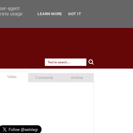
user-agent
erate usage
LEARN MORE
GOT IT
Video
Comments
Archive