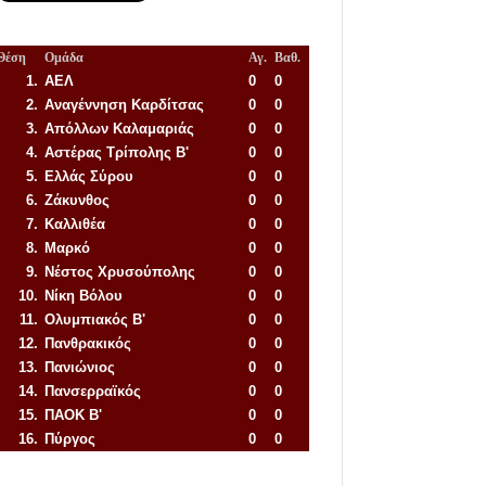
Θέση
Ομάδα
Αγ.
Βαθ.
1.
ΑΕΛ
0
0
2.
Αναγέννηση
Καρδίτσας
0
0
3.
Απόλλων Καλαμαριάς
0
0
4.
Αστέρας Τρίπολης Β'
0
0
5.
Ελλάς Σύρου
0
0
6.
Ζάκυνθος
0
0
7.
Καλλιθέα
0
0
8.
Μαρκό
0
0
9.
Νέστος Χρυσούπολης
0
0
10.
Νίκη Βόλου
0
0
11.
Ολυμπιακός Β'
0
0
12.
Πανθρακικός
0
0
13.
Πανιώνιος
0
0
14.
Πανσερραϊκός
0
0
15.
ΠΑΟΚ Β'
0
0
16.
Πύργος
0
0
Απόλλων Πόντου
22