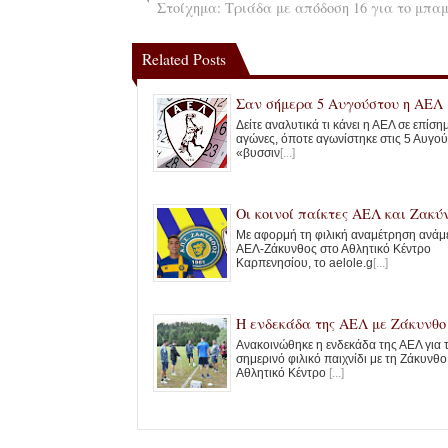
Στοίχημα: Τριάδα με απόδοση 16 για το μπαμ
Related Posts
Σαν σήμερα 5 Αυγούστου η ΑΕΛ
Δείτε αναλυτικά τι κάνει η ΑΕΛ σε επίσ
αγώνες, όποτε αγωνίστηκε στις 5 Αυγού
«βυσσιν
[...]
Οι κοινοί παίκτες ΑΕΛ και Ζακύ
Με αφορμή τη φιλική αναμέτρηση ανάμ
ΑΕΛ-Ζάκυνθος στο Αθλητικό Κέντρο
Καρπενησίου, το aelole.g
[...]
Η ενδεκάδα της ΑΕΛ με Ζάκυνθο
Ανακοινώθηκε η ενδεκάδα της ΑΕΛ για 
σημερινό φιλικό παιχνίδι με τη Ζάκυνθο
Αθλητικό Κέντρο
[...]