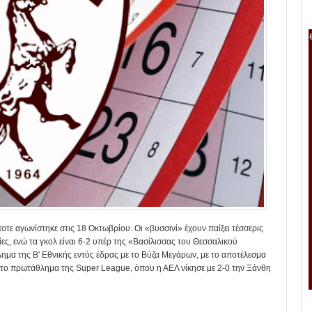
ποτε αγωνίστηκε στις 18 Οκτωβρίου. Οι «βυσσινί» έχουν παίξει τέσσερις
ίες, ενώ τα γκολ είναι 6-2 υπέρ της «Βασίλισσας του Θεσσαλικού
ημα της Β' Εθνικής εντός έδρας με το Βύζα Μεγάρων, με το αποτέλεσμα
για το πρωτάθλημα της Super League, όπου η ΑΕΛ νίκησε με 2-0 την Ξάνθη