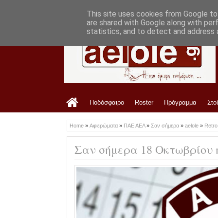
LATEST
2:36 PM
Ανακοίνωση ΠΑΕ ΑΕΛ για Ανδρέα Μακρή
This site uses cookies from Google to 
are shared with Google along with per
statistics, and to detect and address 
Ποδόσφαιρο
Roster
Πρόγραμμα
Στο
Home
»
Αφιερώματα
»
ΠΑΕ ΑΕΛ
»
Σαν σήμερα
»
aelole
»
Retr
Σαν σήμερα 18 Οκτωβρίου 