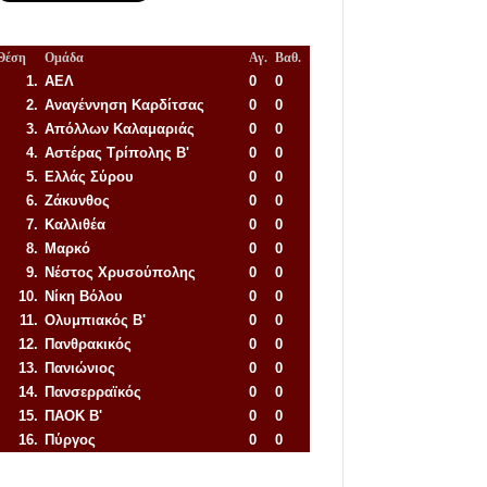
Θέση
Ομάδα
Αγ.
Βαθ.
1.
ΑΕΛ
0
0
2.
Αναγέννηση
Καρδίτσας
0
0
3.
Απόλλων Καλαμαριάς
0
0
4.
Αστέρας Τρίπολης Β'
0
0
5.
Ελλάς Σύρου
0
0
6.
Ζάκυνθος
0
0
7.
Καλλιθέα
0
0
8.
Μαρκό
0
0
9.
Νέστος Χρυσούπολης
0
0
10.
Νίκη Βόλου
0
0
11.
Ολυμπιακός Β'
0
0
12.
Πανθρακικός
0
0
13.
Πανιώνιος
0
0
14.
Πανσερραϊκός
0
0
15.
ΠΑΟΚ Β'
0
0
16.
Πύργος
0
0
Απόλλων Πόντου
22