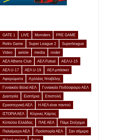
GATE 1
LIVE
Monsters
PRE GAME
Retro Game
Super League 2
Superleague
Video
aelole
media
roster
ΑΕΛ Athens Club
ΑΕΛ Futsal
ΑΕΛ U-15
ΑΕΛ U-17
ΑΕΛ U-19
ΑΕΛ μπάσκετ
Αφιερώματα
Αχιλλέας Νταβέλης
Γυναικείο Βόλεϊ ΑΕΛ
Γυναικείο Ποδόσφαιρο ΑΕΛ
Διαιτησία
Εισιτήρια
Επιστολή
Ερασιτεχνική ΑΕΛ
Η ΑΕΛ είναι παντού
ΙΣΤΟΡΙΑ ΑΕΛ
Κίτρινες Κάρτες
Κύπελλο Ελλάδας
ΠΑΕ ΑΕΛ
Πάμε Στοίχημα
Παλαίμαχοι ΑΕΛ
Προϊστορία ΑΕΛ
Σαν σήμερα