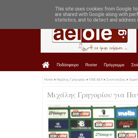
LATEST
7:52 PM
Στο ΑΕL FC Arena το Τρίκαλα-ΑΕΛ
This site uses cookies from Google to 
are shared with Google along with per
statistics, and to detect and address 
Ποδόσφαιρο
Roster
Πρόγραμμα
Στο
Home
»
Μιχάλης Γρηγορίου
»
ΠΑΕ ΑΕΛ
»
Συνεντεύξεις
»
Supe
Μιχάλης Γρηγορίου για Π