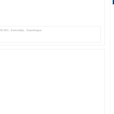
ΑΕ ΑΕΛ
,
Συνεντεύξεις
,
Superleague