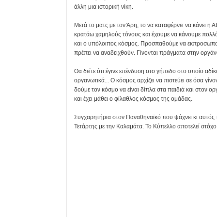
άλλη μια ιστορική νίκη.
Μετά το ματς με τον Άρη, το να καταφέρνει να κάνει η 
κρατάω χαμηλούς τόνους και έχουμε να κάνουμε πολλά 
και ο υπόλοιπος κόσμος. Προσπαθούμε να εκπροσωπού
πρέπει να αναδειχθούν. Γίνονται πράγματα στην οργά
Θα δείτε ότι έγινε επένδυση στο γήπεδο στο οποίο αδίκ
οργανωτικά... Ο κόσμος αρχίζει να πιστεύει σε όσα γίν
δούμε τον κόσμο να είναι δίπλα στα παιδιά και στον ο
και έχει μάθει ο φίλαθλος κόσμος της ομάδας.
Συγχαρητήρια στον Παναθηναϊκό που ψάχνει κι αυτός το
Τετάρτης με την Καλαμάτα. Το Κύπελλο αποτελεί στόχο.