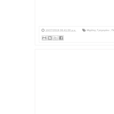
10/27/2019 06:41:00 μ.μ.
Μιχάλης Γρηγορίου
,
Π