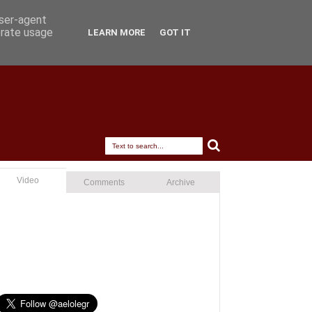
user-agent
erate usage
LEARN MORE
GOT IT
Video
Comments
Archive