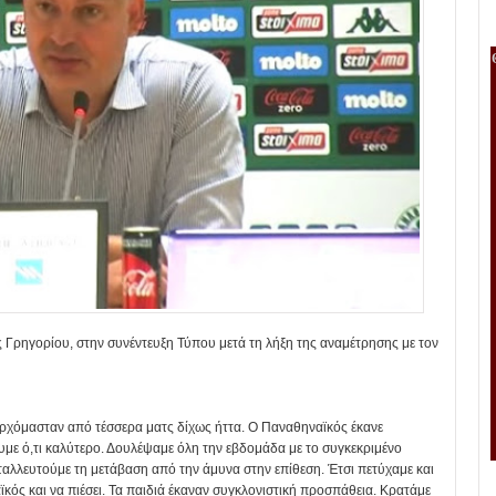
ς Γρηγορίου, στην συνέντευξη Τύπου μετά τη λήξη της αναμέτρησης με τον
ερχόμασταν από τέσσερα ματς δίχως ήττα. Ο Παναθηναϊκός έκανε
υμε ό,τι καλύτερο. Δουλέψαμε όλη την εβδομάδα με το συγκεκριμένο
αλλευτούμε τη μετάβαση από την άμυνα στην επίθεση. Έτσι πετύχαμε και
ϊκός και να πιέσει. Τα παιδιά έκαναν συγκλονιστική προσπάθεια. Κρατάμε