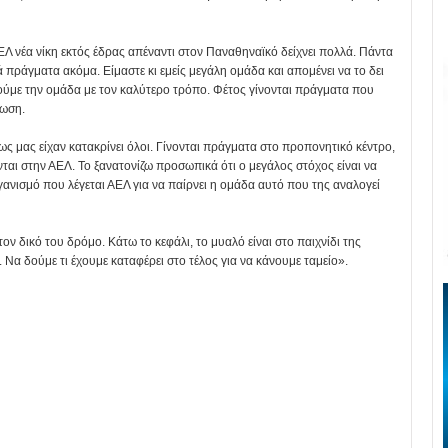
ΑΕΛ νέα νίκη εκτός έδρας απέναντι στον Παναθηναϊκό δείχνει πολλά. Πάντα
πράγματα ακόμα. Είμαστε κι εμείς μεγάλη ομάδα και απομένει να το δει
με την ομάδα με τον καλύτερο τρόπο. Φέτος γίνονται πράγματα που
νωση.
ως μας είχαν κατακρίνει όλοι. Γίνονται πράγματα στο προπονητικό κέντρο,
ονται στην ΑΕΛ. Το ξανατονίζω προσωπικά ότι ο μεγάλος στόχος είναι να
ργανισμό που λέγεται ΑΕΛ για να παίρνει η ομάδα αυτό που της αναλογεί
ν δικό του δρόμο. Κάτω το κεφάλι, το μυαλό είναι στο παιχνίδι της
 Να δούμε τι έχουμε καταφέρει στο τέλος για να κάνουμε ταμείο».