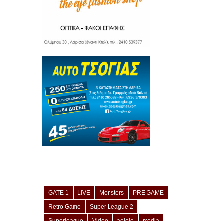
GATE 1
LIVE
Monsters
PRE GAME
Retro Game
Super League 2
Superleague
Video
aelole
media