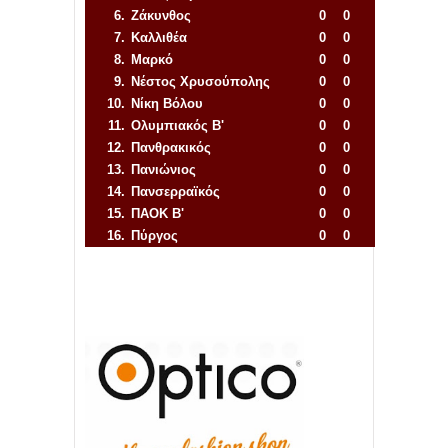
6.
Ζάκυνθος
0
0
7.
Καλλιθέα
0
0
8.
Μαρκό
0
0
9.
Νέστος Χρυσούπολης
0
0
10.
Νίκη Βόλου
0
0
11.
Ολυμπιακός Β'
0
0
12.
Πανθρακικός
0
0
13.
Πανιώνιος
0
0
14.
Πανσερραϊκός
0
0
15.
ΠΑΟΚ Β'
0
0
16.
Πύργος
0
0
Απόλλων Πόντου
22
11