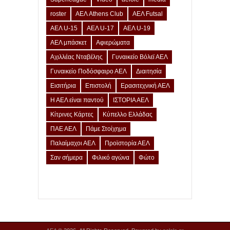
roster
ΑΕΛ Athens Club
ΑΕΛ Futsal
ΑΕΛ U-15
ΑΕΛ U-17
ΑΕΛ U-19
ΑΕΛ μπάσκετ
Αφιερώματα
Αχιλλέας Νταβέλης
Γυναικείο Βόλεϊ ΑΕΛ
Γυναικείο Ποδόσφαιρο ΑΕΛ
Διαιτησία
Εισιτήρια
Επιστολή
Ερασιτεχνική ΑΕΛ
Η ΑΕΛ είναι παντού
ΙΣΤΟΡΙΑ ΑΕΛ
Κίτρινες Κάρτες
Κύπελλο Ελλάδας
ΠΑΕ ΑΕΛ
Πάμε Στοίχημα
Παλαίμαχοι ΑΕΛ
Προϊστορία ΑΕΛ
Σαν σήμερα
Φιλικό αγώνα
Φώτο