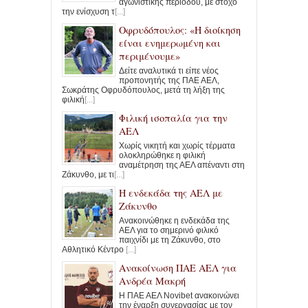
αγωνιστικής περιόδου, με στόχο
την ενίσχυση τ
[...]
Οφρυδόπουλος: «Η διοίκηση
είναι ενημερωμένη και
περιμένουμε»
Δείτε αναλυτικά τι είπε νέος
προπονητής της ΠΑΕ ΑΕΛ,
Σωκράτης Οφρυδόπουλος, μετά τη λήξη της
φιλική
[...]
Φιλική ισοπαλία για την
ΑΕΛ
Χωρίς νικητή και χωρίς τέρματα
ολοκληρώθηκε η φιλική
αναμέτρηση της ΑΕΛ απέναντι στη
Ζάκυνθο, με τι
[...]
Η ενδεκάδα της ΑΕΛ με
Ζάκυνθο
Ανακοινώθηκε η ενδεκάδα της
ΑΕΛ για το σημερινό φιλικό
παιχνίδι με τη Ζάκυνθο, στο
Αθλητικό Κέντρο
[...]
Ανακοίνωση ΠΑΕ ΑΕΛ για
Ανδρέα Μακρή
Η ΠΑΕ ΑΕΛ Novibet ανακοινώνει
την έναρξη συνεργασίας με τον