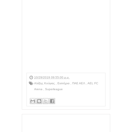
10/29/2019 09:55:00 μ.μ.
Αλέξης Κούγιας
,
Εισιτήρια
,
ΠΑΕ ΑΕΛ
,
AEL FC
Arena
,
Superleague