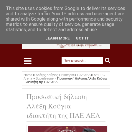
This site uses cookies from Google to deliver its services
and to analyze traffic. Your IP address and user-agent are
shared with Google along with performance and security
metrics to ensure quality of service, generate usage
statistics, and to detect and address abuse.
LEARN MORE
GOT IT
Home
»
Αλέξης Κούγιας
»
Εισιτήρια
»
ΠΑΕ ΑΕΛ
»
AEL FC
Arena
»
Superleague
»
Προσωπική δήλωση Αλέξη Κούγια
- ιδιοκτήτη της ΠΑΕ ΑΕΛ
Προσωπική δήλωση
Αλέξη Κούγια -
ιδιοκτήτη της ΠΑΕ ΑΕΛ