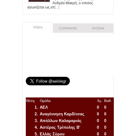
Ανδρέα Μακρή, ο οποίος
αγωνίζεται ως επ
[...]
Video
Comments
Archive
Θέση
Ομάδα
Αγ.
Βαθ.
1.
ΑΕΛ
0
0
2.
Αναγέννηση
Καρδίτσας
0
0
3.
Απόλλων Καλαμαριάς
0
0
4.
Αστέρας Τρίπολης Β'
0
0
5.
Ελλάς Σύρου
0
0