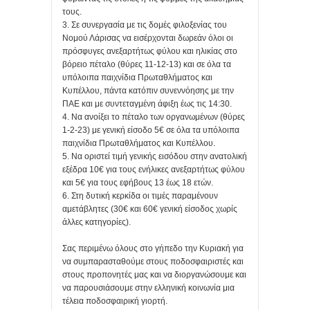
τους.
3. Σε συνεργασία με τις δομές φιλοξενίας του
Νομού Λάρισας να εισέρχονται δωρεάν όλοι οι
πρόσφυγες ανεξαρτήτως φύλου και ηλικίας στο
βόρειο πέταλο (θύρες 11-12-13) και σε όλα τα
υπόλοιπα παιχνίδια Πρωταθλήματος και
Κυπέλλου, πάντα κατόπιν συνεννόησης με την
ΠΑΕ και με συντεταγμένη άφιξη έως τις 14:30.
4. Να ανοίξει το πέταλο των οργανωμένων (θύρες
1-2-23) με γενική είσοδο 5€ σε όλα τα υπόλοιπα
παιχνίδια Πρωταθλήματος και Κυπέλλου.
5. Να οριστεί τιμή γενικής εισόδου στην ανατολική
εξέδρα 10€ για τους ενήλικες ανεξαρτήτως φύλου
και 5€ για τους εφήβους 13 έως 18 ετών.
6. Στη δυτική κερκίδα οι τιμές παραμένουν
αμετάβλητες (30€ και 60€ γενική είσοδος χωρίς
άλλες κατηγορίες).
Σας περιμένω όλους στο γήπεδο την Κυριακή για
να συμπαρασταθούμε στους ποδοσφαιριστές και
στους προπονητές μας και να διοργανώσουμε και
να παρουσιάσουμε στην ελληνική κοινωνία μια
τέλεια ποδοσφαιρική γιορτή.