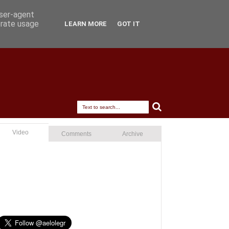
user-agent
erate usage
LEARN MORE
GOT IT
Video
Comments
Archive