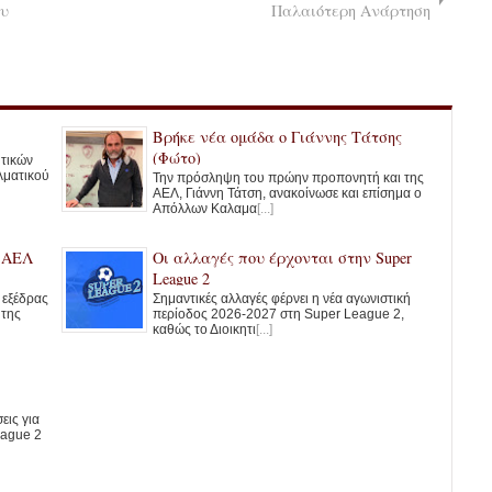
ου
Παλαιότερη Ανάρτηση
Βρήκε νέα ομάδα ο Γιάννης Τάτσης
(Φώτο)
ητικών
λματικού
Την πρόσληψη του πρώην προπονητή και της
ΑΕΛ, Γιάννη Τάτση, ανακοίνωσε και επίσημα ο
Απόλλων Καλαμα
[...]
ς ΑΕΛ
Οι αλλαγές που έρχονται στην Super
League 2
ς εξέδρας
Σημαντικές αλλαγές φέρνει η νέα αγωνιστική
 της
περίοδος 2026-2027 στη Super League 2,
καθώς το Διοικητι
[...]
εις για
eague 2