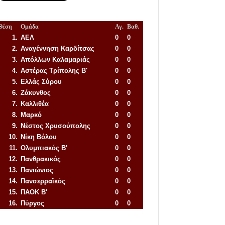
Θέση
Ομάδα
Αγ.
Βαθ.
1.
ΑΕΛ
0
0
2.
Αναγέννηση
Καρδίτσας
0
0
3.
Απόλλων Καλαμαριάς
0
0
4.
Αστέρας Τρίπολης Β'
0
0
5.
Ελλάς Σύρου
0
0
6.
Ζάκυνθος
0
0
7.
Καλλιθέα
0
0
8.
Μαρκό
0
0
9.
Νέστος Χρυσούπολης
0
0
10.
Νίκη Βόλου
0
0
11.
Ολυμπιακός Β'
0
0
12.
Πανθρακικός
0
0
13.
Πανιώνιος
0
0
14.
Πανσερραϊκός
0
0
15.
ΠΑΟΚ Β'
0
0
16.
Πύργος
0
0
Απόλλων Πόντου
22