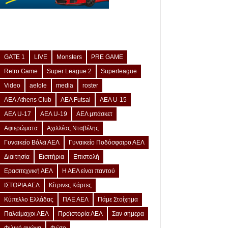
GATE 1
LIVE
Monsters
PRE GAME
Retro Game
Super League 2
Superleague
Video
aelole
media
roster
ΑΕΛ Athens Club
ΑΕΛ Futsal
ΑΕΛ U-15
ΑΕΛ U-17
ΑΕΛ U-19
ΑΕΛ μπάσκετ
Αφιερώματα
Αχιλλέας Νταβέλης
Γυναικείο Βόλεϊ ΑΕΛ
Γυναικείο Ποδόσφαιρο ΑΕΛ
Διαιτησία
Εισιτήρια
Επιστολή
Ερασιτεχνική ΑΕΛ
Η ΑΕΛ είναι παντού
ΙΣΤΟΡΙΑ ΑΕΛ
Κίτρινες Κάρτες
Κύπελλο Ελλάδας
ΠΑΕ ΑΕΛ
Πάμε Στοίχημα
Παλαίμαχοι ΑΕΛ
Προϊστορία ΑΕΛ
Σαν σήμερα