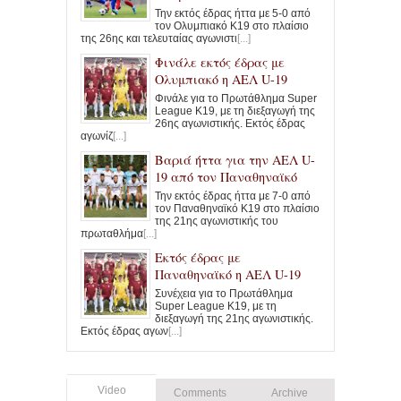
Την εκτός έδρας ήττα με 5-0 από
τον Ολυμπιακό Κ19 στο πλαίσιο
της 26ης και τελευταίας αγωνιστι
[...]
Φινάλε εκτός έδρας με
Ολυμπιακό η ΑΕΛ U-19
Φινάλε για το Πρωτάθλημα Super
League K19, με τη διεξαγωγή της
26ης αγωνιστικής. Εκτός έδρας
αγωνίζ
[...]
Βαριά ήττα για την ΑΕΛ U-
19 από τον Παναθηναϊκό
Την εκτός έδρας ήττα με 7-0 από
τον Παναθηναϊκό Κ19 στο πλαίσιο
της 21ης αγωνιστικής του
πρωταθλήμα
[...]
Εκτός έδρας με
Παναθηναϊκό η ΑΕΛ U-19
Συνέχεια για το Πρωτάθλημα
Super League K19, με τη
διεξαγωγή της 21ης αγωνιστικής.
Εκτός έδρας αγων
[...]
Video
Comments
Archive