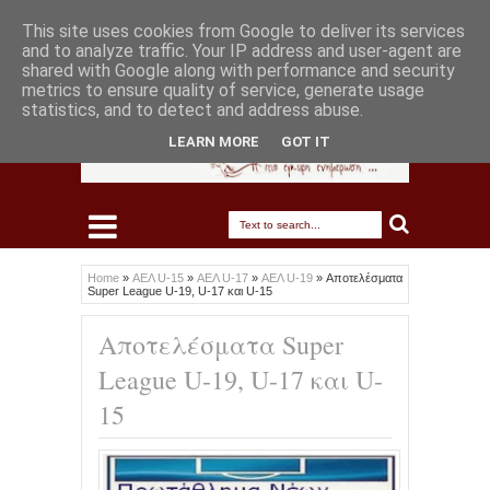
This site uses cookies from Google to deliver its services
and to analyze traffic. Your IP address and user-agent are
shared with Google along with performance and security
metrics to ensure quality of service, generate usage
statistics, and to detect and address abuse.
LEARN MORE
GOT IT
Home
»
ΑΕΛ U-15
»
ΑΕΛ U-17
»
ΑΕΛ U-19
»
Αποτελέσματα
Super League U-19, U-17 και U-15
Αποτελέσματα Super
League U-19, U-17 και U-
15