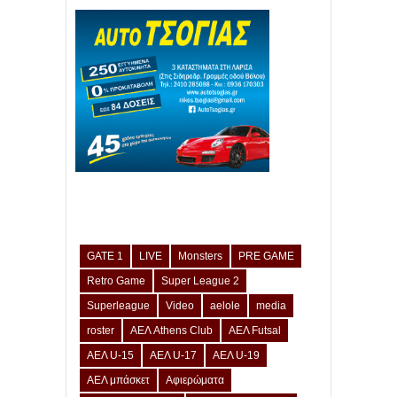
GATE 1
LIVE
Monsters
PRE GAME
Retro Game
Super League 2
Superleague
Video
aelole
media
roster
ΑΕΛ Athens Club
ΑΕΛ Futsal
ΑΕΛ U-15
ΑΕΛ U-17
ΑΕΛ U-19
ΑΕΛ μπάσκετ
Αφιερώματα