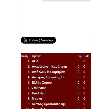
Θέση
Ομάδα
Αγ.
Βαθ.
1.
ΑΕΛ
0
0
2.
Αναγέννηση
Καρδίτσας
0
0
3.
Απόλλων Καλαμαριάς
0
0
4.
Αστέρας Τρίπολης Β'
0
0
5.
Ελλάς Σύρου
0
0
6.
Ζάκυνθος
0
0
7.
Καλλιθέα
0
0
8.
Μαρκό
0
0
9.
Νέστος Χρυσούπολης
0
0