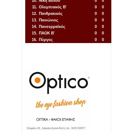
10.
Νίκη Βόλου
0
0
11.
Ολυμπιακός Β'
0
0
12.
Πανθρακικός
0
0
13.
Πανιώνιος
0
0
14.
Πανσερραϊκός
0
0
15.
ΠΑΟΚ Β'
0
0
16.
Πύργος
0
0
Απόλλων Πόντου
22
11