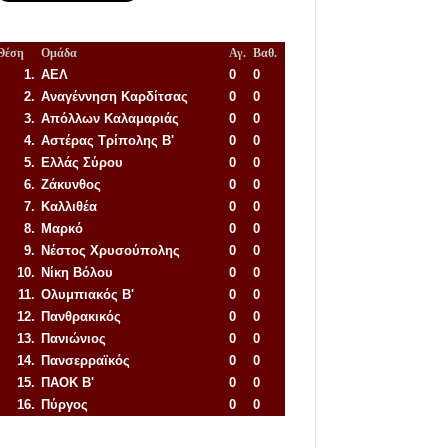
Θέση
Ομάδα
Αγ.
Βαθ.
1.
ΑΕΛ
0
0
2.
Αναγέννηση
Καρδίτσας
0
0
3.
Απόλλων Καλαμαριάς
0
0
4.
Αστέρας Τρίπολης Β'
0
0
5.
Ελλάς Σύρου
0
0
6.
Ζάκυνθος
0
0
7.
Καλλιθέα
0
0
8.
Μαρκό
0
0
9.
Νέστος Χρυσούπολης
0
0
10.
Νίκη Βόλου
0
0
11.
Ολυμπιακός Β'
0
0
12.
Πανθρακικός
0
0
13.
Πανιώνιος
0
0
14.
Πανσερραϊκός
0
0
15.
ΠΑΟΚ Β'
0
0
16.
Πύργος
0
0
Απόλλων Πόντου
22