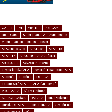
GATE 1
LIVE
Monsters
PRE GAME
Retro Game
Super League 2
Superleague
Video
aelole
media
roster
ΑΕΛ Athens Club
ΑΕΛ Futsal
ΑΕΛ U-15
ΑΕΛ U-17
ΑΕΛ U-19
ΑΕΛ μπάσκετ
Αφιερώματα
Αχιλλέας Νταβέλης
Γυναικείο Βόλεϊ ΑΕΛ
Γυναικείο Ποδόσφαιρο ΑΕΛ
Διαιτησία
Εισιτήρια
Επιστολή
Ερασιτεχνική ΑΕΛ
Η ΑΕΛ είναι παντού
ΙΣΤΟΡΙΑ ΑΕΛ
Κίτρινες Κάρτες
Κύπελλο Ελλάδας
ΠΑΕ ΑΕΛ
Πάμε Στοίχημα
Παλαίμαχοι ΑΕΛ
Προϊστορία ΑΕΛ
Σαν σήμερα