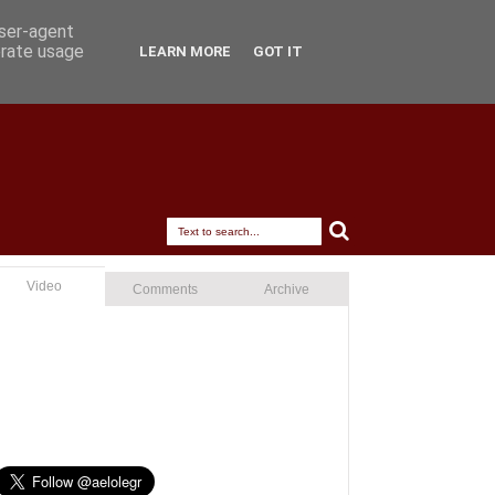
user-agent
erate usage
LEARN MORE
GOT IT
Video
Comments
Archive