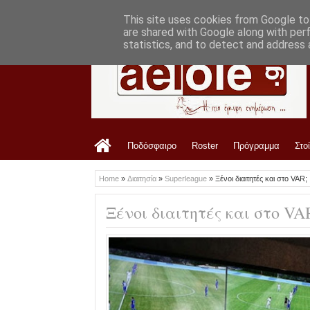
LATEST
11:48 AM
Το ρόστερ της Ζακύνθου
This site uses cookies from Google to 
are shared with Google along with per
statistics, and to detect and address 
Ποδόσφαιρο
Roster
Πρόγραμμα
Στο
Home
»
Διαιτησία
»
Superleague
»
Ξένοι διαιτητές και στο VAR;
Ξένοι διαιτητές και στο VA