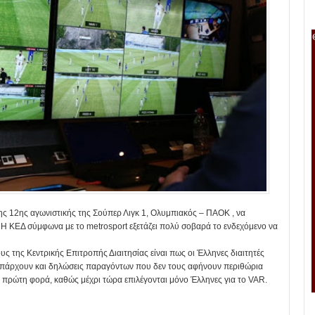
ης 12ης αγωνιστικής της Σούπερ Λιγκ 1, Ολυμπιακός – ΠΑΟΚ , να
. Η ΚΕΔ σύμφωνα με το metrosport εξετάζει πολύ σοβαρά το ενδεχόμενο να
 της Κεντρικής Επιτροπής Διαιτησίας είναι πως οι Έλληνες διαιτητές
υπάρχουν και δηλώσεις παραγόντων που δεν τους αφήνουν περιθώρια
ναι πρώτη φορά, καθώς μέχρι τώρα επιλέγονται μόνο Έλληνες για το VAR.