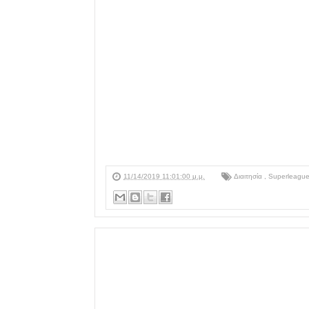
11/14/2019 11:01:00 μ.μ.
Διαιτησία
,
Superleagu