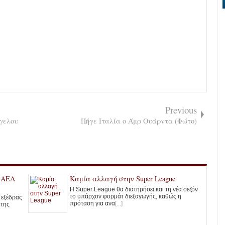
Previous
γγελου
Πήγε Ιταλία ο Άμρ Ουάρντα (Φώτο)
ς ΑΕΛ
Καμία αλλαγή στην Super League
Η Super League θα διατηρήσει και τη νέα σεζόν
το υπάρχον φορμάτ διεξαγωγής, καθώς η
ς εξέδρας
πρόταση για ανα
[...]
 της