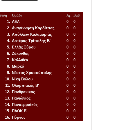
Θέση
Ομάδα
Αγ.
Βαθ.
1.
ΑΕΛ
0
0
2.
Αναγέννηση
Καρδίτσας
0
0
3.
Απόλλων Καλαμαριάς
0
0
4.
Αστέρας Τρίπολης Β'
0
0
5.
Ελλάς Σύρου
0
0
6.
Ζάκυνθος
0
0
7.
Καλλιθέα
0
0
8.
Μαρκό
0
0
9.
Νέστος Χρυσούπολης
0
0
10.
Νίκη Βόλου
0
0
11.
Ολυμπιακός Β'
0
0
12.
Πανθρακικός
0
0
13.
Πανιώνιος
0
0
14.
Πανσερραϊκός
0
0
15.
ΠΑΟΚ Β'
0
0
16.
Πύργος
0
0
Απόλλων Πόντου
22