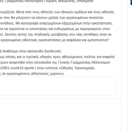
ικός Γραμματέας Αθλητισμού Γιώργος Μαυρωτάς, επισήμανε:
νεχίζεται. Μετά από τους αθλητές των εθνικών ομάδων και τους αθλητές
τών που θα μπορούν να κάνουν χρήση των οργανωμένων ανοικτών
 συνήθειες. Με καταγραφή εισερχομένων-εξερχομένων στην εγκατάσταση,
ια να τηρούνται οι αποστάσεις και ενδεχομένως με περιορισμούς στον
ύ. Σκοπός αυτής της σταδιακής μετάβασης στις νέες συνθήκες είναι να
ις οργανωμένες αθλητικές εγκαταστάσεις με ασφάλεια και εμπιστοσύνη".
ά διαθέσιμο στην ακόλουθη διεύθυνση:
πως επίσης και οι σχετικές οδηγίες προς αθλούμενους πολίτες για ασφαλή
χουν αναρτηθεί στην ιστοσελίδα της Γενικής Γραμματείας Αθλητισμού
id/2981-covid19-sports ) στην ενότητα «Οδηγίες Υγειονομικής
ς σε οργανωμένους αθλητικούς χώρους».