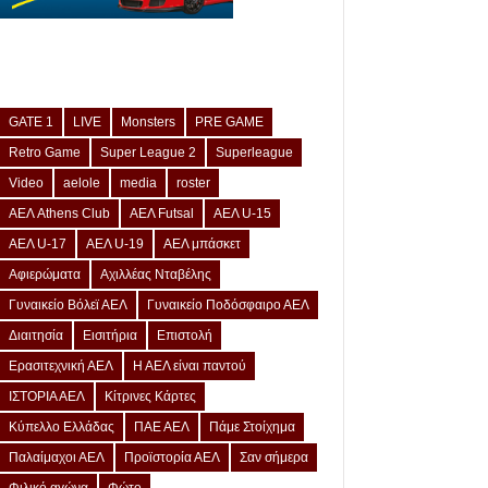
GATE 1
LIVE
Monsters
PRE GAME
Retro Game
Super League 2
Superleague
Video
aelole
media
roster
ΑΕΛ Athens Club
ΑΕΛ Futsal
ΑΕΛ U-15
ΑΕΛ U-17
ΑΕΛ U-19
ΑΕΛ μπάσκετ
Αφιερώματα
Αχιλλέας Νταβέλης
Γυναικείο Βόλεϊ ΑΕΛ
Γυναικείο Ποδόσφαιρο ΑΕΛ
Διαιτησία
Εισιτήρια
Επιστολή
Ερασιτεχνική ΑΕΛ
Η ΑΕΛ είναι παντού
ΙΣΤΟΡΙΑ ΑΕΛ
Κίτρινες Κάρτες
Κύπελλο Ελλάδας
ΠΑΕ ΑΕΛ
Πάμε Στοίχημα
Παλαίμαχοι ΑΕΛ
Προϊστορία ΑΕΛ
Σαν σήμερα