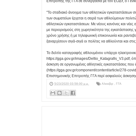
Επιτροπής της ΓΓΑ σε συνεργασία με τον ΕΟΔΥ, ο Γεν
"Το σταδιακό άνοιγμα των αθλητικών εγκαταστάσεων συ
των σωματείων έρχεται η σειρά των αθλούμενων πολι
αθλητικών εγκαταστάσεων. Με νέους κανόνες και νέες
με περιορισμούς στη χωρητικότητα της εγκατάστασης γ
χρόνο χρήσης ή με τηλεφωνική επικοινωνία και ραντεβο
ξαναρχίσουν σιγά-σιγά οι πολίτες να αθλούνται και στ
Το δελτίο καταγραφής αθλουμένου υπάρχει ηλεκτρονικ
https://gga.gov.gr/images/Deltio_Katagrafis_V3.pdf, ό
άσκηση σε οργανωμένες αθλητικές εγκαταστάσεις που έ
(https://gga.gov.gr/component/content/article/278-cov
Επιστημονικής Επιτροπής ΓΓΑ περί ασφαλούς άσκηση
5/23/2020 03:58:00 μ.μ.
Αλκαζάρ
,
ΓΓΑ