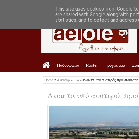
LATEST
3:15 PM
Ανακοίνωση ΠΑΕ ΑΕΛ για Γιώργο Αγαπά
This site uses cookies from Google to 
are shared with Google along with per
statistics, and to detect and address 
Ποδόσφαιρο
Roster
Πρόγραμμα
Στο
Home
»
Αλκαζάρ
»
ΓΓΑ
»
Ανοικτά υπό αυστηρές προϋποθέσεις
Ανοικτά υπό αυστηρές προ