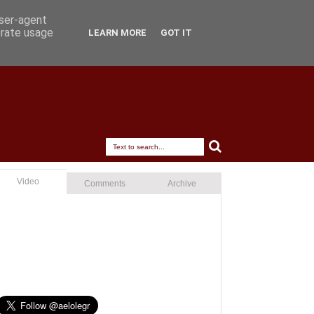
user-agent
erate usage
LEARN MORE
GOT IT
Video
Comments
Archive