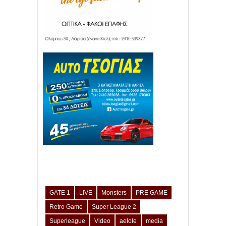
GATE 1
LIVE
Monsters
PRE GAME
Retro Game
Super League 2
Superleague
Video
aelole
media