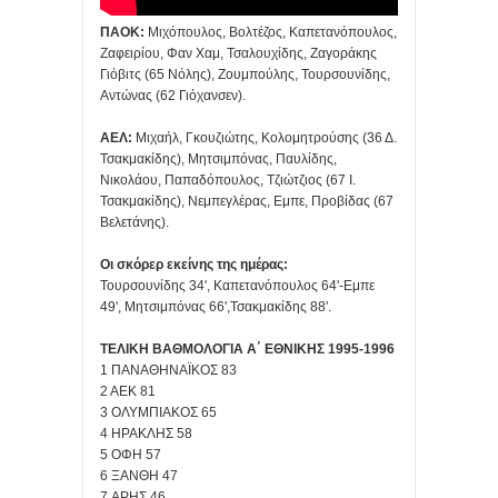
ΠΑΟΚ:
Μιχόπουλος, Βολτέζος, Καπετανόπουλος,
Ζαφειρίου, Φαν Χαμ, Τσαλουχίδης, Ζαγοράκης
Γιόβιτς (65 Νόλης), Ζουμπούλης, Τουρσουνίδης,
Αντώνας (62 Γιόχανσεν).
ΑΕΛ:
Μιχαήλ, Γκουζιώτης, Κολομητρούσης (36 Δ.
Τσακμακίδης), Μητσιμπόνας, Παυλίδης,
Νικολάου, Παπαδόπουλος, Τζιώτζιος (67 Ι.
Τσακμακίδης), Νεμπεγλέρας, Εμπε, Προβίδας (67
Βελετάνης).
Οι σκόρερ εκείνης της ημέρας:
Τουρσουνίδης 34', Καπετανόπουλος 64'-Εμπε
49', Μητσιμπόνας 66',Τσακμακίδης 88'.
ΤΕΛΙΚΗ ΒΑΘΜΟΛΟΓΙΑ Α΄ ΕΘΝΙΚΗΣ 1995-1996
1 ΠΑΝΑΘΗΝΑΪΚΟΣ 83
2 ΑΕΚ 81
3 ΟΛΥΜΠΙΑΚΟΣ 65
4 ΗΡΑΚΛΗΣ 58
5 OΦΗ 57
6 ΞΑΝΘΗ 47
7 AΡΗΣ 46