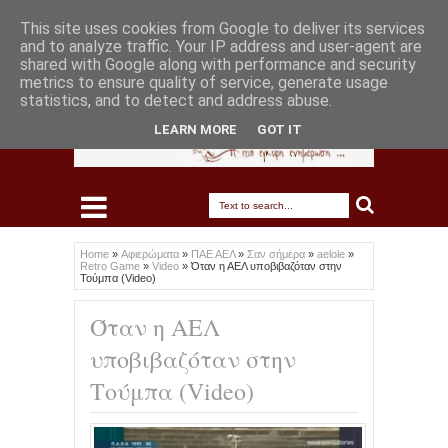
This site uses cookies from Google to deliver its services
and to analyze traffic. Your IP address and user-agent are
shared with Google along with performance and security
metrics to ensure quality of service, generate usage
statistics, and to detect and address abuse.
LEARN MORE
GOT IT
Home
»
Αφιερώματα
»
ΠΑΕ ΑΕΛ
»
Σαν σήμερα
»
aelole
»
Retro Game
»
Video
»
Όταν η ΑΕΛ υποβιβαζόταν στην
Τούμπα (Video)
Όταν η ΑΕΛ
υποβιβαζόταν στην
Τούμπα (Video)