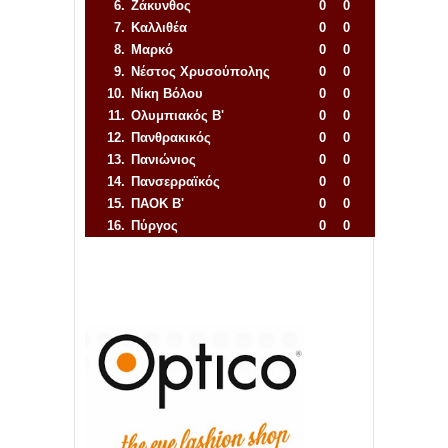
6.
Ζάκυνθος
0
0
7.
Καλλιθέα
0
0
8.
Μαρκό
0
0
9.
Νέστος Χρυσούπολης
0
0
10.
Νίκη Βόλου
0
0
11.
Ολυμπιακός Β'
0
0
12.
Πανθρακικός
0
0
13.
Πανιώνιος
0
0
14.
Πανσερραϊκός
0
0
15.
ΠΑΟΚ Β'
0
0
16.
Πύργος
0
0
Απόλλων Πόντου
22
11