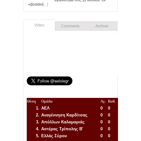
αγωνίστηκε στις 11 Ιουλίου. Οι
«βυσσινί
[...]
Video
Comments
Archive
Θέση
Ομάδα
Αγ.
Βαθ.
1.
ΑΕΛ
0
0
2.
Αναγέννηση
Καρδίτσας
0
0
3.
Απόλλων Καλαμαριάς
0
0
4.
Αστέρας Τρίπολης Β'
0
0
5.
Ελλάς Σύρου
0
0