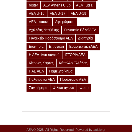
roster
ΑΕΛ Athens Club
ΑΕΛ Futsal
ΑΕΛ U-15
ΑΕΛ U-17
ΑΕΛ U-19
ΑΕΛ μπάσκετ
Αφιερώματα
Αχιλλέας Νταβέλης
Γυναικείο Βόλεϊ ΑΕΛ
Γυναικείο Ποδόσφαιρο ΑΕΛ
Διαιτησία
Εισιτήρια
Επιστολή
Ερασιτεχνική ΑΕΛ
Η ΑΕΛ είναι παντού
ΙΣΤΟΡΙΑ ΑΕΛ
Κίτρινες Κάρτες
Κύπελλο Ελλάδας
ΠΑΕ ΑΕΛ
Πάμε Στοίχημα
Παλαίμαχοι ΑΕΛ
Προϊστορία ΑΕΛ
Σαν σήμερα
Φιλικό αγώνα
Φώτο
ΑΕΛ
© 2026. All Rights Reserved. Powered by
aelole.gr