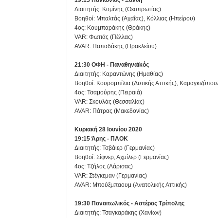
19:15 Πανιώνιος - Ξάνθη
Διαιτητής: Κομίνης (Θεσπρωτίας)
Βοηθοί: Μπαλτάς (Αχαΐας), Κόλλιας (Ηπείρου)
4ος: Κουμπαράκης (Θράκης)
VAR: Φωτιάς (Πέλλας)
AVAR: Παπαδάκης (Ηρακλείου)
21:30 ΟΦΗ - Παναθηναϊκός
Διαιτητής: Καραντώνης (Ημαθίας)
Βοηθοί: Κουρομπίλια (Δυτικής Αττικής), Καραγκιζόπου
4ος: Τσαμούρης (Πειραιά)
VAR: Σκουλάς (Θεσσαλίας)
AVAR: Πάτρας (Μακεδονίας)
Κυριακή 28 Ιουνίου 2020
19:15 Άρης - ΠΑΟΚ
Διαιτητής: Τσβάιερ (Γερμανίας)
Βοηθοί: Σίφνερ, Αχμίλερ (Γερμανίας)
4ος: Τζήλος (Λάρισας)
VAR: Στέγκεμαν (Γερμανίας)
AVAR: Μπούξμπαουμ (Ανατολικής Αττικής)
19:30 Παναιτωλικός - Αστέρας Τρίπολης
Διαιτητής: Τσαγκαράκης (Χανίων)