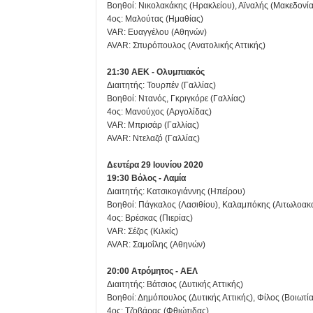
Βοηθοί: Νικολακάκης (Ηρακλείου), Αϊναλής (Μακεδονία
4ος: Μαλούτας (Ημαθίας)
VAR: Ευαγγέλου (Αθηνών)
AVAR: Σπυρόπουλος (Ανατολικής Αττικής)
21:30 ΑΕΚ - Ολυμπιακός
Διαιτητής: Τουρπέν (Γαλλίας)
Βοηθοί: Ντανός, Γκριγκόρε (Γαλλίας)
4ος: Μανούχος (Αργολίδας)
VAR: Μπρισάρ (Γαλλίας)
AVAR: Ντελαζό (Γαλλίας)
Δευτέρα 29 Ιουνίου 2020
19:30 Βόλος - Λαμία
Διαιτητής: Κατσικογιάννης (Ηπείρου)
Βοηθοί: Πάγκαλος (Λασιθίου), Καλαμπόκης (Αιτωλοακ
4ος: Βρέσκας (Πιερίας)
VAR: Σέζος (Κιλκίς)
AVAR: Σαμοΐλης (Αθηνών)
20:00 Ατρόμητος - ΑΕΛ
Διαιτητής: Βάτσιος (Δυτικής Αττικής)
Βοηθοί: Δημόπουλος (Δυτικής Αττικής), Φίλος (Βοιωτία
4ος: Τζοβάρας (Φθιώτιδας)