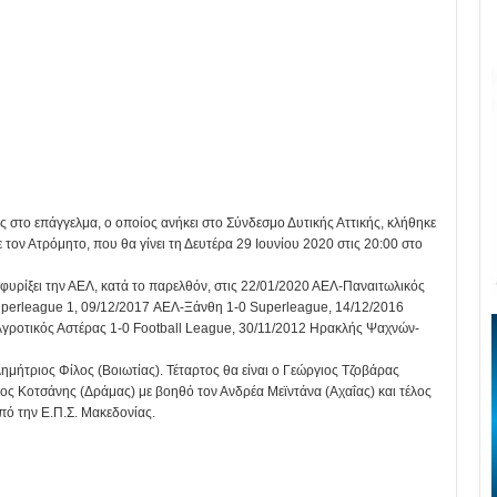
ς στο επάγγελμα, ο οποίος ανήκει στο Σύνδεσμο Δυτικής Αττικής, κλήθηκε
 τον Ατρόμητο, που θα γίνει τη Δευτέρα 29 Ιουνίου 2020 στις 20:00 στο
ε σφυρίξει την ΑΕΛ, κατά το παρελθόν, στις 22/01/2020 ΑΕΛ-Παναιτωλικός
uperleague 1, 09/12/2017 ΑΕΛ-Ξάνθη 1-0 Superleague, 14/12/2016
γροτικός Αστέρας 1-0 Football League, 30/11/2012 Ηρακλής Ψαχνών-
ημήτριος Φίλος (Βοιωτίας). Τέταρτος θα είναι ο Γεώργιος Τζοβάρας
νος Κοτσάνης (Δράμας) με βοηθό τον Ανδρέα Μεϊντάνα (Αχαΐας) και τέλος
ό την Ε.Π.Σ. Μακεδονίας.