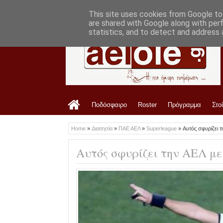
LATEST
7:33 PM
Οφρυδόπουλος: «Η διοίκηση είναι ενημε
This site uses cookies from Google to 
are shared with Google along with per
statistics, and to detect and address 
Ποδόσφαιρο
Roster
Πρόγραμμα
Στο
Home
»
Διαιτησία
»
ΠΑΕ ΑΕΛ
»
Superleague
»
Αυτός σφυρίζει 
Αυτός σφυρίζει την ΑΕΛ μ