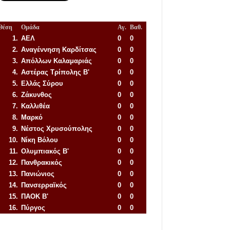
Θέση
Ομάδα
Αγ.
Βαθ.
1.
ΑΕΛ
0
0
2.
Αναγέννηση
Καρδίτσας
0
0
3.
Απόλλων Καλαμαριάς
0
0
4.
Αστέρας Τρίπολης Β'
0
0
5.
Ελλάς Σύρου
0
0
6.
Ζάκυνθος
0
0
7.
Καλλιθέα
0
0
8.
Μαρκό
0
0
9.
Νέστος Χρυσούπολης
0
0
10.
Νίκη Βόλου
0
0
11.
Ολυμπιακός Β'
0
0
12.
Πανθρακικός
0
0
13.
Πανιώνιος
0
0
14.
Πανσερραϊκός
0
0
15.
ΠΑΟΚ Β'
0
0
16.
Πύργος
0
0
Απόλλων Πόντου
22