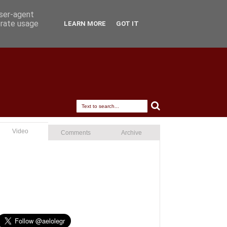
user-agent
erate usage
LEARN MORE
GOT IT
Video
Comments
Archive