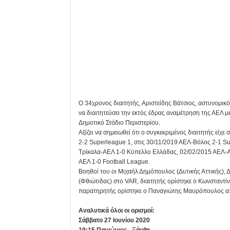
Ο 34χρονος διαιτητής, Αριστείδης Βάτσιος, αστυνομικό
να διαιτητεύσει την εκτός έδρας αναμέτρηση της ΑΕΛ με
Δημοτικό Στάδιο Περιστερίου.
Αξίζει να σημειωθεί ότι ο συγκεκριμένος διαιτητής είχ
2-2 Superleague 1, στις 30/11/2019 ΑΕΛ-Βόλος 2-1 S
Τρίκαλα-ΑΕΛ 1-0 Κύπελλο Ελλάδας, 02/02/2015 ΑΕΛ-Α
ΑΕΛ 1-0 Football League.
Βοηθοί του οι Μιχαήλ Δημόπουλος (Δυτικής Αττικής), Δ
(Φθιώτιδας) στο VAR, διαιτητής ορίστηκε ο Κωνσταντί
παρατηρητής ορίστηκε ο Παναγιώτης Μαυρόπουλος απ
Αναλυτικά όλοι οι ορισμοί:
Σάββατο 27 Ιουνίου 2020