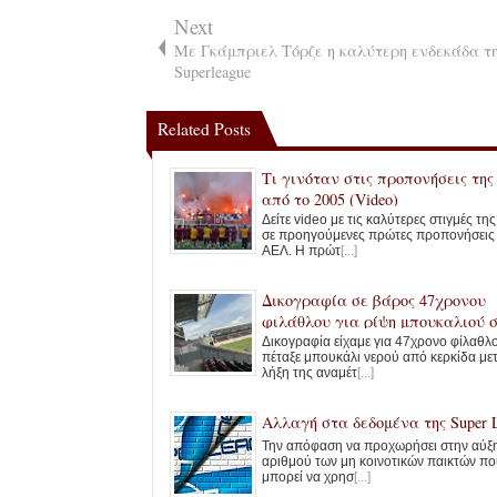
Next
Με Γκάμπριελ Τόρζε η καλύτερη ενδεκάδα τ
Superleague
Related Posts
Τι γινόταν στις προπονήσεις τη
από το 2005 (Video)
Δείτε video με τις καλύτερες στιγμές τη
σε προηγούμενες πρώτες προπονήσεις
ΑΕΛ. Η πρώτ
[...]
Δικογραφία σε βάρος 47χρονου
φιλάθλου για ρίψη μπουκαλιού 
AEL FC Arena
Δικογραφία είχαμε για 47χρονο φίλαθλ
πέταξε μπουκάλι νερού από κερκίδα με
λήξη της αναμέτ
[...]
Αλλαγή στα δεδομένα της Super 
Την απόφαση να προχωρήσει στην αύξ
αριθμού των μη κοινοτικών παικτών πο
μπορεί να χρησ
[...]