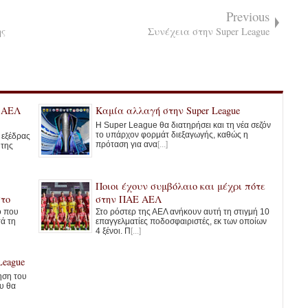
Previous
ης
Συνέχεια στην Super League
ς ΑΕΛ
Καμία αλλαγή στην Super League
Η Super League θα διατηρήσει και τη νέα σεζόν
το υπάρχον φορμάτ διεξαγωγής, καθώς η
ς εξέδρας
πρόταση για ανα
[...]
 της
Ποιοι έχουν συμβόλαιο και μέχρι πότε
στο
στην ΠΑΕ ΑΕΛ
ο που
Στο ρόστερ της ΑΕΛ ανήκουν αυτή τη στιγμή 10
τά τη
επαγγελματίες ποδοσφαιριστές, εκ των οποίων
4 ξένοι. Π
[...]
League
ηση του
υ θα