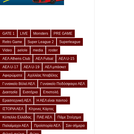
GATE 1
LIVE
Monsters
PRE GAME
Retro Game
Super League 2
Superleague
Video
aelole
media
roster
ΑΕΛ Athens Club
ΑΕΛ Futsal
ΑΕΛ U-15
ΑΕΛ U-17
ΑΕΛ U-19
ΑΕΛ μπάσκετ
Αφιερώματα
Αχιλλέας Νταβέλης
Γυναικείο Βόλεϊ ΑΕΛ
Γυναικείο Ποδόσφαιρο ΑΕΛ
Διαιτησία
Εισιτήρια
Επιστολή
Ερασιτεχνική ΑΕΛ
Η ΑΕΛ είναι παντού
ΙΣΤΟΡΙΑ ΑΕΛ
Κίτρινες Κάρτες
Κύπελλο Ελλάδας
ΠΑΕ ΑΕΛ
Πάμε Στοίχημα
Παλαίμαχοι ΑΕΛ
Προϊστορία ΑΕΛ
Σαν σήμερα