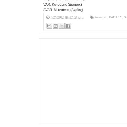
VAR: Κοτσάνης (Δράμας)
AVAR: Μεϊντάνας (Αχαΐας)
6/25/2020 02:17:00 μ.μ.
Διαιτησία
,
ΠΑΕ ΑΕΛ
,
Su