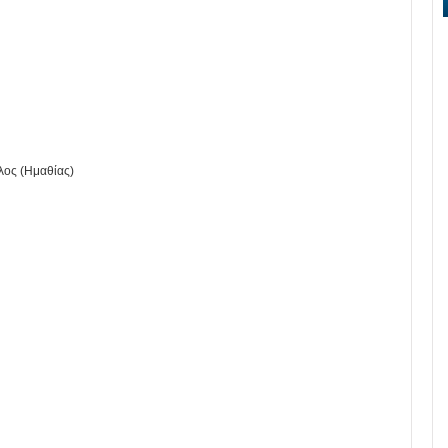
λος (Ημαθίας)