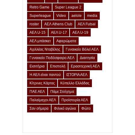
Retro Game
Super League 2
Superleague
Video
aelole
media
roster
ΑΕΛ Athens Club
ΑΕΛ Futsal
ΑΕΛ U-15
ΑΕΛ U-17
ΑΕΛ U-19
ΑΕΛ μπάσκετ
Αφιερώματα
Αχιλλέας Νταβέλης
Γυναικείο Βόλεϊ ΑΕΛ
Γυναικείο Ποδόσφαιρο ΑΕΛ
Διαιτησία
Εισιτήρια
Επιστολή
Ερασιτεχνική ΑΕΛ
Η ΑΕΛ είναι παντού
ΙΣΤΟΡΙΑ ΑΕΛ
Κίτρινες Κάρτες
Κύπελλο Ελλάδας
ΠΑΕ ΑΕΛ
Πάμε Στοίχημα
Παλαίμαχοι ΑΕΛ
Προϊστορία ΑΕΛ
Σαν σήμερα
Φιλικό αγώνα
Φώτο