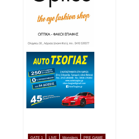
GATE 1
LIVE
Monsters
PRE GAME