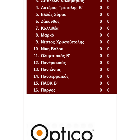
3.
Απόλλων Καλαμαριάς
0
0
4.
Αστέρας Τρίπολης Β'
0
0
5.
Ελλάς Σύρου
0
0
6.
Ζάκυνθος
0
0
7.
Καλλιθέα
0
0
8.
Μαρκό
0
0
9.
Νέστος Χρυσούπολης
0
0
10.
Νίκη Βόλου
0
0
11.
Ολυμπιακός Β'
0
0
12.
Πανθρακικός
0
0
13.
Πανιώνιος
0
0
14.
Πανσερραϊκός
0
0
15.
ΠΑΟΚ Β'
0
0
16.
Πύργος
0
0
Απόλλων Πόντου
22
11