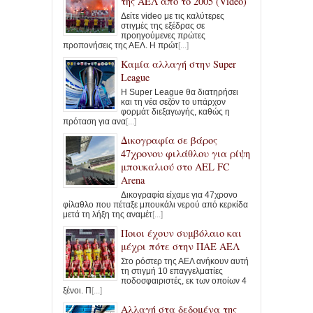
της ΑΕΛ από το 2005 (Video)
Δείτε video με τις καλύτερες
στιγμές της εξέδρας σε
προηγούμενες πρώτες
προπονήσεις της ΑΕΛ. Η πρώτ
[...]
Καμία αλλαγή στην Super
League
Η Super League θα διατηρήσει
και τη νέα σεζόν το υπάρχον
φορμάτ διεξαγωγής, καθώς η
πρόταση για ανα
[...]
Δικογραφία σε βάρος
47χρονου φιλάθλου για ρίψη
μπουκαλιού στο AEL FC
Arena
Δικογραφία είχαμε για 47χρονο
φίλαθλο που πέταξε μπουκάλι νερού από κερκίδα
μετά τη λήξη της αναμέτ
[...]
Ποιοι έχουν συμβόλαιο και
μέχρι πότε στην ΠΑΕ ΑΕΛ
Στο ρόστερ της ΑΕΛ ανήκουν αυτή
τη στιγμή 10 επαγγελματίες
ποδοσφαιριστές, εκ των οποίων 4
ξένοι. Π
[...]
Αλλαγή στα δεδομένα της