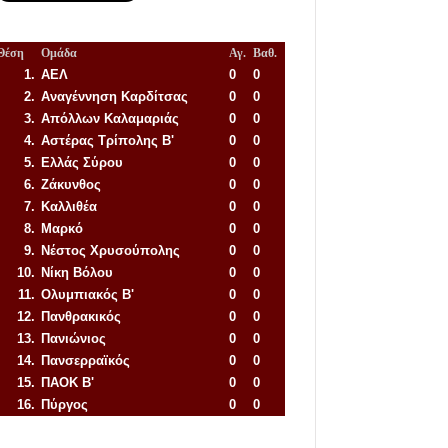
Θέση
Ομάδα
Αγ.
Βαθ.
1.
ΑΕΛ
0
0
2.
Αναγέννηση
Καρδίτσας
0
0
3.
Απόλλων Καλαμαριάς
0
0
4.
Αστέρας Τρίπολης Β'
0
0
5.
Ελλάς Σύρου
0
0
6.
Ζάκυνθος
0
0
7.
Καλλιθέα
0
0
8.
Μαρκό
0
0
9.
Νέστος Χρυσούπολης
0
0
10.
Νίκη Βόλου
0
0
11.
Ολυμπιακός Β'
0
0
12.
Πανθρακικός
0
0
13.
Πανιώνιος
0
0
14.
Πανσερραϊκός
0
0
15.
ΠΑΟΚ Β'
0
0
16.
Πύργος
0
0
Απόλλων Πόντου
22