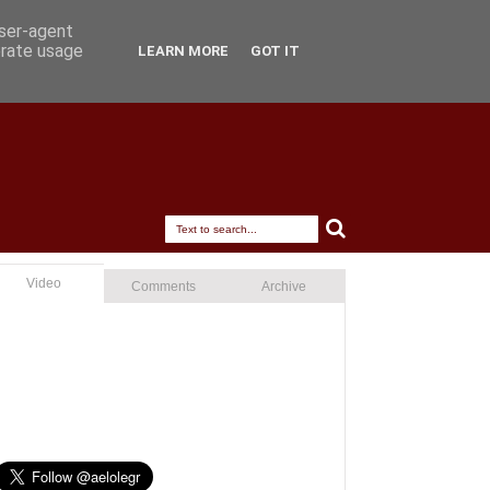
user-agent
erate usage
LEARN MORE
GOT IT
Video
Comments
Archive