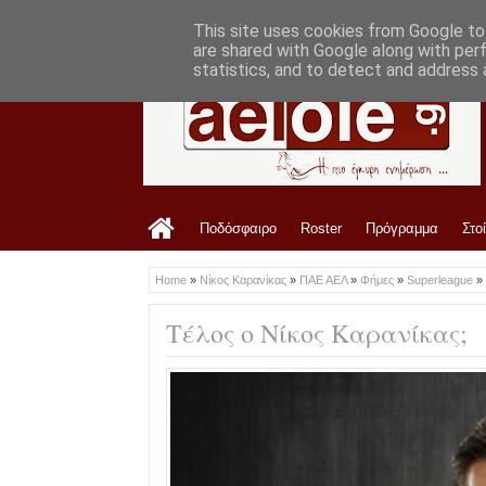
LATEST
10:54 AM
Ανακοίνωση ΠΑΕ ΑΕΛ για Κώστα Παπα
This site uses cookies from Google to 
are shared with Google along with per
statistics, and to detect and address 
Ποδόσφαιρο
Roster
Πρόγραμμα
Στο
Home
»
Νίκος Καρανίκας
»
ΠΑΕ ΑΕΛ
»
Φήμες
»
Superleague
»
Τέλος ο Νίκος Καρανίκας;