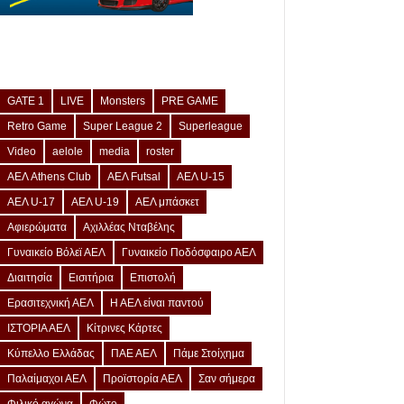
GATE 1
LIVE
Monsters
PRE GAME
Retro Game
Super League 2
Superleague
Video
aelole
media
roster
ΑΕΛ Athens Club
ΑΕΛ Futsal
ΑΕΛ U-15
ΑΕΛ U-17
ΑΕΛ U-19
ΑΕΛ μπάσκετ
Αφιερώματα
Αχιλλέας Νταβέλης
Γυναικείο Βόλεϊ ΑΕΛ
Γυναικείο Ποδόσφαιρο ΑΕΛ
Διαιτησία
Εισιτήρια
Επιστολή
Ερασιτεχνική ΑΕΛ
Η ΑΕΛ είναι παντού
ΙΣΤΟΡΙΑ ΑΕΛ
Κίτρινες Κάρτες
Κύπελλο Ελλάδας
ΠΑΕ ΑΕΛ
Πάμε Στοίχημα
Παλαίμαχοι ΑΕΛ
Προϊστορία ΑΕΛ
Σαν σήμερα