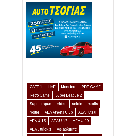
GATE 1
LIVE
Monsters
PRE GAME
Retro Game
Super League 2
Superleague
Video
aelole
media
roster
ΑΕΛ Athens Club
ΑΕΛ Futsal
ΑΕΛ U-15
ΑΕΛ U-17
ΑΕΛ U-19
ΑΕΛ μπάσκετ
Αφιερώματα