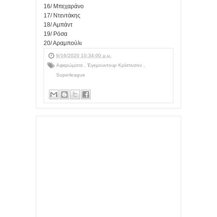
16/ Μπεχαράνο
17/ Ντεντάκης
18/ Αμπάντ
19/ Ρόσα
20/ Αραμπούλι
6/16/2020 10:34:00 μ.μ.
Αφιερώματα
,
Έγκμουντουρ Κρίστινσον
,
Superleague