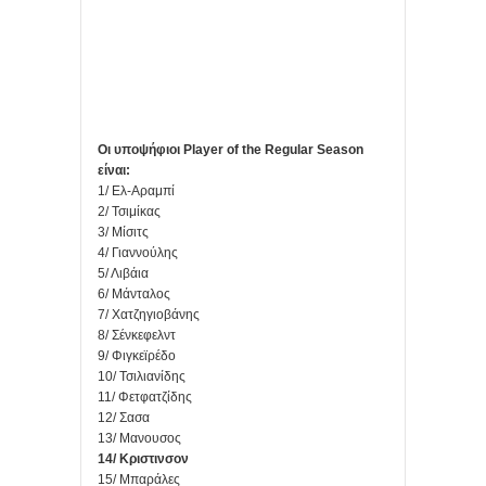
Οι υποψήφιοι Player of the Regular Season
είναι:
1/ Ελ-Αραμπί
2/ Τσιμίκας
3/ Μίσιτς
4/ Γιαννούλης
5/ Λιβάια
6/ Μάνταλος
7/ Χατζηγιοβάνης
8/ Σένκεφελντ
9/ Φιγκεϊρέδο
10/ Τσιλιανίδης
11/ Φετφατζίδης
12/ Σασα
13/ Μανουσος
14/ Κριστινσον
15/ Μπαράλες