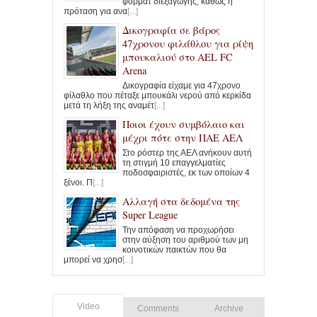
φορμάτ διεξαγωγής, καθώς η
πρόταση για ανα
[...]
Δικογραφία σε βάρος
47χρονου φιλάθλου για ρίψη
μπουκαλιού στο AEL FC
Arena
Δικογραφία είχαμε για 47χρονο
φίλαθλο που πέταξε μπουκάλι νερού από κερκίδα
μετά τη λήξη της αναμέτ
[...]
Ποιοι έχουν συμβόλαιο και
μέχρι πότε στην ΠΑΕ ΑΕΛ
Στο ρόστερ της ΑΕΛ ανήκουν αυτή
τη στιγμή 10 επαγγελματίες
ποδοσφαιριστές, εκ των οποίων 4
ξένοι. Π
[...]
Αλλαγή στα δεδομένα της
Super League
Την απόφαση να προχωρήσει
στην αύξηση του αριθμού των μη
κοινοτικών παικτών που θα
μπορεί να χρησ
[...]
Video
Comments
Archive