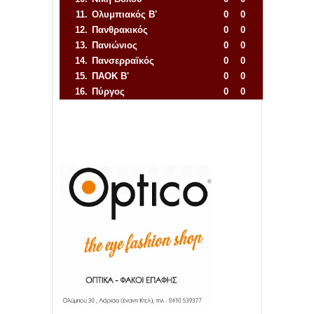
11.
Ολυμπιακός Β'
0
0
12.
Πανθρακικός
0
0
13.
Πανιώνιος
0
0
14.
Πανσερραϊκός
0
0
15.
ΠΑΟΚ Β'
0
0
16.
Πύργος
0
0
Απόλλων Πόντου
22
11