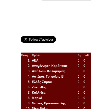
Θέση
Ομάδα
Αγ.
Βαθ.
1.
ΑΕΛ
0
0
2.
Αναγέννηση
Καρδίτσας
0
0
3.
Απόλλων Καλαμαριάς
0
0
4.
Αστέρας Τρίπολης Β'
0
0
5.
Ελλάς Σύρου
0
0
6.
Ζάκυνθος
0
0
7.
Καλλιθέα
0
0
8.
Μαρκό
0
0
9.
Νέστος Χρυσούπολης
0
0
10.
Νίκη Βόλου
0
0