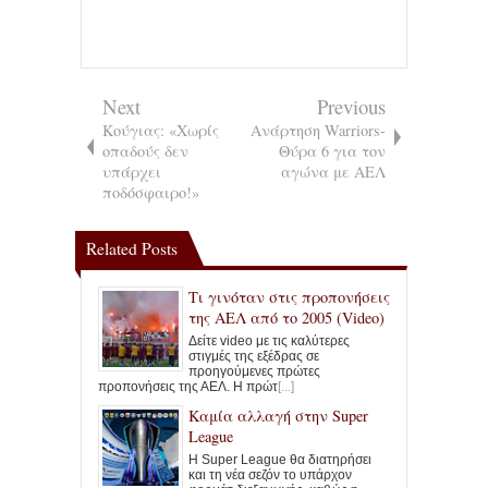
Next
Previous
Κούγιας: «Χωρίς
Ανάρτηση Warriors-
οπαδούς δεν
Θύρα 6 για τον
υπάρχει
αγώνα με ΑΕΛ
ποδόσφαιρο!»
Related Posts
Τι γινόταν στις προπονήσεις
της ΑΕΛ από το 2005 (Video)
Δείτε video με τις καλύτερες
στιγμές της εξέδρας σε
προηγούμενες πρώτες
προπονήσεις της ΑΕΛ. Η πρώτ
[...]
Καμία αλλαγή στην Super
League
Η Super League θα διατηρήσει
και τη νέα σεζόν το υπάρχον