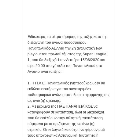
Ειδικότερα, τα μέτρα τήρησης της τάξης κατά τη
διεξαγωγή του αγώνα ποδοσφαίρου
Παναιτωλικός-ΑΕΛ για την 2η αγωνιστική των
play out του πρωταθλήματος της Super League
1, που θα διεξαχθεί την Δευτέρα 15/06/2020 και
ώρα 20:00 στο γήπεδο του Παναιτωλικού στο
Αγρίνιο είναι τα εξής:
1. Η Π.Α.Ε. Παναιτωλικός (γηπεδούχος), δεν θα
εκδώσει εισιτήρια για τον συγκεκριμένο
ποδοσφαιρικό αγώνα, στα πλαίσια εφαρμογής της
ως άνω (η) σχετικής.
2. Με μέριμνα της ΠΑΕ ΠΑΝΑΙΤΩΛΙΚΟΣ να
καταγραφούν σε κατάσταση, όλοι οι δικαιούχοι
που θα εισέλθουν στην αθλητική εγκατάσταση
σύμφωνα με τα οριζόμενα της ως άνω (η)
σχετικής. Οι εν λόγω δικαιούχοι, να φέρουν μαζί
τους υποχρεωτικά Αστυνομική Ταυτότητα ή