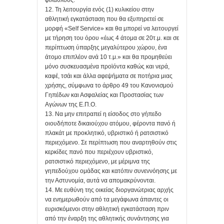
12. Τη λειτουργία ενός (1) κυλικείου στην
αθλητική εγκατάσταση που θα εξυπηρετεί σε
μορφή «Self Service» και θα μπορεί να λειτουργεί
με τήρηση του όρου «έως 4 άτομα σε 20τ.μ. και σε
περίπτωση ύπαρξης μεγαλύτερου χώρου, ένα
άτομο επιπλέον ανά 10 τ.μ.» και θα προμηθεύει
μόνο συσκευασμένα προϊόντα καθώς και νερά,
καφέ, τσάι και άλλα αφεψήματα σε ποτήρια μιας
χρήσης, σύμφωνα το άρθρο 49 του Κανονισμού
Γηπέδων και Ασφαλείας και Προστασίας των
Αγώνων της Ε.Π.Ο.
13. Να μην επιτραπεί η είσοδος στο γήπεδο
οιουδήποτε δικαιούχου ατόμου, φέροντα πανό ή
πλακάτ με προκλητικό, υβριστικό ή ρατσιστικό
περιεχόμενο. Σε περίπτωση που αναρτηθούν στις
κερκίδες πανό που περιέχουν υβριστικό,
ρατσιστικό περιεχόμενο, με μέριμνα της
γηπεδούχου ομάδας και κατόπιν συνεννόησης με
την Αστυνομία, αυτά να απομακρύνονται.
14. Με ευθύνη της οικείας διοργανώτριας αρχής
να ενημερωθούν από τα μεγάφωνα άπαντες οι
ευρισκόμενοι στην αθλητική εγκατάσταση πριν
από την έναρξη της αθλητικής συνάντησης για