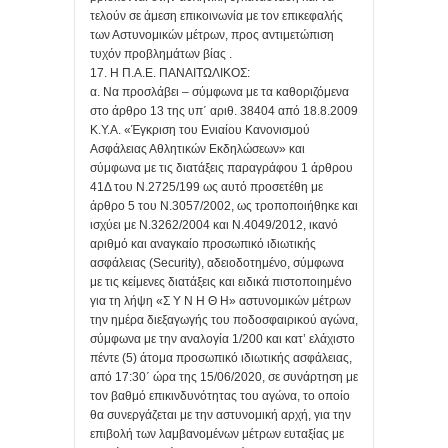
τελούν σε άμεση επικοινωνία με τον επικεφαλής
των Αστυνομικών μέτρων, προς αντιμετώπιση
τυχόν προβλημάτων βίας .
17. Η Π.Α.Ε. ΠΑΝΑΙΤΩΛΙΚΟΣ:
α. Να προσλάβει – σύμφωνα με τα καθοριζόμενα
στο άρθρο 13 της υπ΄ αριθ. 38404 από 18.8.2009
Κ.Υ.Α. «Έγκριση του Ενιαίου Κανονισμού
Ασφάλειας Αθλητικών Εκδηλώσεων» και
σύμφωνα με τις διατάξεις παραγράφου 1 άρθρου
41Δ του Ν.2725/199 ως αυτό προσετέθη με
άρθρο 5 του Ν.3057/2002, ως τροποποιήθηκε και
ισχύει με Ν.3262/2004 και Ν.4049/2012, ικανό
αριθμό και αναγκαίο προσωπικό ιδιωτικής
ασφάλειας (Security), αδειοδοτημένο, σύμφωνα
με τις κείμενες διατάξεις και ειδικά πιστοποιημένο
για τη λήψη «Σ Υ Ν Η Θ Η» αστυνομικών μέτρων
την ημέρα διεξαγωγής του ποδοσφαιρικού αγώνα,
σύμφωνα με την αναλογία 1/200 και κατ’ ελάχιστο
πέντε (5) άτομα προσωπικό ιδιωτικής ασφάλειας,
από 17:30΄ ώρα της 15/06/2020, σε συνάρτηση με
τον βαθμό επικινδυνότητας του αγώνα, το οποίο
θα συνεργάζεται με την αστυνομική αρχή, για την
επιβολή των λαμβανομένων μέτρων ευταξίας με