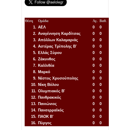
Θέση
Ομάδα
Αγ.
Βαθ.
1.
ΑΕΛ
0
0
2.
Αναγέννηση
Καρδίτσας
0
0
3.
Απόλλων Καλαμαριάς
0
0
4.
Αστέρας Τρίπολης Β'
0
0
5.
Ελλάς Σύρου
0
0
6.
Ζάκυνθος
0
0
7.
Καλλιθέα
0
0
8.
Μαρκό
0
0
9.
Νέστος Χρυσούπολης
0
0
10.
Νίκη Βόλου
0
0
11.
Ολυμπιακός Β'
0
0
12.
Πανθρακικός
0
0
13.
Πανιώνιος
0
0
14.
Πανσερραϊκός
0
0
15.
ΠΑΟΚ Β'
0
0
16.
Πύργος
0
0
Απόλλων Πόντου