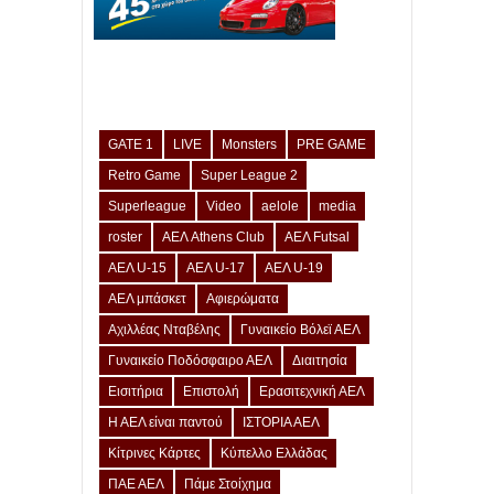
GATE 1
LIVE
Monsters
PRE GAME
Retro Game
Super League 2
Superleague
Video
aelole
media
roster
ΑΕΛ Athens Club
ΑΕΛ Futsal
ΑΕΛ U-15
ΑΕΛ U-17
ΑΕΛ U-19
ΑΕΛ μπάσκετ
Αφιερώματα
Αχιλλέας Νταβέλης
Γυναικείο Βόλεϊ ΑΕΛ
Γυναικείο Ποδόσφαιρο ΑΕΛ
Διαιτησία
Εισιτήρια
Επιστολή
Ερασιτεχνική ΑΕΛ
Η ΑΕΛ είναι παντού
ΙΣΤΟΡΙΑ ΑΕΛ
Κίτρινες Κάρτες
Κύπελλο Ελλάδας
ΠΑΕ ΑΕΛ
Πάμε Στοίχημα