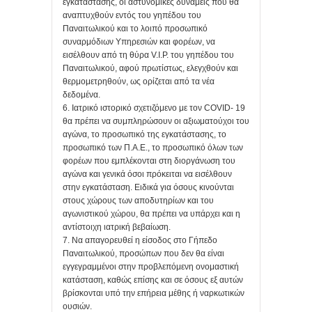
εγκατάστασης, οι αστυνομικές δυνάμεις που θα
αναπτυχθούν εντός του γηπέδου του
Παναιτωλικού και το λοιπό προσωπικό
συναρμόδιων Υπηρεσιών και φορέων, να
εισέλθουν από τη θύρα V.I.P. του γηπέδου του
Παναιτωλικού, αφού πρωτίστως, ελεγχθούν και
θερμομετρηθούν, ως ορίζεται από τα νέα
δεδομένα.
6. Ιατρικό ιστορικό σχετιζόμενο με τον COVID- 19
θα πρέπει να συμπληρώσουν οι αξιωματούχοι του
αγώνα, το προσωπικό της εγκατάστασης, το
προσωπικό των Π.Α.Ε., το προσωπικό όλων των
φορέων που εμπλέκονται στη διοργάνωση του
αγώνα και γενικά όσοι πρόκειται να εισέλθουν
στην εγκατάσταση. Ειδικά για όσους κινούνται
στους χώρους των αποδυτηρίων και του
αγωνιστικού χώρου, θα πρέπει να υπάρχει και η
αντίστοιχη ιατρική βεβαίωση.
7. Να απαγορευθεί η είσοδος στο Γήπεδο
Παναιτωλικού, προσώπων που δεν θα είναι
εγγεγραμμένοι στην προβλεπόμενη ονομαστική
κατάσταση, καθώς επίσης και σε όσους εξ αυτών
βρίσκονται υπό την επήρεια μέθης ή ναρκωτικών
ουσιών.