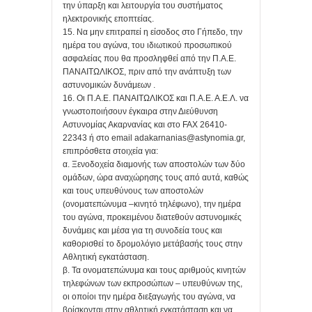
την ύπαρξη και λειτουργία του συστήματος
ηλεκτρονικής εποπτείας.
15. Να μην επιτραπεί η είσοδος στο Γήπεδο, την
ημέρα του αγώνα, του ιδιωτικού προσωπικού
ασφαλείας που θα προσληφθεί από την Π.Α.Ε.
ΠΑΝΑΙΤΩΛΙΚΟΣ, πριν από την ανάπτυξη των
αστυνομικών δυνάμεων .
16. Οι Π.Α.Ε. ΠΑΝΑΙΤΩΛΙΚΟΣ και Π.Α.Ε. Α.Ε.Λ. να
γνωστοποιήσουν έγκαιρα στην Διεύθυνση
Αστυνομίας Ακαρνανίας και στο FAX 26410-
22343 ή στο email adakarnanias@astynomia.gr,
επιπρόσθετα στοιχεία για:
α. Ξενοδοχεία διαμονής των αποστολών των δύο
ομάδων, ώρα αναχώρησης τους από αυτά, καθώς
και τους υπευθύνους των αποστολών
(ονοματεπώνυμα –κινητό τηλέφωνο), την ημέρα
του αγώνα, προκειμένου διατεθούν αστυνομικές
δυνάμεις και μέσα για τη συνοδεία τους και
καθορισθεί το δρομολόγιο μετάβασής τους στην
Αθλητική εγκατάσταση.
β. Τα ονοματεπώνυμα και τους αριθμούς κινητών
τηλεφώνων των εκπροσώπων – υπευθύνων της,
οι οποίοι την ημέρα διεξαγωγής του αγώνα, να
βρίσκονται στην αθλητική εγκατάσταση και να