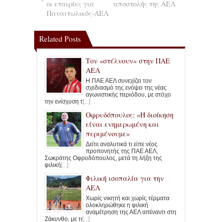
οι εταιρίες για
αποστολής της ΑΕΛ
Παναιτωλικός-ΑΕΛ
Related Posts
Τον «στέλνουν» στην ΠΑΕ
ΑΕΛ
Η ΠΑΕ ΑΕΛ συνεχίζει τον
σχεδιασμό της ενόψει της νέας
αγωνιστικής περιόδου, με στόχο
την ενίσχυση τ
[...]
Οφρυδόπουλος: «Η διοίκηση
είναι ενημερωμένη και
περιμένουμε»
Δείτε αναλυτικά τι είπε νέος
προπονητής της ΠΑΕ ΑΕΛ,
Σωκράτης Οφρυδόπουλος, μετά τη λήξη της
φιλική
[...]
Φιλική ισοπαλία για την
ΑΕΛ
Χωρίς νικητή και χωρίς τέρματα
ολοκληρώθηκε η φιλική
αναμέτρηση της ΑΕΛ απέναντι στη
Ζάκυνθο, με τι
[...]