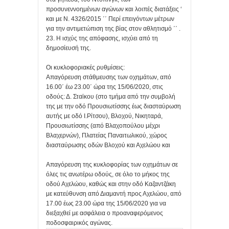
προσυνεννοημένων αγώνων και λοιπές διατάξεις ‘
και με Ν. 4326/2015 ΄΄ Περί επειγόντων μέτρων
για την αντιμετώπιση της βίας στον αθλητισμό ΄΄ .
23. Η ισχύς της απόφασης, ισχύει από τη
δημοσίευσή της.
Οι κυκλοφοριακές ρυθμίσεις:
Απαγόρευση στάθμευσης των οχημάτων, από
16.00΄ έω 23.00΄ ώρα της 15/06/2020, στις
οδούς: Δ. Σταϊκου (στο τμήμα από την συμβολή
της με την οδό Προυσιωτίσσης έως διασταύρωση
αυτής με οδό Ι.Ρίτσου), Βλοχού, Νικηταρά,
Προυσιωτίσσης (από Βλαχοπούλου μέχρι
Βλαχερνών), Πλατείας Παναιτωλικού, χώρος
διασταύρωσης οδών Βλοχού και Αχελώου και
Απαγόρευση της κυκλοφορίας των οχημάτων σε
όλες τις ανωτέρω οδούς, σε όλο το μήκος της
οδού Αχελώου, καθώς και στην οδό Καζαντζάκη
με κατεύθυνση από Διαμαντή προς Αχελώου, από
17.00 έως 23.00 ώρα της 15/06/2020 για να
διεξαχθεί με ασφάλεια ο προαναφερόμενος
ποδοσφαιρικός αγώνας.