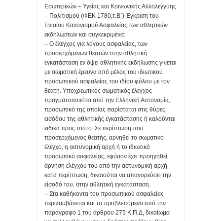
Εσωτερικών – Υγείας και Κοινωνικής Αλληλεγγύης
– Πολιτισμού (ΦΕΚ 1780,τ.Β΄) Έγκριση του
Ενιαίου Κανονισμού Ασφαλείας των αθλητικών
εκδηλώσεων και συγκεκριμένα:
– Ο έλεγχος για λόγους ασφαλείας, των
προσερχόμενων θεατών στην αθλητική
εγκατάσταση εν όψει αθλητικής εκδήλωσης γίνεται
με σωματική έρευνα από μέλος του ιδιωτικού
προσωπικού ασφαλείας του ιδίου φύλου με τον
θεατή. Υποχρεωτικός σωματικός έλεγχος
πραγματοποιείται από την Ελληνική Αστυνομία,
προσωπικό της οποίας παρίσταται στις θύρες
εισόδου της αθλητικής εγκατάστασης ή καλούνται
ειδικά προς τούτο. Σε περίπτωση που
προσερχόμενος θεατής, αρνηθεί το σωματικό
έλεγχο, η αστυνομική αρχή ή το ιδιωτικό
προσωπικό ασφαλείας, εφόσον έχει προηγηθεί
άρνηση ελέγχου του από την αστυνομική αρχή
κατά περίπτωση, δικαιούται να απαγορεύσει την
είσοδό του, στην αθλητική εγκατάσταση.
– Στα καθήκοντα του προσωπικού ασφαλείας
περιλαμβάνεται και το προβλεπόμενο από την
παράγραφο 1 του άρθρου 275 Κ.Π.Δ, δικαίωμα