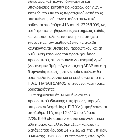
ειδικότερα καθήκοντα, δικαιώματα και
υποχρεώσεις, κατόπιν ειδικότερων οδηγιών –
εντολών που θα τους παρασχεθούν από τους
υπευθύνους, σύμφωνα με όσα αναλυτικά
ορίζονται στο άρθρο 41Δ του Ν. 2725/1999, ως
αυτό τροποποιήθηκε και ισχύει σήμερα, καθώς
και να αποστείλει κατάσταση με τα στοιχεία
ταυτότητας, τον αριθμό αδείας, τα ακριβή
καθήκοντα, τις θέσεις του προσωπικού και τη
διεύθυνση κατοικίας του προσληφθέντος
προσωπικού, στην αρμόδια Αστυνομική Αρχή
(Αστυνομικό Τμήμα Αγρινίου),στη ΔΕΑΒ και στη
διοργανώτρια αρχή, στην οποία επιπλέον θα
συμπεριλαμβάνονται και οι οριζόμενοι από την
Π.Α.Ε. ΠΑΝΑΙΤΩΛΙΚΟΣ, υπεύθυνοι κατά τομέα
δραστηριότητας.
– Επισημαίνεται ότι τα καθήκοντα του
προσωπικού ιδιωτικής επιχείρησης παροχής
υπηρεσιών Ασφαλείας (Ι.Ε.Π.Υ.Α.) προβλέπονται
στο άρθρο 41Δ, παρ.12 κ΄ 13 του Νόμου
2725/1999 «Ερασιτεχνικός και επαγγελματικός
αθλητισμός και άλλες διατάξεις» και από τις
διατάξεις του άρθρου 14.7.2 εδ. λα΄ της υπ’ αρίθ.
38404 της 18/26.8.2009 Απόφασης Υπουργών