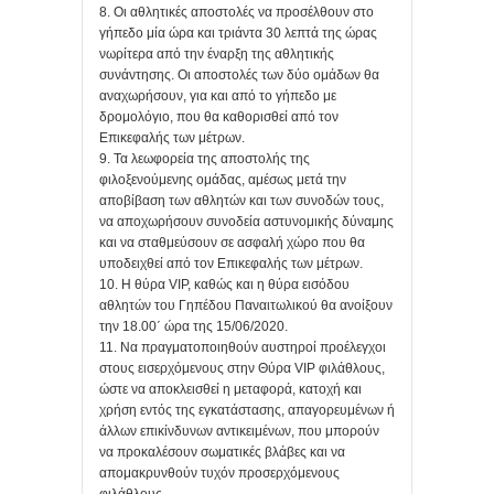
8. Οι αθλητικές αποστολές να προσέλθουν στο
γήπεδο μία ώρα και τριάντα 30 λεπτά της ώρας
νωρίτερα από την έναρξη της αθλητικής
συνάντησης. Οι αποστολές των δύο ομάδων θα
αναχωρήσουν, για και από το γήπεδο με
δρομολόγιο, που θα καθορισθεί από τον
Επικεφαλής των μέτρων.
9. Τα λεωφορεία της αποστολής της
φιλοξενούμενης ομάδας, αμέσως μετά την
αποβίβαση των αθλητών και των συνοδών τους,
να αποχωρήσουν συνοδεία αστυνομικής δύναμης
και να σταθμεύσουν σε ασφαλή χώρο που θα
υποδειχθεί από τον Επικεφαλής των μέτρων.
10. H θύρα VIP, καθώς και η θύρα εισόδου
αθλητών του Γηπέδου Παναιτωλικού θα ανοίξουν
την 18.00΄ ώρα της 15/06/2020.
11. Να πραγματοποιηθούν αυστηροί προέλεγχοι
στους εισερχόμενους στην Θύρα VIP φιλάθλους,
ώστε να αποκλεισθεί η μεταφορά, κατοχή και
χρήση εντός της εγκατάστασης, απαγορευμένων ή
άλλων επικίνδυνων αντικειμένων, που μπορούν
να προκαλέσουν σωματικές βλάβες και να
απομακρυνθούν τυχόν προσερχόμενους
φιλάθλους.