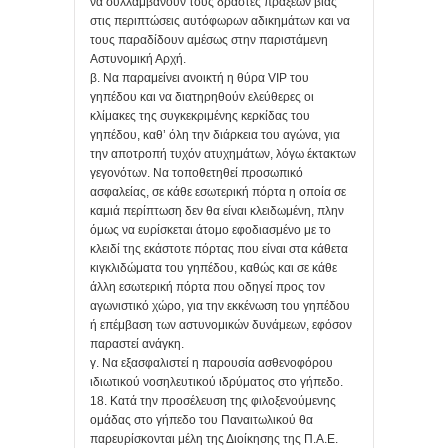
να συλλαμβάνουν τους δράστες πράξεων βίας
στις περιπτώσεις αυτόφωρων αδικημάτων και να
τους παραδίδουν αμέσως στην παριστάμενη
Αστυνομική Αρχή.
β. Να παραμείνει ανοικτή η θύρα VIP του
γηπέδου και να διατηρηθούν ελεύθερες οι
κλίμακες της συγκεκριμένης κερκίδας του
γηπέδου, καθ’ όλη την διάρκεια του αγώνα, για
την αποτροπή τυχόν ατυχημάτων, λόγω έκτακτων
γεγονότων. Να τοποθετηθεί προσωπικό
ασφαλείας, σε κάθε εσωτερική πόρτα η οποία σε
καμιά περίπτωση δεν θα είναι κλειδωμένη, πλην
όμως να ευρίσκεται άτομο εφοδιασμένο με το
κλειδί της εκάστοτε πόρτας που είναι στα κάθετα
κιγκλιδώματα του γηπέδου, καθώς και σε κάθε
άλλη εσωτερική πόρτα που οδηγεί προς τον
αγωνιστικό χώρο, για την εκκένωση του γηπέδου
ή επέμβαση των αστυνομικών δυνάμεων, εφόσον
παραστεί ανάγκη.
γ. Να εξασφαλιστεί η παρουσία ασθενοφόρου
ιδιωτικού νοσηλευτικού ιδρύματος στο γήπεδο.
18. Κατά την προσέλευση της φιλοξενούμενης
ομάδας στο γήπεδο του Παναιτωλικού θα
παρευρίσκονται μέλη της Διοίκησης της Π.Α.Ε.