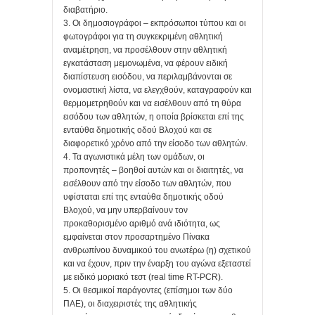
διαβατήριο.
3. Οι δημοσιογράφοι – εκπρόσωποι τύπου και οι
φωτογράφοι για τη συγκεκριμένη αθλητική
αναμέτρηση, να προσέλθουν στην αθλητική
εγκατάσταση μεμονωμένα, να φέρουν ειδική
διαπίστευση εισόδου, να περιλαμβάνονται σε
ονομαστική λίστα, να ελεγχθούν, καταγραφούν και
θερμομετρηθούν και να εισέλθουν από τη θύρα
εισόδου των αθλητών, η οποία βρίσκεται επί της
ενταύθα δημοτικής οδού Βλοχού και σε
διαφορετικό χρόνο από την είσοδο των αθλητών.
4. Τα αγωνιστικά μέλη των ομάδων, οι
προπονητές – βοηθοί αυτών και οι διαιτητές, να
εισέλθουν από την είσοδο των αθλητών, που
υφίσταται επί της ενταύθα δημοτικής οδού
Βλοχού, να μην υπερβαίνουν τον
προκαθορισμένο αριθμό ανά ιδιότητα, ως
εμφαίνεται στον προσαρτημένο Πίνακα
ανθρωπίνου δυναμικού του ανωτέρω (η) σχετικού
και να έχουν, πριν την έναρξη του αγώνα εξεταστεί
με ειδικό μοριακό τεστ (real time RT-PCR).
5. Οι θεσμικοί παράγοντες (επίσημοι των δύο
ΠΑΕ), οι διαχειριστές της αθλητικής