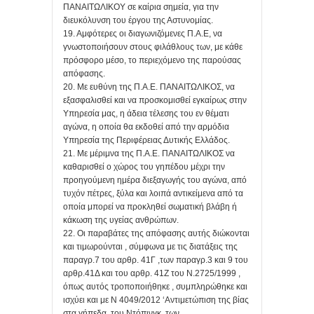
ΠΑΝΑΙΤΩΛΙΚΟΥ σε καίρια σημεία, για την
διευκόλυνση του έργου της Αστυνομίας.
19. Αμφότερες οι διαγωνιζόμενες Π.Α.Ε, να
γνωστοποιήσουν στους φιλάθλους των, με κάθε
πρόσφορο μέσο, το περιεχόμενο της παρούσας
απόφασης.
20. Με ευθύνη της Π.Α.Ε. ΠΑΝΑΙΤΩΛΙΚΟΣ, να
εξασφαλισθεί και να προσκομισθεί εγκαίρως στην
Υπηρεσία μας, η άδεια τέλεσης του εν θέματι
αγώνα, η οποία θα εκδοθεί από την αρμόδια
Υπηρεσία της Περιφέρειας Δυτικής Ελλάδος.
21. Με μέριμνα της Π.Α.Ε. ΠΑΝΑΙΤΩΛΙΚΟΣ να
καθαρισθεί ο χώρος του γηπέδου μέχρι την
προηγούμενη ημέρα διεξαγωγής του αγώνα, από
τυχόν πέτρες, ξύλα και λοιπά αντικείμενα από τα
οποία μπορεί να προκληθεί σωματική βλάβη ή
κάκωση της υγείας ανθρώπων.
22. Οι παραβάτες της απόφασης αυτής διώκονται
και τιμωρούνται , σύμφωνα με τις διατάξεις της
παραγρ.7 του αρθρ. 41Γ ,των παραγρ.3 και 9 του
αρθρ.41Δ και του αρθρ. 41Ζ του Ν.2725/1999 ,
όπως αυτός τροποποιήθηκε , συμπληρώθηκε και
ισχύει και με Ν 4049/2012 ‘Αντιμετώπιση της βίας
στα γήπεδα, του Ντόπινγκ, των