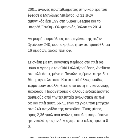
200... αγώνες πρωταθλήματος στην καριέρα του
έφτασε ο Μανώλης Μπέρτος. Ο 31 ετών
αμυντικός έχει 199 στη Super League και το
μπαράζ Ξάνθη - Ολυμπιακός Βόλου το 2014.
Αν μετρήσουμε όλους τους αγώνες της σεζόν
βγαίνουν 240, όσοι ακριβώς ήταν σε πρωτάθλημα
16 ομάδων, χωρίς πλέι οφ.
Σε σχέση με την κανονική περίοδο στα πλέι οφ
μόνο ο Άρης με τον ΟΦΗ άλλαξαν θέσεις. Αντίθετα
στα πλέι άουτ, μόνο ο Πανιώνιος έμεινε στην ίδια
θέση, την τελευταία. Και οι επτά άλλες ομάδες
τερμάτισαν σε άλλη θέση από αυτή της κανονικής
περιόδου! Παραθέτουμε κι άλλους ενδιαφέροντες
αριθμούς από την τελευταία αγωνιστική σε πλέι
οφ και πλέι άουτ. 567... είναι τα γκολ που μπήκαν
στα 240 παιχνίδια της περιόδου. Ένας μέσος
όρος 2,36 γκολ ανά αγώνα, που θα μπορούσε να
ήταν καλύτερος αν δεν είχαμε στο τέλος αρκετά 0-
0.