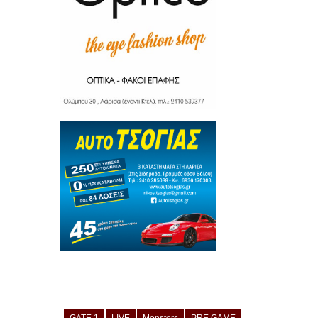
GATE 1
LIVE
Monsters
PRE GAME