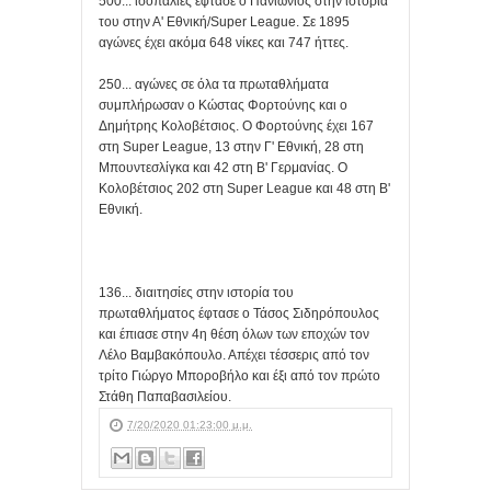
500... ισοπαλίες έφτασε ο Πανιώνιος στην ιστορία
του στην Α' Εθνική/Super League. Σε 1895
αγώνες έχει ακόμα 648 νίκες και 747 ήττες.
250... αγώνες σε όλα τα πρωταθλήματα
συμπλήρωσαν ο Κώστας Φορτούνης και ο
Δημήτρης Κολοβέτσιος. Ο Φορτούνης έχει 167
στη Super League, 13 στην Γ' Εθνική, 28 στη
Μπουντεσλίγκα και 42 στη Β' Γερμανίας. Ο
Κολοβέτσιος 202 στη Super League και 48 στη Β'
Εθνική.
136... διαιτησίες στην ιστορία του
πρωταθλήματος έφτασε ο Τάσος Σιδηρόπουλος
και έπιασε στην 4η θέση όλων των εποχών τον
Λέλο Βαμβακόπουλο. Απέχει τέσσερις από τον
τρίτο Γιώργο Μποροβήλο και έξι από τον πρώτο
Στάθη Παπαβασιλείου.
7/20/2020 01:23:00 μ.μ.