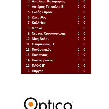
3.
Απόλλων Καλαμαριάς
0
0
4.
Αστέρας Τρίπολης Β'
0
0
5.
Ελλάς Σύρου
0
0
6.
Ζάκυνθος
0
0
7.
Καλλιθέα
0
0
8.
Μαρκό
0
0
9.
Νέστος Χρυσούπολης
0
0
10.
Νίκη Βόλου
0
0
11.
Ολυμπιακός Β'
0
0
12.
Πανθρακικός
0
0
13.
Πανιώνιος
0
0
14.
Πανσερραϊκός
0
0
15.
ΠΑΟΚ Β'
0
0
16.
Πύργος
0
0
Απόλλων Πόντου
22
11