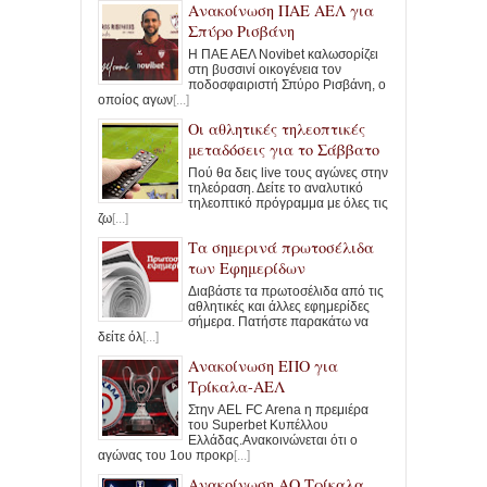
Ανακοίνωση ΠΑΕ ΑΕΛ για
Σπύρο Ρισβάνη
Η ΠΑΕ ΑΕΛ Novibet καλωσορίζει
στη βυσσινί οικογένεια τον
ποδοσφαιριστή Σπύρο Ρισβάνη, ο
οποίος αγων
[...]
Οι αθλητικές τηλεοπτικές
μεταδόσεις για τo Σάββατο
Πού θα δεις live τους αγώνες στην
τηλεόραση. Δείτε το αναλυτικό
τηλεοπτικό πρόγραμμα με όλες τις
ζω
[...]
Τα σημερινά πρωτοσέλιδα
των Εφημερίδων
Διαβάστε τα πρωτοσέλιδα από τις
αθλητικές και άλλες εφημερίδες
σήμερα. Πατήστε παρακάτω να
δείτε όλ
[...]
Ανακοίνωση ΕΠΟ για
Τρίκαλα-ΑΕΛ
Στην AEL FC Arena η πρεμιέρα
του Superbet Κυπέλλου
Ελλάδας.Ανακοινώνεται ότι ο
αγώνας του 1ου προκρ
[...]
Ανακοίνωση ΑΟ Τρίκαλα