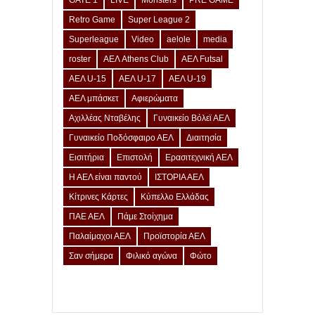
Retro Game
Super League 2
Superleague
Video
aelole
media
roster
ΑΕΛ Athens Club
ΑΕΛ Futsal
ΑΕΛ U-15
ΑΕΛ U-17
ΑΕΛ U-19
ΑΕΛ μπάσκετ
Αφιερώματα
Αχιλλέας Νταβέλης
Γυναικείο Βόλεϊ ΑΕΛ
Γυναικείο Ποδόσφαιρο ΑΕΛ
Διαιτησία
Εισιτήρια
Επιστολή
Ερασιτεχνική ΑΕΛ
Η ΑΕΛ είναι παντού
ΙΣΤΟΡΙΑ ΑΕΛ
Κίτρινες Κάρτες
Κύπελλο Ελλάδας
ΠΑΕ ΑΕΛ
Πάμε Στοίχημα
Παλαίμαχοι ΑΕΛ
Προϊστορία ΑΕΛ
Σαν σήμερα
Φιλικό αγώνα
Φώτο