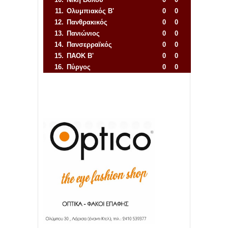
11.
Ολυμπιακός Β'
0
0
12.
Πανθρακικός
0
0
13.
Πανιώνιος
0
0
14.
Πανσερραϊκός
0
0
15.
ΠΑΟΚ Β'
0
0
16.
Πύργος
0
0
Απόλλων Πόντου
22
11