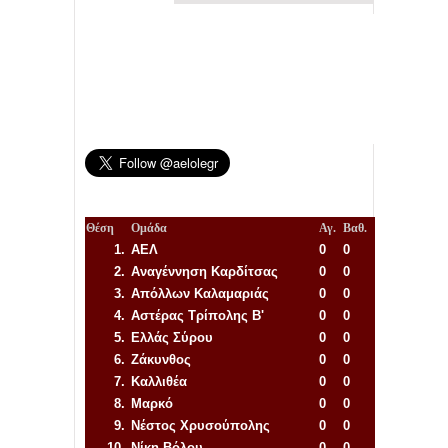
Θέση
Ομάδα
Αγ.
Βαθ.
1.
ΑΕΛ
0
0
2.
Αναγέννηση
Καρδίτσας
0
0
3.
Απόλλων Καλαμαριάς
0
0
4.
Αστέρας Τρίπολης Β'
0
0
5.
Ελλάς Σύρου
0
0
6.
Ζάκυνθος
0
0
7.
Καλλιθέα
0
0
8.
Μαρκό
0
0
9.
Νέστος Χρυσούπολης
0
0
10.
Νίκη Βόλου
0
0