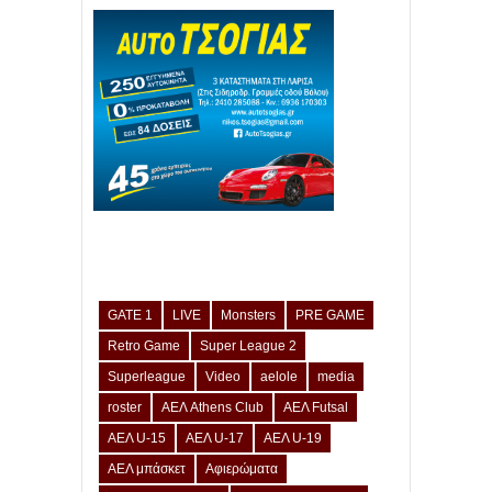
GATE 1
LIVE
Monsters
PRE GAME
Retro Game
Super League 2
Superleague
Video
aelole
media
roster
ΑΕΛ Athens Club
ΑΕΛ Futsal
ΑΕΛ U-15
ΑΕΛ U-17
ΑΕΛ U-19
ΑΕΛ μπάσκετ
Αφιερώματα