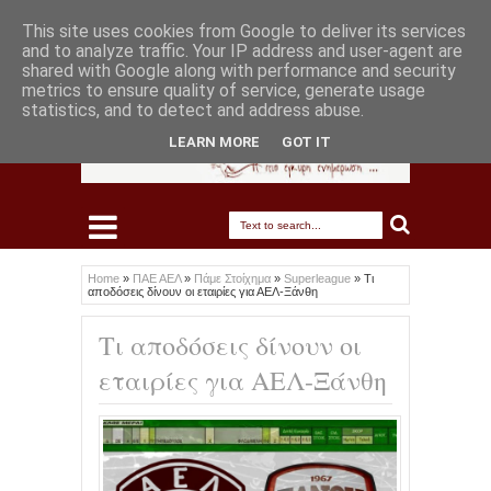
This site uses cookies from Google to deliver its services
and to analyze traffic. Your IP address and user-agent are
shared with Google along with performance and security
metrics to ensure quality of service, generate usage
statistics, and to detect and address abuse.
LEARN MORE
GOT IT
Home
»
ΠΑΕ ΑΕΛ
»
Πάμε Στοίχημα
»
Superleague
»
Τι
αποδόσεις δίνουν οι εταιρίες για ΑΕΛ-Ξάνθη
Τι αποδόσεις δίνουν οι
εταιρίες για ΑΕΛ-Ξάνθη