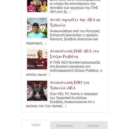
οι οποίοι θα αποτελέσουν την
πεντάδα των αρχηγών της ΠΑΕ
ΑΕΛ στο ξε
[...]
Αυτός σφυρίζει την ΑΕΛ με
Τρίκαλα
Ανακοινώθηκε από την Κεντρική
Επιτροπή Διαιτησίας ο ορισμός
διαιτητή, βοηθών διαιτητών και
παρατηρη
[...]
Ανακοίνωση ΠΑΕ ΑΕΛ για
Σπύρο Ρισβάνη
Η ΠΑΕ ΑΕΛ Novibet καλωσορίζει
στη βυσσινί οικογένεια τον
ποδοσφαιριστή Σπύρο Ρισβάνη, ο
οποίος αγων
[...]
Ανακοίνωση ΕΠΟ για
Τρίκαλα-ΑΕΛ
Στην AEL FC Arena η πρεμιέρα
του Superbet Κυπέλλου
Ελλάδας.Ανακοινώνεται ότι ο
αγώνας του 1ου προκρ
[...]
Video
Comments
Archive