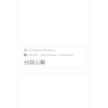
7/17/2020 08:54:00 μ.μ.
ΠΑΕ ΑΕΛ
,
Πάμε Στοίχημα
,
Superleague