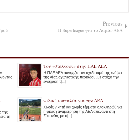
Previous
σμού
Η Superleague για το Λαμία-ΑΕΛ
Τον «στέλνουν» στην ΠΑΕ ΑΕΛ
ν
Η ΠΑΕ ΑΕΛ συνεχίζει τον σχεδιασμό της ενόψει
ώνοντας
της νέας αγωνιστικής περιόδου, με στόχο την
ενίσχυση τ
[...]
ι
Φιλική ισοπαλία για την ΑΕΛ
Χωρίς νικητή και χωρίς τέρματα ολοκληρώθηκε
η φιλική αναμέτρηση της ΑΕΛ απέναντι στη
ς της
Ζάκυνθο, με τι
[...]
ετά τη