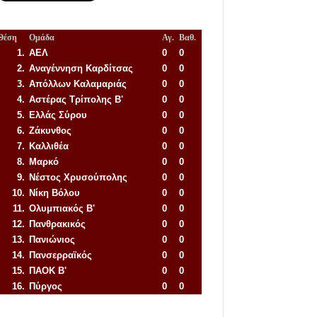
Θέση
Ομάδα
Αγ.
Βαθ.
1.
ΑΕΛ
0
0
2.
Αναγέννηση
Καρδίτσας
0
0
3.
Απόλλων Καλαμαριάς
0
0
4.
Αστέρας Τρίπολης Β'
0
0
5.
Ελλάς Σύρου
0
0
6.
Ζάκυνθος
0
0
7.
Καλλιθέα
0
0
8.
Μαρκό
0
0
9.
Νέστος Χρυσούπολης
0
0
10.
Νίκη Βόλου
0
0
11.
Ολυμπιακός Β'
0
0
12.
Πανθρακικός
0
0
13.
Πανιώνιος
0
0
14.
Πανσερραϊκός
0
0
15.
ΠΑΟΚ Β'
0
0
16.
Πύργος
0
0
Απόλλων Πόντου
22