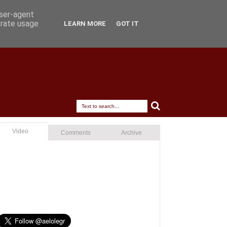
user-agent
erate usage
LEARN MORE
GOT IT
Video
Comments
Archive