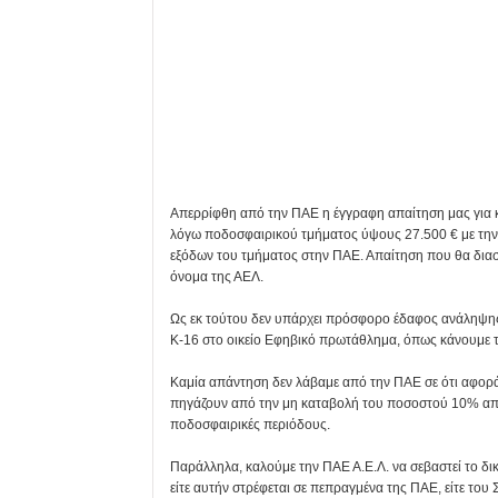
Απερρίφθη από την ΠΑΕ η έγγραφη απαίτηση μας για 
λόγω ποδοσφαιρικού τμήματος ύψους 27.500 € με τη
εξόδων του τμήματος στην ΠΑΕ. Απαίτηση που θα δια
όνομα της ΑΕΛ.
Ως εκ τούτου δεν υπάρχει πρόσφορο έδαφος ανάληψης 
Κ-16 στο οικείο Εφηβικό πρωτάθλημα, όπως κάνουμε τ
Καμία απάντηση δεν λάβαμε από την ΠΑΕ σε ότι αφορά
πηγάζουν από την μη καταβολή του ποσοστού 10% από τι
ποδοσφαιρικές περιόδους.
Παράλληλα, καλούμε την ΠΑΕ Α.Ε.Λ. να σεβαστεί το δ
είτε αυτήν στρέφεται σε πεπραγμένα της ΠΑΕ, είτε του