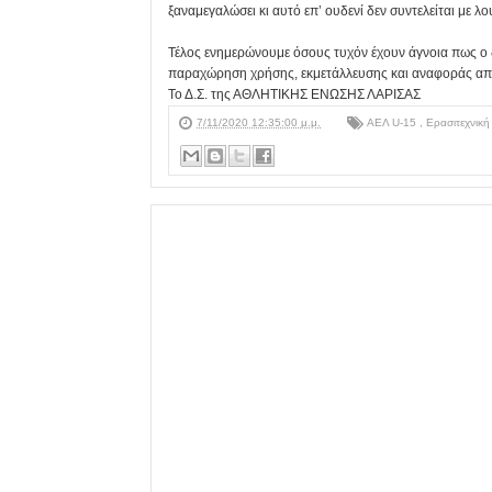
ξαναμεγαλώσει κι αυτό επ’ ουδενί δεν συντελείται με λο
Τέλος ενημερώνουμε όσους τυχόν έχουν άγνοια πως ο δι
παραχώρηση χρήσης, εκμετάλλευσης και αναφοράς απο
Το Δ.Σ. της ΑΘΛΗΤΙΚΗΣ ΕΝΩΣΗΣ ΛΑΡΙΣΑΣ
7/11/2020 12:35:00 μ.μ.
ΑΕΛ U-15
,
Ερασιτεχνικ