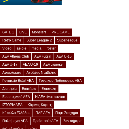
GATE 1
LIVE
Monsters
PRE GAME
Retro Game
Super League 2
Superleague
Video
aelole
media
roster
ΑΕΛ Athens Club
ΑΕΛ Futsal
ΑΕΛ U-15
ΑΕΛ U-17
ΑΕΛ U-19
ΑΕΛ μπάσκετ
Αφιερώματα
Αχιλλέας Νταβέλης
Γυναικείο Βόλεϊ ΑΕΛ
Γυναικείο Ποδόσφαιρο ΑΕΛ
Διαιτησία
Εισιτήρια
Επιστολή
Ερασιτεχνική ΑΕΛ
Η ΑΕΛ είναι παντού
ΙΣΤΟΡΙΑ ΑΕΛ
Κίτρινες Κάρτες
Κύπελλο Ελλάδας
ΠΑΕ ΑΕΛ
Πάμε Στοίχημα
Παλαίμαχοι ΑΕΛ
Προϊστορία ΑΕΛ
Σαν σήμερα