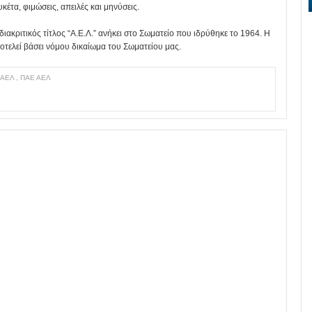
υκέτα, φιμώσεις, απειλές και μηνύσεις.
ακριτικός τίτλος “Α.Ε.Λ.” ανήκει στο Σωματείο που ιδρύθηκε το 1964. Η
τελεί βάσει νόμου δικαίωμα του Σωματείου μας.
ή ΑΕΛ
,
ΠΑΕ ΑΕΛ