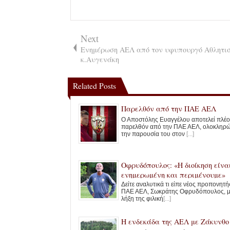
Next
Ενημέρωση ΑΕΛ από τον υφυπουργό Αθλητι
κ.Αυγενάκη
Related Posts
Παρελθόν από την ΠΑΕ ΑΕΛ
Ο Αποστόλης Ευαγγέλου αποτελεί πλέο
παρελθόν από την ΠΑΕ ΑΕΛ, ολοκληρ
την παρουσία του στον
[...]
Οφρυδόπουλος: «Η διοίκηση είνα
ενημερωμένη και περιμένουμε»
Δείτε αναλυτικά τι είπε νέος προπονητή
ΠΑΕ ΑΕΛ, Σωκράτης Οφρυδόπουλος, μ
λήξη της φιλική
[...]
Η ενδεκάδα της ΑΕΛ με Ζάκυνθο