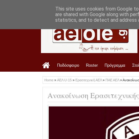
LATEST
07:10 AM
Τα σημερινά πρωτοσέλιδα των Εφημερί
This site uses cookies from Google to 
are shared with Google along with per
statistics, and to detect and address 
Ποδόσφαιρο
Roster
Πρόγραμμα
Στο
Home
»
ΑΕΛ U-15
»
Ερασιτεχνική ΑΕΛ
»
ΠΑΕ ΑΕΛ
»
Ανακοίνωσ
Ανακοίνωση Ερασιτεχνικής