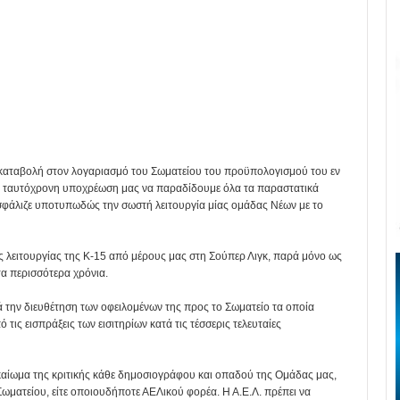
καταβολή στον λογαριασμό του Σωματείου του προϋπολογισμού του εν
ν ταυτόχρονη υποχρέωση μας να παραδίδουμε όλα τα παραστατικά
σφάλιζε υποτυπωδώς την σωστή λειτουργία μίας ομάδας Νέων με το
λειτουργίας της Κ-15 από μέρους μας στη Σούπερ Λιγκ, παρά μόνο ως
α περισσότερα χρόνια.
 την διευθέτηση των οφειλομένων της προς το Σωματείο τα οποία
ς εισπράξεις των εισιτηρίων κατά τις τέσσερις τελευταίες
ικαίωμα της κριτικής κάθε δημοσιογράφου και οπαδού της Ομάδας μας,
 Σωματείου, είτε οποιουδήποτε ΑΕΛικού φορέα. Η Α.Ε.Λ. πρέπει να