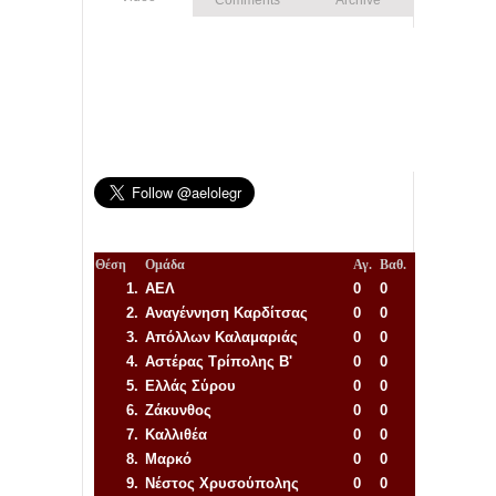
Comments
Archive
Θέση
Ομάδα
Αγ.
Βαθ.
1.
ΑΕΛ
0
0
2.
Αναγέννηση
Καρδίτσας
0
0
3.
Απόλλων Καλαμαριάς
0
0
4.
Αστέρας Τρίπολης Β'
0
0
5.
Ελλάς Σύρου
0
0
6.
Ζάκυνθος
0
0
7.
Καλλιθέα
0
0
8.
Μαρκό
0
0
9.
Νέστος Χρυσούπολης
0
0