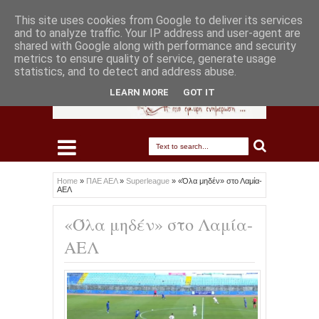
This site uses cookies from Google to deliver its services
and to analyze traffic. Your IP address and user-agent are
shared with Google along with performance and security
metrics to ensure quality of service, generate usage
statistics, and to detect and address abuse.
LEARN MORE
GOT IT
Home
»
ΠΑΕ ΑΕΛ
»
Superleague
»
«Όλα μηδέν» στο Λαμία-
ΑΕΛ
«Όλα μηδέν» στο Λαμία-
ΑΕΛ