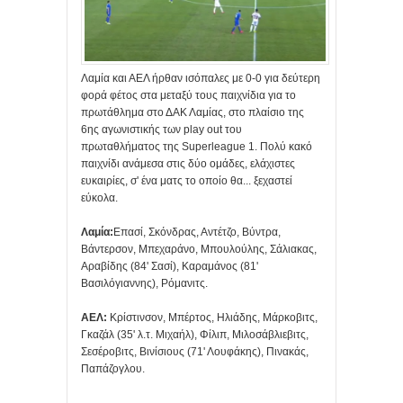
Λαμία και ΑΕΛ ήρθαν ισόπαλες με 0-0 για δεύτερη
φορά φέτος στα μεταξύ τους παιχνίδια για το
πρωτάθλημα στο ΔΑΚ Λαμίας, στο πλαίσιο της
6ης αγωνιστικής των play out του
πρωταθλήματος της Superleague 1. Πολύ κακό
παιχνίδι ανάμεσα στις δύο ομάδες, ελάχιστες
ευκαιρίες, σ' ένα ματς το οποίο θα... ξεχαστεί
εύκολα.
Λαμία:
Επασί, Σκόνδρας, Αντέτζο, Βύντρα,
Βάντερσον, Μπεχαράνο, Μπουλούλης, Σάλιακας,
Αραβίδης (84' Σασί), Καραμάνος (81'
Βασιλόγιαννης), Ρόμανιτς.
ΑΕΛ:
Κρίστινσον, Μπέρτος, Ηλιάδης, Μάρκοβιτς,
Γκαζάλ (35' λ.τ. Μιχαήλ), Φίλιπ, Μιλοσάβλιεβιτς,
Σεσέροβιτς, Βινίσιους (71' Λουφάκης), Πινακάς,
Παπάζογλου.