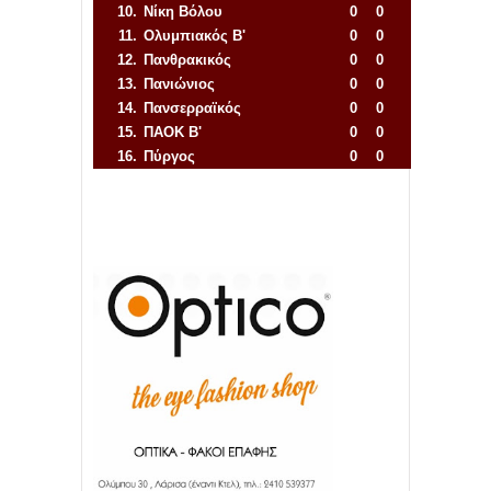
10.
Νίκη Βόλου
0
0
11.
Ολυμπιακός Β'
0
0
12.
Πανθρακικός
0
0
13.
Πανιώνιος
0
0
14.
Πανσερραϊκός
0
0
15.
ΠΑΟΚ Β'
0
0
16.
Πύργος
0
0
Απόλλων Πόντου
22
11