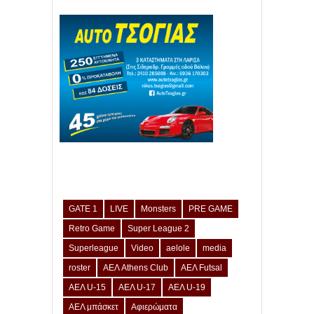
GATE 1
LIVE
Monsters
PRE GAME
Retro Game
Super League 2
Superleague
Video
aelole
media
roster
ΑΕΛ Athens Club
ΑΕΛ Futsal
ΑΕΛ U-15
ΑΕΛ U-17
ΑΕΛ U-19
ΑΕΛ μπάσκετ
Αφιερώματα