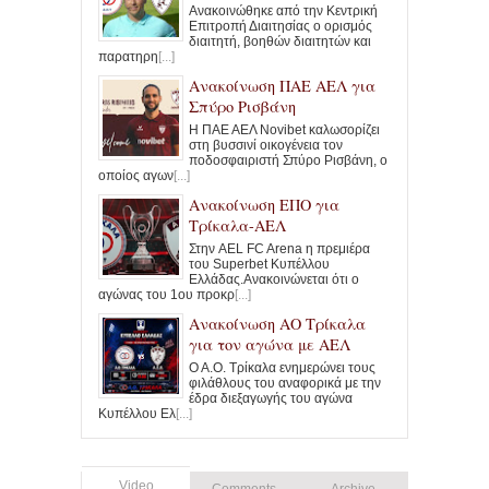
Ανακοινώθηκε από την Κεντρική
Επιτροπή Διαιτησίας ο ορισμός
διαιτητή, βοηθών διαιτητών και
παρατηρη
[...]
Ανακοίνωση ΠΑΕ ΑΕΛ για
Σπύρο Ρισβάνη
Η ΠΑΕ ΑΕΛ Novibet καλωσορίζει
στη βυσσινί οικογένεια τον
ποδοσφαιριστή Σπύρο Ρισβάνη, ο
οποίος αγων
[...]
Ανακοίνωση ΕΠΟ για
Τρίκαλα-ΑΕΛ
Στην AEL FC Arena η πρεμιέρα
του Superbet Κυπέλλου
Ελλάδας.Ανακοινώνεται ότι ο
αγώνας του 1ου προκρ
[...]
Ανακοίνωση ΑΟ Τρίκαλα
για τον αγώνα με ΑΕΛ
Ο Α.Ο. Τρίκαλα ενημερώνει τους
φιλάθλους του αναφορικά με την
έδρα διεξαγωγής του αγώνα
Κυπέλλου Ελ
[...]
Video