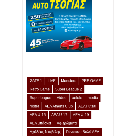
GATE 1
LIVE
Monsters
PRE GAME
Retro Game
Super League 2
Superleague
Video
aelole
media
roster
ΑΕΛ Athens Club
ΑΕΛ Futsal
ΑΕΛ U-15
ΑΕΛ U-17
ΑΕΛ U-19
ΑΕΛ μπάσκετ
Αφιερώματα
Αχιλλέας Νταβέλης
Γυναικείο Βόλεϊ ΑΕΛ