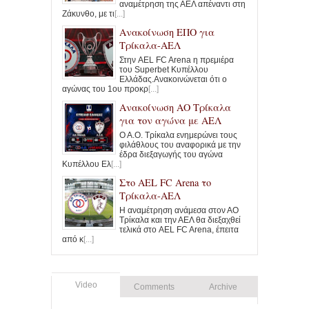
αναμέτρηση της ΑΕΛ απέναντι στη
Ζάκυνθο, με τι
[...]
Ανακοίνωση ΕΠΟ για
Τρίκαλα-ΑΕΛ
Στην AEL FC Arena η πρεμιέρα
του Superbet Κυπέλλου
Ελλάδας.Ανακοινώνεται ότι ο
αγώνας του 1ου προκρ
[...]
Ανακοίνωση ΑΟ Τρίκαλα
για τον αγώνα με ΑΕΛ
Ο Α.Ο. Τρίκαλα ενημερώνει τους
φιλάθλους του αναφορικά με την
έδρα διεξαγωγής του αγώνα
Κυπέλλου Ελ
[...]
Στο ΑΕL FC Arena το
Τρίκαλα-ΑΕΛ
Η αναμέτρηση ανάμεσα στον ΑΟ
Τρίκαλα και την ΑΕΛ θα διεξαχθεί
τελικά στο AEL FC Arena, έπειτα
από κ
[...]
Video
Comments
Archive