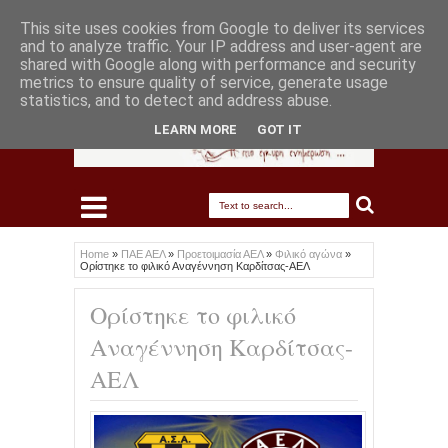
This site uses cookies from Google to deliver its services
and to analyze traffic. Your IP address and user-agent are
shared with Google along with performance and security
metrics to ensure quality of service, generate usage
statistics, and to detect and address abuse.
LEARN MORE
GOT IT
Home
»
ΠΑΕ ΑΕΛ
»
Προετοιμασία ΑΕΛ
»
Φιλικό αγώνα
»
Ορίστηκε το φιλικό Αναγέννηση Καρδίτσας-ΑΕΛ
Ορίστηκε το φιλικό
Αναγέννηση Καρδίτσας-
ΑΕΛ