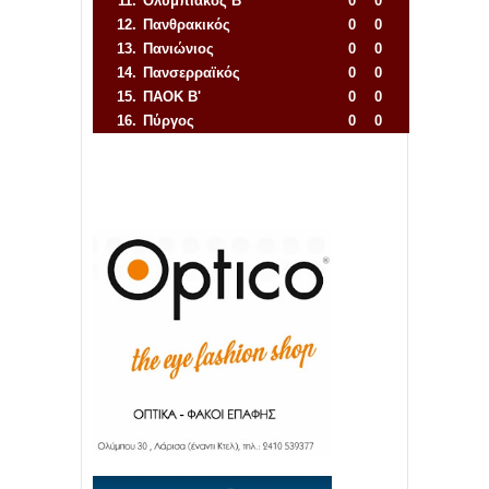
11.
Ολυμπιακός Β'
0
0
12.
Πανθρακικός
0
0
13.
Πανιώνιος
0
0
14.
Πανσερραϊκός
0
0
15.
ΠΑΟΚ Β'
0
0
16.
Πύργος
0
0
Απόλλων Πόντου
22
11