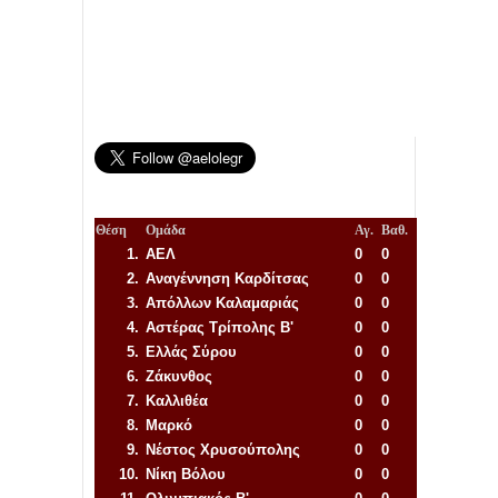
Θέση
Ομάδα
Αγ.
Βαθ.
1.
ΑΕΛ
0
0
2.
Αναγέννηση
Καρδίτσας
0
0
3.
Απόλλων Καλαμαριάς
0
0
4.
Αστέρας Τρίπολης Β'
0
0
5.
Ελλάς Σύρου
0
0
6.
Ζάκυνθος
0
0
7.
Καλλιθέα
0
0
8.
Μαρκό
0
0
9.
Νέστος Χρυσούπολης
0
0
10.
Νίκη Βόλου
0
0