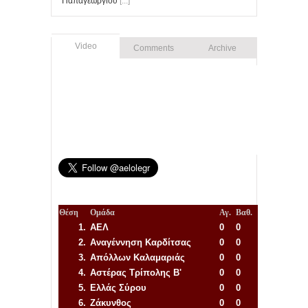
Παπαγεωργίου
[...]
Video
Comments
Archive
Θέση
Ομάδα
Αγ.
Βαθ.
1.
ΑΕΛ
0
0
2.
Αναγέννηση
Καρδίτσας
0
0
3.
Απόλλων Καλαμαριάς
0
0
4.
Αστέρας Τρίπολης Β'
0
0
5.
Ελλάς Σύρου
0
0
6.
Ζάκυνθος
0
0