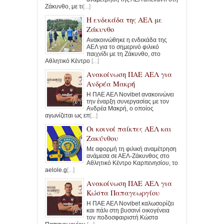
Ζάκυνθο, με τι
[...]
Η ενδεκάδα της ΑΕΛ με
Ζάκυνθο
Ανακοινώθηκε η ενδεκάδα της
ΑΕΛ για το σημερινό φιλικό
παιχνίδι με τη Ζάκυνθο, στο
Αθλητικό Κέντρο
[...]
Ανακοίνωση ΠΑΕ ΑΕΛ για
Ανδρέα Μακρή
Η ΠΑΕ ΑΕΛ Novibet ανακοινώνει
την έναρξη συνεργασίας με τον
Ανδρέα Μακρή, ο οποίος
αγωνίζεται ως επ
[...]
Οι κοινοί παίκτες ΑΕΛ και
Ζακύνθου
Με αφορμή τη φιλική αναμέτρηση
ανάμεσα σε ΑΕΛ-Ζάκυνθος στο
Αθλητικό Κέντρο Καρπενησίου, το
aelole.g
[...]
Ανακοίνωση ΠΑΕ ΑΕΛ για
Κώστα Παπαγεωργίου
Η ΠΑΕ ΑΕΛ Novibet καλωσορίζει
και πάλι στη βυσσινί οικογένεια
τον ποδοσφαιριστή Κώστα