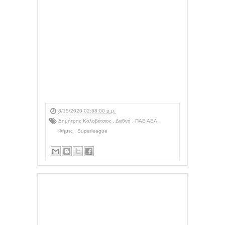
8/15/2020 02:58:00 μ.μ.
Δημήτρης Κολοβέτσιος
,
Διεθνή
,
ΠΑΕ ΑΕΛ
,
Φήμες
,
Superleague