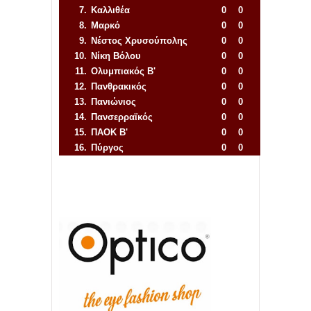
7.
Καλλιθέα
0
0
8.
Μαρκό
0
0
9.
Νέστος Χρυσούπολης
0
0
10.
Νίκη Βόλου
0
0
11.
Ολυμπιακός Β'
0
0
12.
Πανθρακικός
0
0
13.
Πανιώνιος
0
0
14.
Πανσερραϊκός
0
0
15.
ΠΑΟΚ Β'
0
0
16.
Πύργος
0
0
Απόλλων Πόντου
22
11