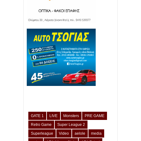
GATE 1
LIVE
Monsters
PRE GAME
Retro Game
Super League 2
Superleague
Video
aelole
media