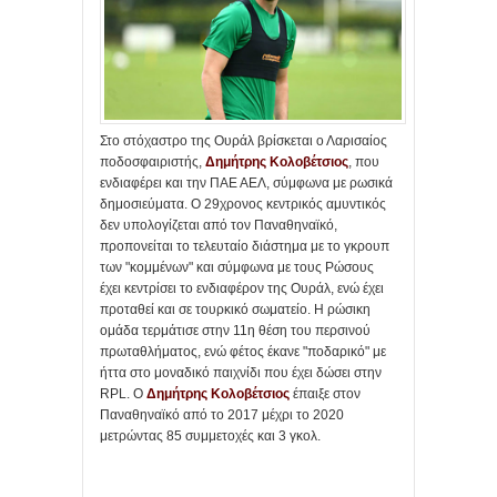
Στο στόχαστρο της Ουράλ βρίσκεται ο Λαρισαίος
ποδοσφαιριστής,
Δημήτρης Κολοβέτσιος
, που
ενδιαφέρει και την ΠΑΕ ΑΕΛ, σύμφωνα με ρωσικά
δημοσιεύματα. Ο 29χρονος κεντρικός αμυντικός
δεν υπολογίζεται από τον Παναθηναϊκό,
προπονείται το τελευταίο διάστημα με το γκρουπ
των "κομμένων" και σύμφωνα με τους Ρώσους
έχει κεντρίσει το ενδιαφέρον της Ουράλ, ενώ έχει
προταθεί και σε τουρκικό σωματείο. Η ρώσικη
ομάδα τερμάτισε στην 11η θέση του περσινού
πρωταθλήματος, ενώ φέτος έκανε "ποδαρικό" με
ήττα στο μοναδικό παιχνίδι που έχει δώσει στην
RPL. Ο
Δημήτρης Κολοβέτσιος
έπαιξε στον
Παναθηναϊκό από το 2017 μέχρι το 2020
μετρώντας 85 συμμετοχές και 3 γκολ.