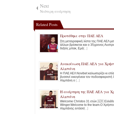
Next
Νεότερη ανάρτηση
Related Posts
Προτάθηκε στην ΠΑΕ ΑΕΛ
Στη μεταγραφική λίστα της ΠΑΕ ΑΕΛ με
άλλων βρίσκεται και ο 35χρονος Αυστρ
δεξιός μπακ, Εμά
[...]
Ανακοίνωση ΠΑΕ ΑΕΛ για Χρήσ
Αλμπάνη
Η ΠΑΕ ΑΕΛ Novibet καλωσορίζει κι επί
βυσσινί οικογένεια τον ποδοσφαιριστή
Αλμπάνη ο
[...]
Η ανάρτηση της ΠΑΕ ΑΕΛ για Χ
Αλμπάνη
Welcome Christos 31 ετών.🇬🇷 Ελλάδα
Winger.Welcome to the team.Ο Χρήστο
Αλμπάνης εντάσσ
[...]