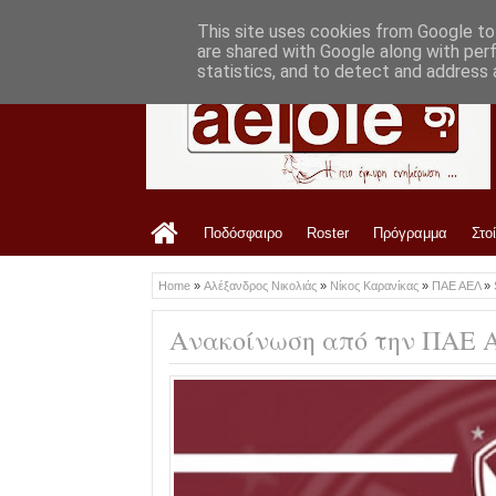
LATEST
10:03 PM
Από την ΑΕΛ στη Ζέμπλιν Μιχαλόβτσε (
This site uses cookies from Google to 
are shared with Google along with per
statistics, and to detect and address 
Ποδόσφαιρο
Roster
Πρόγραμμα
Στο
Home
»
Αλέξανδρος Νικολιάς
»
Νίκος Καρανίκας
»
ΠΑΕ ΑΕΛ
»
Ανακοίνωση από την ΠΑΕ 