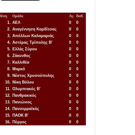
Θέση
Ομάδα
Αγ.
Βαθ.
1.
ΑΕΛ
0
0
2.
Αναγέννηση
Καρδίτσας
0
0
3.
Απόλλων Καλαμαριάς
0
0
4.
Αστέρας Τρίπολης Β'
0
0
5.
Ελλάς Σύρου
0
0
6.
Ζάκυνθος
0
0
7.
Καλλιθέα
0
0
8.
Μαρκό
0
0
9.
Νέστος Χρυσούπολης
0
0
10.
Νίκη Βόλου
0
0
11.
Ολυμπιακός Β'
0
0
12.
Πανθρακικός
0
0
13.
Πανιώνιος
0
0
14.
Πανσερραϊκός
0
0
15.
ΠΑΟΚ Β'
0
0
16.
Πύργος
0
0
Απόλλων Πόντου
22