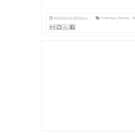
8/19/2020 01:58:00 μ.μ.
Αλέξανδρος Νικολιάς
,
Ν