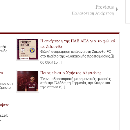
Previous
Παλαιότερη Ανάρτηση
Η ανάρτηση της ΠΑΕ ΑΕΛ για το φιλικό
με Ζάκυνθο
ταξύ
ιακός
Φιλική αναμέτρηση απέναντι στη Ζάκυνθο FC
στο πλαίσιο της καλοκαιρινής προετοιμασίας.🗓️
06.08🕒 15
[...]
το
Ποιος είναι ο Χρήστος Αλμπάνης
Έναν ποδοσφαιριστή με σημαντικές εμπειρίες
από την Ελλάδα, τη Γερμανία, την Κύπρο και
σημα στη
την Ισπανία ε
[...]
 Χρήστο
ρήστο
.Left
ς