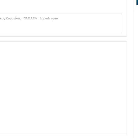
ίκος Καρανίκας
,
ΠΑΕ ΑΕΛ
,
Superleague