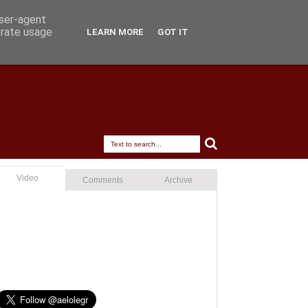
user-agent
erate usage
LEARN MORE
GOT IT
Video
Comments
Archive