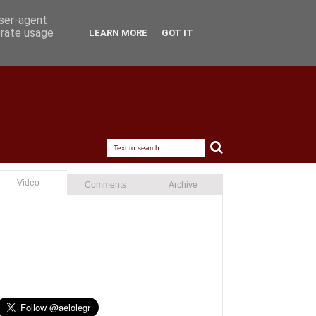
user-agent
erate usage
LEARN MORE
GOT IT
Video
Comments
Archive