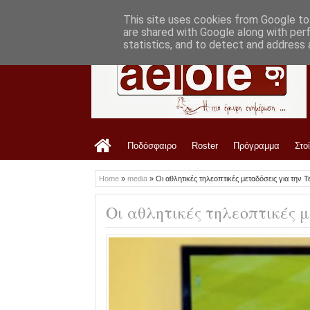
LATEST
7:52 PM
Στο ΑΕL FC Arena το Τρίκαλα-ΑΕΛ
This site uses cookies from Google to 
are shared with Google along with per
statistics, and to detect and address 
Ποδόσφαιρο
Roster
Πρόγραμμα
Στο
Home
»
media
»
Οι αθλητικές τηλεοπτικές μεταδόσεις για την Τ
Οι αθλητικές τηλεοπτικές 