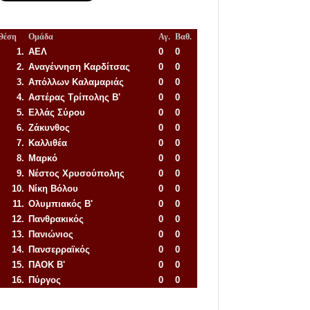
Θέση
Ομάδα
Αγ.
Βαθ.
1.
ΑΕΛ
0
0
2.
Αναγέννηση
Καρδίτσας
0
0
3.
Απόλλων Καλαμαριάς
0
0
4.
Αστέρας Τρίπολης Β'
0
0
5.
Ελλάς Σύρου
0
0
6.
Ζάκυνθος
0
0
7.
Καλλιθέα
0
0
8.
Μαρκό
0
0
9.
Νέστος Χρυσούπολης
0
0
10.
Νίκη Βόλου
0
0
11.
Ολυμπιακός Β'
0
0
12.
Πανθρακικός
0
0
13.
Πανιώνιος
0
0
14.
Πανσερραϊκός
0
0
15.
ΠΑΟΚ Β'
0
0
16.
Πύργος
0
0
Απόλλων Πόντου
22