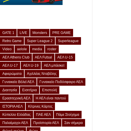
GATE 1
LIVE
Monsters
PRE GAME
Retro Game
Super League 2
Superleague
Video
aelole
media
roster
ΑΕΛ Athens Club
ΑΕΛ Futsal
ΑΕΛ U-15
ΑΕΛ U-17
ΑΕΛ U-19
ΑΕΛ μπάσκετ
Αφιερώματα
Αχιλλέας Νταβέλης
Γυναικείο Βόλεϊ ΑΕΛ
Γυναικείο Ποδόσφαιρο ΑΕΛ
Διαιτησία
Εισιτήρια
Επιστολή
Ερασιτεχνική ΑΕΛ
Η ΑΕΛ είναι παντού
ΙΣΤΟΡΙΑ ΑΕΛ
Κίτρινες Κάρτες
Κύπελλο Ελλάδας
ΠΑΕ ΑΕΛ
Πάμε Στοίχημα
Παλαίμαχοι ΑΕΛ
Προϊστορία ΑΕΛ
Σαν σήμερα