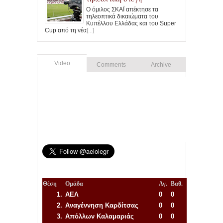
Ο όμιλος ΣΚΑΪ απέκτησε τα
τηλεοπτικά δικαιώματα του
Κυπέλλου Ελλάδας και του Super
Cup από τη νέα
[...]
Video
Comments
Archive
Θέση
Ομάδα
Αγ.
Βαθ.
1.
ΑΕΛ
0
0
2.
Αναγέννηση
Καρδίτσας
0
0
3.
Απόλλων Καλαμαριάς
0
0