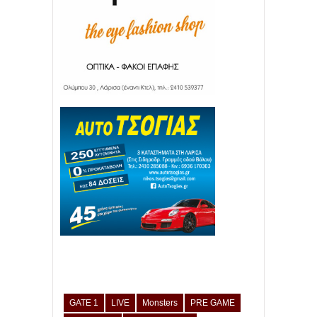
GATE 1
LIVE
Monsters
PRE GAME