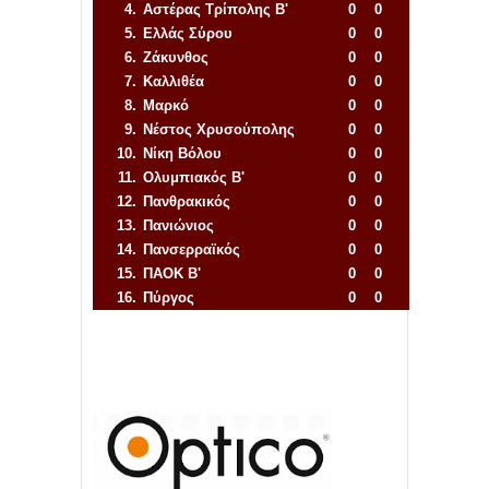
4.
Αστέρας Τρίπολης Β'
0
0
5.
Ελλάς Σύρου
0
0
6.
Ζάκυνθος
0
0
7.
Καλλιθέα
0
0
8.
Μαρκό
0
0
9.
Νέστος Χρυσούπολης
0
0
10.
Νίκη Βόλου
0
0
11.
Ολυμπιακός Β'
0
0
12.
Πανθρακικός
0
0
13.
Πανιώνιος
0
0
14.
Πανσερραϊκός
0
0
15.
ΠΑΟΚ Β'
0
0
16.
Πύργος
0
0
Απόλλων Πόντου
22
11