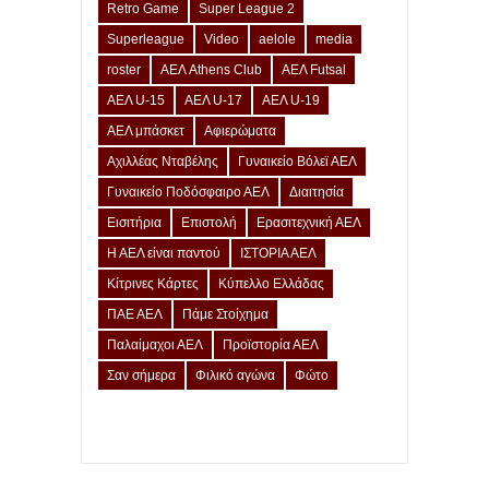
Retro Game
Super League 2
Superleague
Video
aelole
media
roster
ΑΕΛ Athens Club
ΑΕΛ Futsal
ΑΕΛ U-15
ΑΕΛ U-17
ΑΕΛ U-19
ΑΕΛ μπάσκετ
Αφιερώματα
Αχιλλέας Νταβέλης
Γυναικείο Βόλεϊ ΑΕΛ
Γυναικείο Ποδόσφαιρο ΑΕΛ
Διαιτησία
Εισιτήρια
Επιστολή
Ερασιτεχνική ΑΕΛ
Η ΑΕΛ είναι παντού
ΙΣΤΟΡΙΑ ΑΕΛ
Κίτρινες Κάρτες
Κύπελλο Ελλάδας
ΠΑΕ ΑΕΛ
Πάμε Στοίχημα
Παλαίμαχοι ΑΕΛ
Προϊστορία ΑΕΛ
Σαν σήμερα
Φιλικό αγώνα
Φώτο