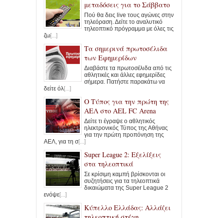
μεταδόσεις για τo Σάββατο
Πού θα δεις live τους αγώνες στην
τηλεόραση. Δείτε το αναλυτικό
τηλεοπτικό πρόγραμμα με όλες τις
ζω
[...]
Τα σημερινά πρωτοσέλιδα
των Εφημερίδων
Διαβάστε τα πρωτοσέλιδα από τις
αθλητικές και άλλες εφημερίδες
σήμερα. Πατήστε παρακάτω να
δείτε όλ
[...]
Ο Τύπος για την πρώτη της
ΑΕΛ στο AEL FC Arena
Δείτε τι έγραψε ο αθλητικός
ηλεκτρονικός Τύπος της Αθήνας
για την πρώτη προπόνηση της
ΑΕΛ, για τη σ
[...]
Super League 2: Εξελίξεις
στα τηλεοπτικά
Σε κρίσιμη καμπή βρίσκονται οι
συζητήσεις για τα τηλεοπτικά
δικαιώματα της Super League 2
ενόψε
[...]
Κύπελλο Ελλάδας: Αλλάζει
τηλεοπτική στέγη