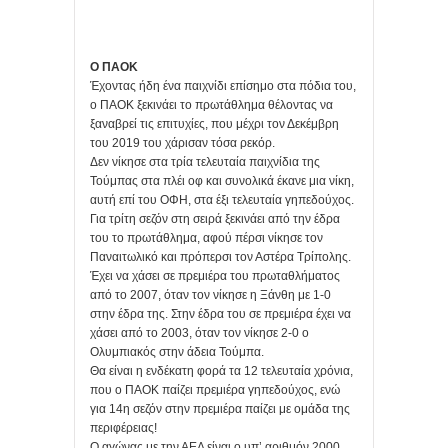
Ο ΠΑΟΚ
Έχοντας ήδη ένα παιχνίδι επίσημο στα πόδια του,
ο ΠΑΟΚ ξεκινάει το πρωτάθλημα θέλοντας να
ξαναβρεί τις επιτυχίες, που μέχρι τον Δεκέμβρη
του 2019 του χάρισαν τόσα ρεκόρ.
Δεν νίκησε στα τρία τελευταία παιχνίδια της
Τούμπας στα πλέι οφ και συνολικά έκανε μια νίκη,
αυτή επί του ΟΦΗ, στα έξι τελευταία γηπεδούχος.
Για τρίτη σεζόν στη σειρά ξεκινάει από την έδρα
του το πρωτάθλημα, αφού πέρσι νίκησε τον
Παναιτωλικό και πρόπερσι τον Αστέρα Τρίπολης.
Έχει να χάσει σε πρεμιέρα του πρωταθλήματος
από το 2007, όταν τον νίκησε η Ξάνθη με 1-0
στην έδρα της. Στην έδρα του σε πρεμιέρα έχει να
χάσει από το 2003, όταν τον νίκησε 2-0 ο
Ολυμπιακός στην άδεια Τούμπα.
Θα είναι η ενδέκατη φορά τα 12 τελευταία χρόνια,
που ο ΠΑΟΚ παίζει πρεμιέρα γηπεδούχος, ενώ
για 14η σεζόν στην πρεμιέρα παίζει με ομάδα της
περιφέρειας!
Ο αγώνας με την ΑΕΛ είναι ο υπ’ αριθμόν 2000