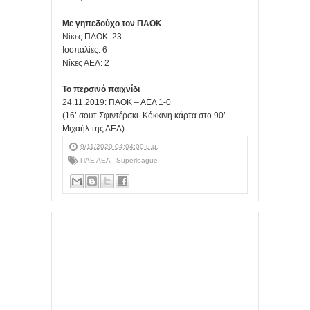
Με γηπεδούχο τον ΠΑΟΚ
Νίκες ΠΑΟΚ: 23
Ισοπαλίες: 6
Νίκες ΑΕΛ: 2
Το περσινό παιχνίδι
24.11.2019: ΠΑΟΚ – ΑΕΛ 1-0
(16’ σουτ Σφιντέρσκι. Κόκκινη κάρτα στο 90’
Μιχαήλ της ΑΕΛ)
9/11/2020 04:04:00 μ.μ.
ΠΑΕ ΑΕΛ
,
Superleague