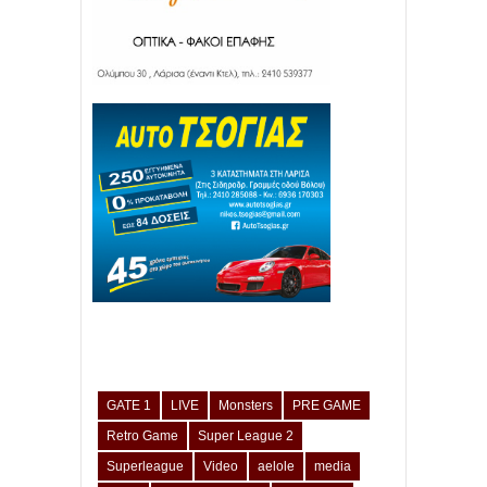
GATE 1
LIVE
Monsters
PRE GAME
Retro Game
Super League 2
Superleague
Video
aelole
media