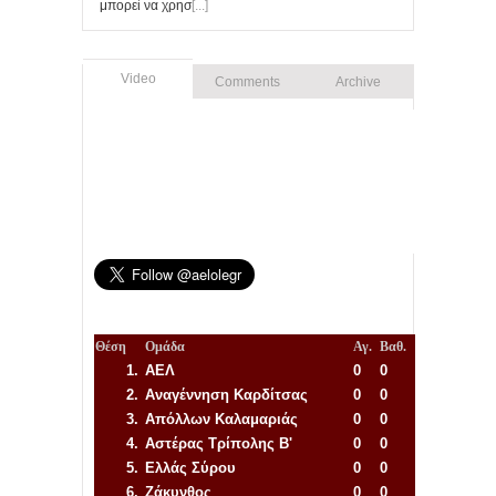
μπορεί να χρησ
[...]
Video
Comments
Archive
Θέση
Ομάδα
Αγ.
Βαθ.
1.
ΑΕΛ
0
0
2.
Αναγέννηση
Καρδίτσας
0
0
3.
Απόλλων Καλαμαριάς
0
0
4.
Αστέρας Τρίπολης Β'
0
0
5.
Ελλάς Σύρου
0
0
6.
Ζάκυνθος
0
0