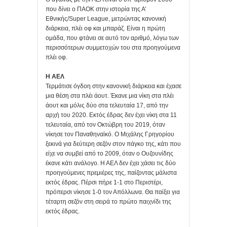
που δίνει ο ΠΑΟΚ στην ιστορία της Α’
Εθνικής/Super League, μετρώντας κανονική
διάρκεια, πλέι οφ και μπαράζ. Είναι η πρώτη
ομάδα, που φτάνει σε αυτό τον αριθμό, λόγω των
περισσότερων συμμετοχών του στα προηγούμενα
πλέι οφ.
Η ΑΕΛ
Τερμάτισε όγδοη στην κανονική διάρκεια και έχασε
μια θέση στα πλέι άουτ. Έκανε μια νίκη στα πλέι
άουτ και μόλις δύο στα τελευταία 17, από την
αρχή του 2020. Εκτός έδρας δεν έχει νίκη στα 11
τελευταία, από τον Οκτώβρη του 2019, όταν
νίκησε τον Παναθηναϊκό. Ο Μιχάλης Γρηγορίου
ξεκινά για δεύτερη σεζόν στον πάγκο της, κάτι που
είχε να συμβεί από το 2009, όταν ο Ουζουνίδης
έκανε κάτι ανάλογο. Η ΑΕΛ δεν έχει χάσει τις δύο
προηγούμενες πρεμιέρες της, παίζοντας μάλιστα
εκτός έδρας. Πέρσι πήρε 1-1 στο Περιστέρι,
πρόπερσι νίκησε 1-0 τον Απόλλωνα. Θα παίξει για
τέταρτη σεζόν στη σειρά το πρώτο παιχνίδι της
εκτός έδρας.