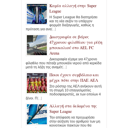
Καμία αλλαγή στην Super
League
Η Super League θα διατηρήσει
και τη νέα σεζόν το υπάρχον
φορμάτ διεξαγωγής, καθώς η
πρόταση για ανα
[...]
Δικογραφία σε βάρος
47χρονου φιλάθλου για ρίψη
μπουκαλιού στο AEL FC
Arena
Δικογραφία είχαμε για 47χρονο
φίλαθλο που πέταξε μπουκάλι νερού από κερκίδα
μετά τη λήξη της αναμέτ
[...]
Ποιοι έχουν συμβόλαιο και
μέχρι πότε στην ΠΑΕ ΑΕΛ
Στο ρόστερ της ΑΕΛ ανήκουν αυτή
τη στιγμή 10 επαγγελματίες
ποδοσφαιριστές, εκ των οποίων 4
ξένοι. Π
[...]
Αλλαγή στα δεδομένα της
Super League
Την απόφαση να προχωρήσει
στην αύξηση του αριθμού των μη
κοινοτικών παικτών που θα