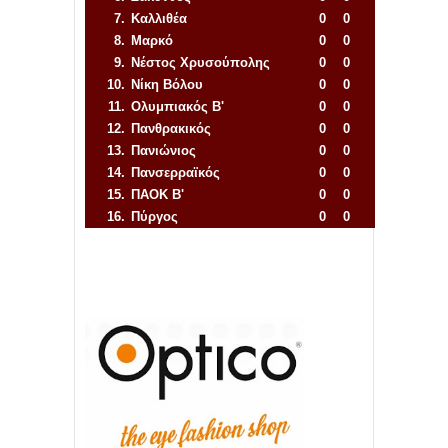
7.
Καλλιθέα
0
0
8.
Μαρκό
0
0
9.
Νέστος Χρυσούπολης
0
0
10.
Νίκη Βόλου
0
0
11.
Ολυμπιακός Β'
0
0
12.
Πανθρακικός
0
0
13.
Πανιώνιος
0
0
14.
Πανσερραϊκός
0
0
15.
ΠΑΟΚ Β'
0
0
16.
Πύργος
0
0
Απόλλων Πόντου
22
11