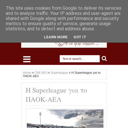
This site uses cookies from Google to deliver its services
and to analyze traffic. Your IP address and user-agent are
shared with Google along with performance and security
metrics to ensure quality of service, generate usage
statistics, and to detect and address abuse.
LEARN MORE
GOT IT
Home
»
ΠΑΕ ΑΕΛ
»
Superleague
»
Η Superleague για το
ΠΑΟΚ-ΑΕΛ
Η Superleague για το
ΠΑΟΚ-ΑΕΛ