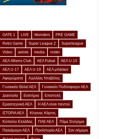
GATE 1
LIVE
Monsters
PRE GAME
Retro Game
Super League 2
Superleague
Video
aelole
media
roster
ΑΕΛ Athens Club
ΑΕΛ Futsal
ΑΕΛ U-15
ΑΕΛ U-17
ΑΕΛ U-19
ΑΕΛ μπάσκετ
Αφιερώματα
Αχιλλέας Νταβέλης
Γυναικείο Βόλεϊ ΑΕΛ
Γυναικείο Ποδόσφαιρο ΑΕΛ
Διαιτησία
Εισιτήρια
Επιστολή
Ερασιτεχνική ΑΕΛ
Η ΑΕΛ είναι παντού
ΙΣΤΟΡΙΑ ΑΕΛ
Κίτρινες Κάρτες
Κύπελλο Ελλάδας
ΠΑΕ ΑΕΛ
Πάμε Στοίχημα
Παλαίμαχοι ΑΕΛ
Προϊστορία ΑΕΛ
Σαν σήμερα