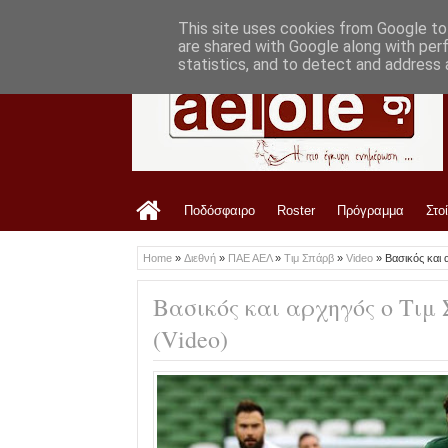
LATEST
09:35 AM
Οι αθλητικές τηλεοπτικές μεταδόσεις γι
This site uses cookies from Google to 
are shared with Google along with per
statistics, and to detect and address 
Ποδόσφαιρο
Roster
Πρόγραμμα
Στο
Home
»
Διεθνή
»
ΠΑΕ ΑΕΛ
»
Τιμ Σπάρβ
»
Video
»
Βασικός και 
Βασικός και αρχηγός ο Τιμ 
(Video)