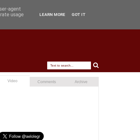
user-agent
erate usage
LEARN MORE
GOT IT
Video
Comments
Archive