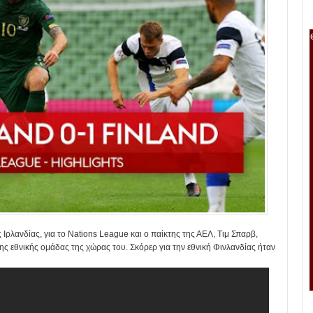
 Ιρλανδίας, για το Nations League και ο παίκτης της ΑΕΛ, Τιμ Σπαρβ,
ης εθνικής ομάδας της χώρας του. Σκόρερ για την εθνική Φινλανδίας ήταν