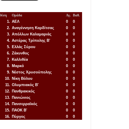
Θέση
Ομάδα
Αγ.
Βαθ.
1.
ΑΕΛ
0
0
2.
Αναγέννηση
Καρδίτσας
0
0
3.
Απόλλων Καλαμαριάς
0
0
4.
Αστέρας Τρίπολης Β'
0
0
5.
Ελλάς Σύρου
0
0
6.
Ζάκυνθος
0
0
7.
Καλλιθέα
0
0
8.
Μαρκό
0
0
9.
Νέστος Χρυσούπολης
0
0
10.
Νίκη Βόλου
0
0
11.
Ολυμπιακός Β'
0
0
12.
Πανθρακικός
0
0
13.
Πανιώνιος
0
0
14.
Πανσερραϊκός
0
0
15.
ΠΑΟΚ Β'
0
0
16.
Πύργος
0
0
Απόλλων Πόντου
22