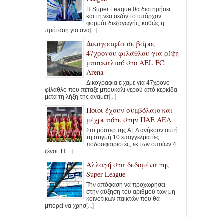
Η Super League θα διατηρήσει
και τη νέα σεζόν το υπάρχον
φορμάτ διεξαγωγής, καθώς η
πρόταση για ανα
[...]
Δικογραφία σε βάρος
47χρονου φιλάθλου για ρίψη
μπουκαλιού στο AEL FC
Arena
Δικογραφία είχαμε για 47χρονο
φίλαθλο που πέταξε μπουκάλι νερού από κερκίδα
μετά τη λήξη της αναμέτ
[...]
Ποιοι έχουν συμβόλαιο και
μέχρι πότε στην ΠΑΕ ΑΕΛ
Στο ρόστερ της ΑΕΛ ανήκουν αυτή
τη στιγμή 10 επαγγελματίες
ποδοσφαιριστές, εκ των οποίων 4
ξένοι. Π
[...]
Αλλαγή στα δεδομένα της
Super League
Την απόφαση να προχωρήσει
στην αύξηση του αριθμού των μη
κοινοτικών παικτών που θα
μπορεί να χρησ
[...]