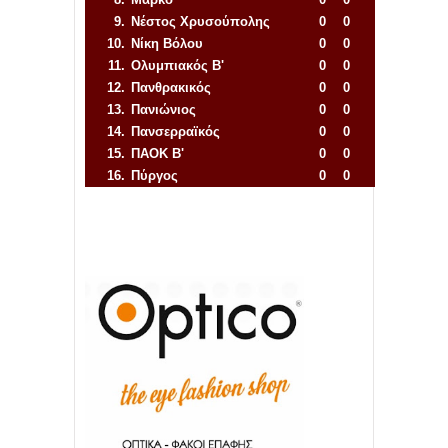
9.
Νέστος Χρυσούπολης
0
0
10.
Νίκη Βόλου
0
0
11.
Ολυμπιακός Β'
0
0
12.
Πανθρακικός
0
0
13.
Πανιώνιος
0
0
14.
Πανσερραϊκός
0
0
15.
ΠΑΟΚ Β'
0
0
16.
Πύργος
0
0
Απόλλων Πόντου
22
11