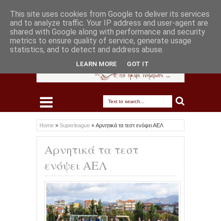
This site uses cookies from Google to deliver its services
and to analyze traffic. Your IP address and user-agent are
shared with Google along with performance and security
metrics to ensure quality of service, generate usage
statistics, and to detect and address abuse.
LEARN MORE
GOT IT
Home
»
Superleague
»
Αρνητικά τα τεστ ενόψει ΑΕΛ
Αρνητικά τα τεστ
ενόψει ΑΕΛ