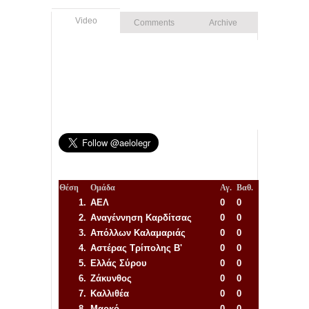
Video
Comments
Archive
Θέση
Ομάδα
Αγ.
Βαθ.
1.
ΑΕΛ
0
0
2.
Αναγέννηση
Καρδίτσας
0
0
3.
Απόλλων Καλαμαριάς
0
0
4.
Αστέρας Τρίπολης Β'
0
0
5.
Ελλάς Σύρου
0
0
6.
Ζάκυνθος
0
0
7.
Καλλιθέα
0
0
8.
Μαρκό
0
0