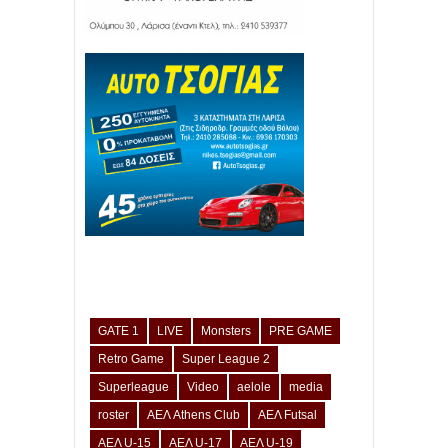
GATE 1
LIVE
Monsters
PRE GAME
Retro Game
Super League 2
Superleague
Video
aelole
media
roster
ΑΕΛ Athens Club
ΑΕΛ Futsal
ΑΕΛ U-15
ΑΕΛ U-17
ΑΕΛ U-19