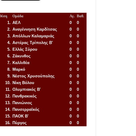
Θέση
Ομάδα
Αγ.
Βαθ.
1.
ΑΕΛ
0
0
2.
Αναγέννηση
Καρδίτσας
0
0
3.
Απόλλων Καλαμαριάς
0
0
4.
Αστέρας Τρίπολης Β'
0
0
5.
Ελλάς Σύρου
0
0
6.
Ζάκυνθος
0
0
7.
Καλλιθέα
0
0
8.
Μαρκό
0
0
9.
Νέστος Χρυσούπολης
0
0
10.
Νίκη Βόλου
0
0
11.
Ολυμπιακός Β'
0
0
12.
Πανθρακικός
0
0
13.
Πανιώνιος
0
0
14.
Πανσερραϊκός
0
0
15.
ΠΑΟΚ Β'
0
0
16.
Πύργος
0
0
Απόλλων Πόντου
22