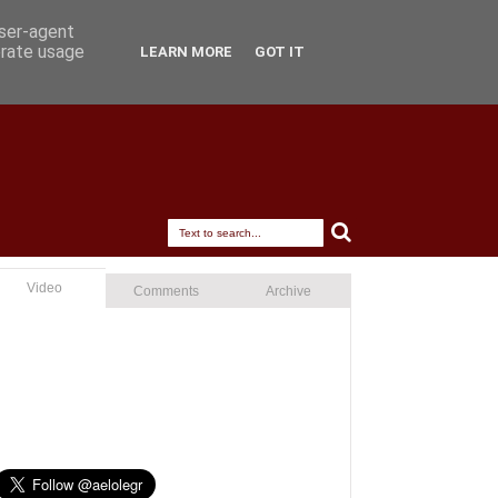
user-agent
erate usage
LEARN MORE
GOT IT
Video
Comments
Archive