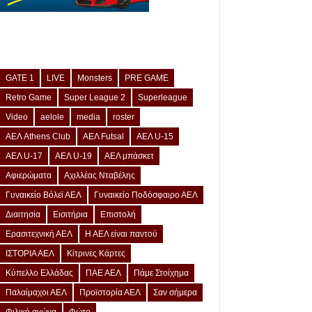
GATE 1
LIVE
Monsters
PRE GAME
Retro Game
Super League 2
Superleague
Video
aelole
media
roster
ΑΕΛ Athens Club
ΑΕΛ Futsal
ΑΕΛ U-15
ΑΕΛ U-17
ΑΕΛ U-19
ΑΕΛ μπάσκετ
Αφιερώματα
Αχιλλέας Νταβέλης
Γυναικείο Βόλεϊ ΑΕΛ
Γυναικείο Ποδόσφαιρο ΑΕΛ
Διαιτησία
Εισιτήρια
Επιστολή
Ερασιτεχνική ΑΕΛ
Η ΑΕΛ είναι παντού
ΙΣΤΟΡΙΑ ΑΕΛ
Κίτρινες Κάρτες
Κύπελλο Ελλάδας
ΠΑΕ ΑΕΛ
Πάμε Στοίχημα
Παλαίμαχοι ΑΕΛ
Προϊστορία ΑΕΛ
Σαν σήμερα