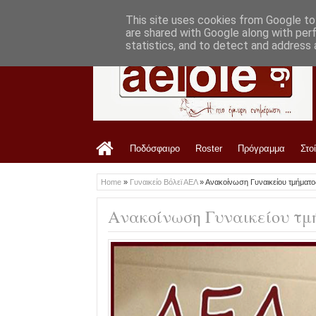
LATEST
2:14 PM
ΑΕΛ: Ανανέωση με τη Δήμητρα Μάντη
This site uses cookies from Google to 
are shared with Google along with per
statistics, and to detect and address 
Ποδόσφαιρο
Roster
Πρόγραμμα
Στο
Home
»
Γυναικείο Βόλεϊ ΑΕΛ
»
Ανακοίνωση Γυναικείου τμήματο
Ανακοίνωση Γυναικείου τμ