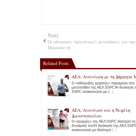
Next
Οι αθλητικές τηλεοπτικές μεταδόσεις για την
Παρασκευή
Related Posts
ΑΕΛ: Ανανέωση με τη Δήμητρα 
Ο «αθόρυβος εργάτης» παραμένει στα
μετόπισθεν της ΑΕΛ SSPC!Η διοίκηση 
SSPC ανακοινώνει με ι
[...]
ΑΕΛ: Ανανέωσε και η Νεφέλη
Δικαστοπούλου
Ο «κορμός» της ΑΕΛ SSPC διατηρεί τη
δυναμική του!​Η διοίκηση της ΑΕΛ SSP
ανακοινώνει με ιδιαίτερη
[...]