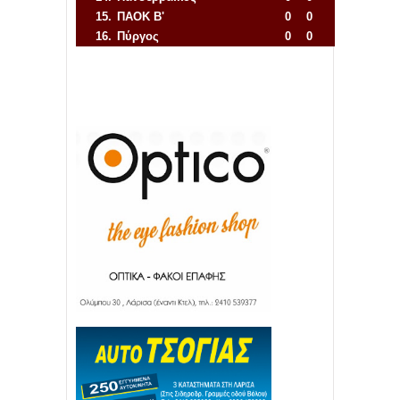
15.
ΠΑΟΚ Β'
0
0
16.
Πύργος
0
0
Απόλλων Πόντου
22
11