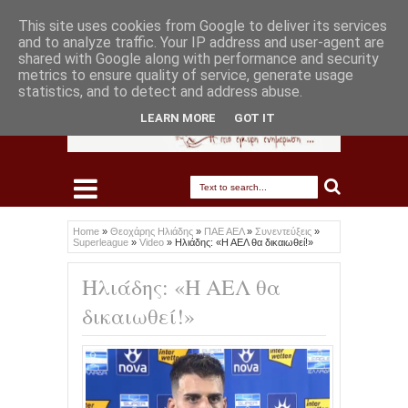
This site uses cookies from Google to deliver its services
and to analyze traffic. Your IP address and user-agent are
shared with Google along with performance and security
metrics to ensure quality of service, generate usage
statistics, and to detect and address abuse.
LEARN MORE
GOT IT
Home
»
Θεοχάρης Ηλιάδης
»
ΠΑΕ ΑΕΛ
»
Συνεντεύξεις
»
Superleague
»
Video
»
Ηλιάδης: «Η ΑΕΛ θα δικαιωθεί!»
Ηλιάδης: «Η ΑΕΛ θα
δικαιωθεί!»