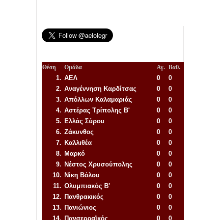
Θέση
Ομάδα
Αγ.
Βαθ.
1.
ΑΕΛ
0
0
2.
Αναγέννηση
Καρδίτσας
0
0
3.
Απόλλων Καλαμαριάς
0
0
4.
Αστέρας Τρίπολης Β'
0
0
5.
Ελλάς Σύρου
0
0
6.
Ζάκυνθος
0
0
7.
Καλλιθέα
0
0
8.
Μαρκό
0
0
9.
Νέστος Χρυσούπολης
0
0
10.
Νίκη Βόλου
0
0
11.
Ολυμπιακός Β'
0
0
12.
Πανθρακικός
0
0
13.
Πανιώνιος
0
0
14.
Πανσερραϊκός
0
0