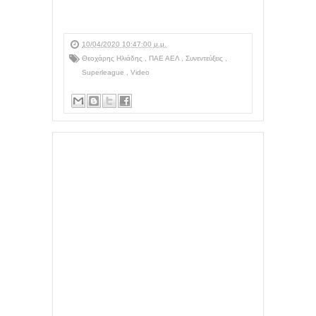
10/04/2020 10:47:00 μ.μ.
Θεοχάρης Ηλιάδης
,
ΠΑΕ ΑΕΛ
,
Συνεντεύξεις
,
Superleague
,
Video