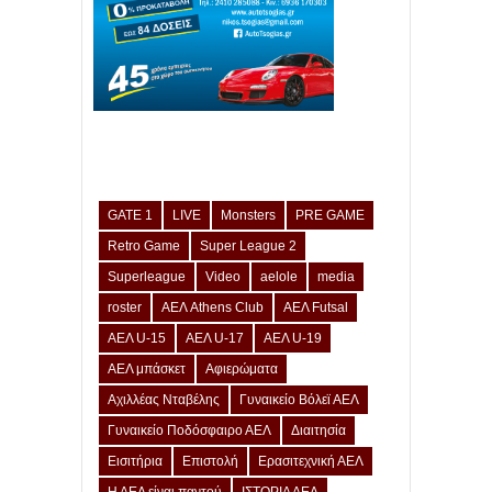
GATE 1
LIVE
Monsters
PRE GAME
Retro Game
Super League 2
Superleague
Video
aelole
media
roster
ΑΕΛ Athens Club
ΑΕΛ Futsal
ΑΕΛ U-15
ΑΕΛ U-17
ΑΕΛ U-19
ΑΕΛ μπάσκετ
Αφιερώματα
Αχιλλέας Νταβέλης
Γυναικείο Βόλεϊ ΑΕΛ
Γυναικείο Ποδόσφαιρο ΑΕΛ
Διαιτησία
Εισιτήρια
Επιστολή
Ερασιτεχνική ΑΕΛ
Η ΑΕΛ είναι παντού
ΙΣΤΟΡΙΑ ΑΕΛ