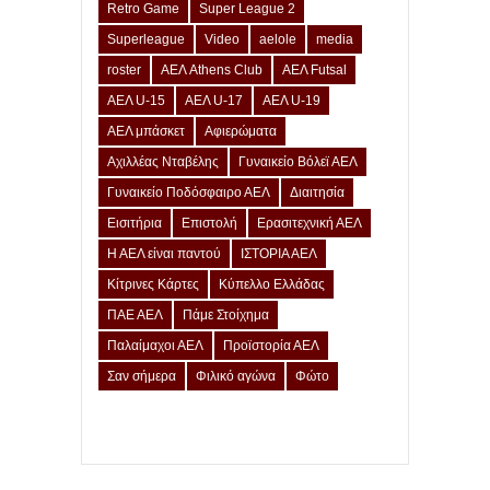
Retro Game
Super League 2
Superleague
Video
aelole
media
roster
ΑΕΛ Athens Club
ΑΕΛ Futsal
ΑΕΛ U-15
ΑΕΛ U-17
ΑΕΛ U-19
ΑΕΛ μπάσκετ
Αφιερώματα
Αχιλλέας Νταβέλης
Γυναικείο Βόλεϊ ΑΕΛ
Γυναικείο Ποδόσφαιρο ΑΕΛ
Διαιτησία
Εισιτήρια
Επιστολή
Ερασιτεχνική ΑΕΛ
Η ΑΕΛ είναι παντού
ΙΣΤΟΡΙΑ ΑΕΛ
Κίτρινες Κάρτες
Κύπελλο Ελλάδας
ΠΑΕ ΑΕΛ
Πάμε Στοίχημα
Παλαίμαχοι ΑΕΛ
Προϊστορία ΑΕΛ
Σαν σήμερα
Φιλικό αγώνα
Φώτο