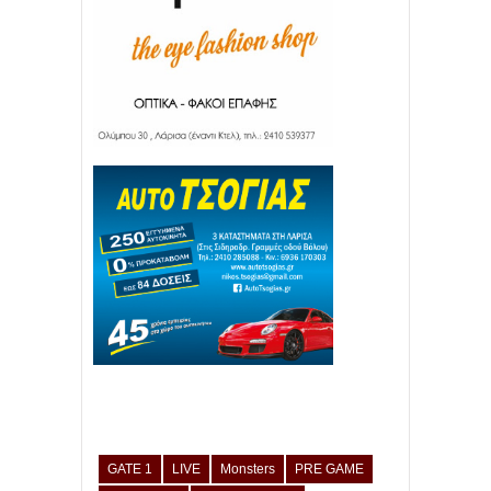
GATE 1
LIVE
Monsters
PRE GAME