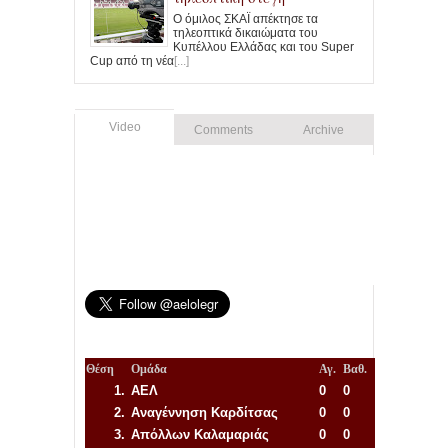
Ο όμιλος ΣΚΑΪ απέκτησε τα
τηλεοπτικά δικαιώματα του
Κυπέλλου Ελλάδας και του Super
Cup από τη νέα
[...]
Video
Comments
Archive
Θέση
Ομάδα
Αγ.
Βαθ.
1.
ΑΕΛ
0
0
2.
Αναγέννηση
Καρδίτσας
0
0
3.
Απόλλων Καλαμαριάς
0
0