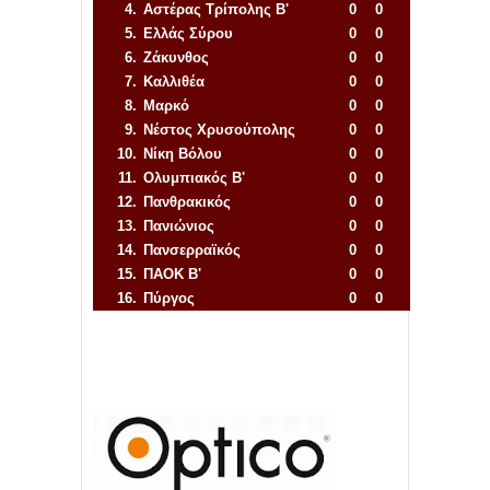
4.
Αστέρας Τρίπολης Β'
0
0
5.
Ελλάς Σύρου
0
0
6.
Ζάκυνθος
0
0
7.
Καλλιθέα
0
0
8.
Μαρκό
0
0
9.
Νέστος Χρυσούπολης
0
0
10.
Νίκη Βόλου
0
0
11.
Ολυμπιακός Β'
0
0
12.
Πανθρακικός
0
0
13.
Πανιώνιος
0
0
14.
Πανσερραϊκός
0
0
15.
ΠΑΟΚ Β'
0
0
16.
Πύργος
0
0
Απόλλων Πόντου
22
11