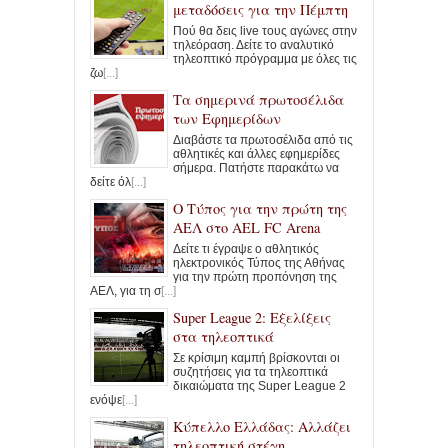
μεταδόσεις για την Πέμπτη
Πού θα δεις live τους αγώνες στην
τηλεόραση. Δείτε το αναλυτικό
τηλεοπτικό πρόγραμμα με όλες τις
ζω
[...]
Τα σημερινά πρωτοσέλιδα
των Εφημερίδων
Διαβάστε τα πρωτοσέλιδα από τις
αθλητικές και άλλες εφημερίδες
σήμερα. Πατήστε παρακάτω να
δείτε όλ
[...]
Ο Τύπος για την πρώτη της
ΑΕΛ στο AEL FC Arena
Δείτε τι έγραψε ο αθλητικός
ηλεκτρονικός Τύπος της Αθήνας
για την πρώτη προπόνηση της
ΑΕΛ, για τη σ
[...]
Super League 2: Εξελίξεις
στα τηλεοπτικά
Σε κρίσιμη καμπή βρίσκονται οι
συζητήσεις για τα τηλεοπτικά
δικαιώματα της Super League 2
ενόψε
[...]
Κύπελλο Ελλάδας: Αλλάζει
τηλεοπτική στέγη