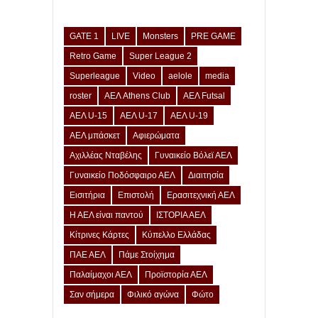
GATE 1
LIVE
Monsters
PRE GAME
Retro Game
Super League 2
Superleague
Video
aelole
media
roster
ΑΕΛ Athens Club
ΑΕΛ Futsal
ΑΕΛ U-15
ΑΕΛ U-17
ΑΕΛ U-19
ΑΕΛ μπάσκετ
Αφιερώματα
Αχιλλέας Νταβέλης
Γυναικείο Βόλεϊ ΑΕΛ
Γυναικείο Ποδόσφαιρο ΑΕΛ
Διαιτησία
Εισιτήρια
Επιστολή
Ερασιτεχνική ΑΕΛ
Η ΑΕΛ είναι παντού
ΙΣΤΟΡΙΑ ΑΕΛ
Κίτρινες Κάρτες
Κύπελλο Ελλάδας
ΠΑΕ ΑΕΛ
Πάμε Στοίχημα
Παλαίμαχοι ΑΕΛ
Προϊστορία ΑΕΛ
Σαν σήμερα
Φιλικό αγώνα
Φώτο