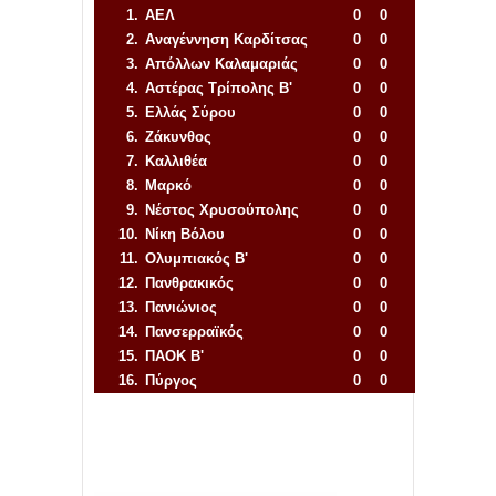
1.
ΑΕΛ
0
0
2.
Αναγέννηση
Καρδίτσας
0
0
3.
Απόλλων Καλαμαριάς
0
0
4.
Αστέρας Τρίπολης Β'
0
0
5.
Ελλάς Σύρου
0
0
6.
Ζάκυνθος
0
0
7.
Καλλιθέα
0
0
8.
Μαρκό
0
0
9.
Νέστος Χρυσούπολης
0
0
10.
Νίκη Βόλου
0
0
11.
Ολυμπιακός Β'
0
0
12.
Πανθρακικός
0
0
13.
Πανιώνιος
0
0
14.
Πανσερραϊκός
0
0
15.
ΠΑΟΚ Β'
0
0
16.
Πύργος
0
0
Απόλλων Πόντου
22
11