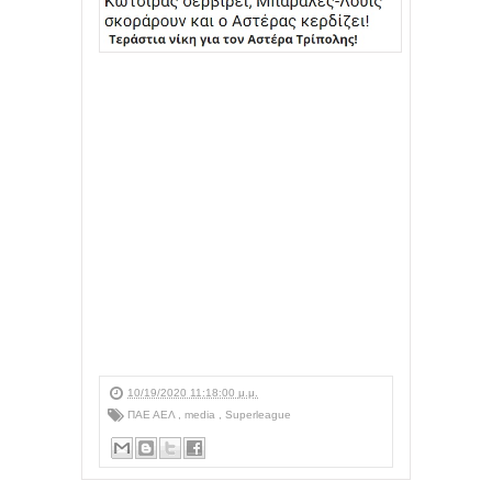
10/19/2020 11:18:00 μ.μ.
ΠΑΕ ΑΕΛ
,
media
,
Superleague