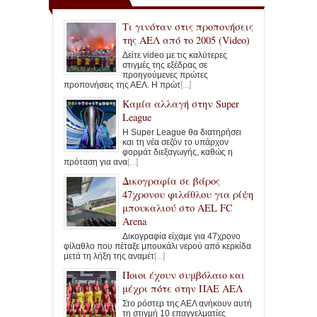
Τι γινόταν στις προπονήσεις
της ΑΕΛ από το 2005 (Video)
Δείτε video με τις καλύτερες
στιγμές της εξέδρας σε
προηγούμενες πρώτες
προπονήσεις της ΑΕΛ. Η πρώτ
[...]
Καμία αλλαγή στην Super
League
Η Super League θα διατηρήσει
και τη νέα σεζόν το υπάρχον
φορμάτ διεξαγωγής, καθώς η
πρόταση για ανα
[...]
Δικογραφία σε βάρος
47χρονου φιλάθλου για ρίψη
μπουκαλιού στο AEL FC
Arena
Δικογραφία είχαμε για 47χρονο
φίλαθλο που πέταξε μπουκάλι νερού από κερκίδα
μετά τη λήξη της αναμέτ
[...]
Ποιοι έχουν συμβόλαιο και
μέχρι πότε στην ΠΑΕ ΑΕΛ
Στο ρόστερ της ΑΕΛ ανήκουν αυτή
τη στιγμή 10 επαγγελματίες