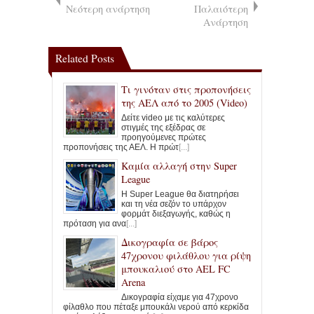
Νεότερη ανάρτηση
Παλαιότερη
Ανάρτηση
Related Posts
Τι γινόταν στις προπονήσεις
της ΑΕΛ από το 2005 (Video)
Δείτε video με τις καλύτερες
στιγμές της εξέδρας σε
προηγούμενες πρώτες
προπονήσεις της ΑΕΛ. Η πρώτ
[...]
Καμία αλλαγή στην Super
League
Η Super League θα διατηρήσει
και τη νέα σεζόν το υπάρχον
φορμάτ διεξαγωγής, καθώς η
πρόταση για ανα
[...]
Δικογραφία σε βάρος
47χρονου φιλάθλου για ρίψη
μπουκαλιού στο AEL FC
Arena
Δικογραφία είχαμε για 47χρονο
φίλαθλο που πέταξε μπουκάλι νερού από κερκίδα