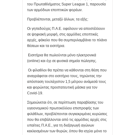
του Πρωταθλήματος Super League 1, παρουσία
των αρμόδιων εποπτικών φορέων.
Προβλέπονται, μεταξύ άλλων, τα εξής:
Οι γηπεδούχες Π.Α.Ε. οφείλουν να αποστέλλουν
σε ψηφιακή μορφή, στις αρμόδιες εποπτικές
αρχές, φάκελο που θα συμπεριλαμβάνει το πλάνο
θέσεων και τα εισιτήρια.
Εισιτήρια θα πωλούνται μόνο ηλεκτρονικά
(online) και όχι σε φυσικά σημεία πώλησης.
Οι φίλαθλοι θα πρέπει να κάθονται στη θέση που
αναγράφεται στο εισιτήριο τους, τηρώντας την
απόσταση τουλάχιστον 1,5 μέτρου ανάμεσά τους
και φορώντας προστατευτική μάσκα για τον
Covid-19.
Σημειώνεται ότι, σε περίπτωση παραβίασης του
υγειονομικού πρωτοκόλλου επιστροφής των
φιλάθλων, προβλέπονται συγκεκριμένες κυρώσεις
που θα επιβάλλονται από τις αρμόδιες αρχές στις
υπαίτιες Π.Α.Ε., για τη διεξαγωγή αγώνων
κεκλεισμένων των θυρών, όπου θα ισχύει μόνο το