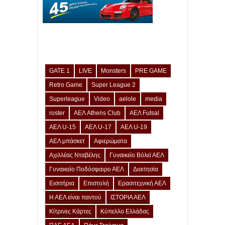
GATE 1
LIVE
Monsters
PRE GAME
Retro Game
Super League 2
Superleague
Video
aelole
media
roster
ΑΕΛ Athens Club
ΑΕΛ Futsal
ΑΕΛ U-15
ΑΕΛ U-17
ΑΕΛ U-19
ΑΕΛ μπάσκετ
Αφιερώματα
Αχιλλέας Νταβέλης
Γυναικείο Βόλεϊ ΑΕΛ
Γυναικείο Ποδόσφαιρο ΑΕΛ
Διαιτησία
Εισιτήρια
Επιστολή
Ερασιτεχνική ΑΕΛ
Η ΑΕΛ είναι παντού
ΙΣΤΟΡΙΑ ΑΕΛ
Κίτρινες Κάρτες
Κύπελλο Ελλάδας