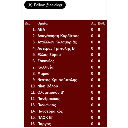
Θέση
Ομάδα
Αγ.
Βαθ.
1.
ΑΕΛ
0
0
2.
Αναγέννηση
Καρδίτσας
0
0
3.
Απόλλων Καλαμαριάς
0
0
4.
Αστέρας Τρίπολης Β'
0
0
5.
Ελλάς Σύρου
0
0
6.
Ζάκυνθος
0
0
7.
Καλλιθέα
0
0
8.
Μαρκό
0
0
9.
Νέστος Χρυσούπολης
0
0
10.
Νίκη Βόλου
0
0
11.
Ολυμπιακός Β'
0
0
12.
Πανθρακικός
0
0
13.
Πανιώνιος
0
0
14.
Πανσερραϊκός
0
0
15.
ΠΑΟΚ Β'
0
0
16.
Πύργος
0
0