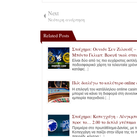
Next
Νεότερη ανάρτηση
Related Posts
Στοίχημα: Ουνιόν Σεν Ζιλουάζ –
Μπόντο Γκλιμτ: Βροχή γκολ στη
Οστάνδη
Είναι δύο από τις πιο ευχάριστες εκπλή
ποδοσφαιρικό χάρτη τα τελευταία χρόν
κατάφε
[...]
Πώς διαλέγω το καλύτερο online c
Η επιλογή του κατάλληλου online casi
μπορεί να κάνει τη διαφορά στη συνολι
εμπειρία παιχνιδιού.
[...]
Στοίχημα: Κοπεγχάγη - Λίνγκμπι
προς το… 2.00 το διπλό χτύπημα
έδρας!
Πρεμιέρα στο πρωτάθλημα Δανίας, με τ
Κοπεγχάγη να παίζει στην έδρα της το
παιχνίδι, κόντρα
[...]