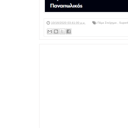
10/16/2020 03:41:00 μ.μ.
Πάμε Στοίχημα
,
Super