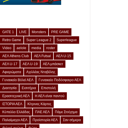
GATE 1
LIVE
Monsters
PRE GAME
Retro Game
Super League 2
Superleague
Video
aelole
media
roster
ΑΕΛ Athens Club
ΑΕΛ Futsal
ΑΕΛ U-15
ΑΕΛ U-17
ΑΕΛ U-19
ΑΕΛ μπάσκετ
Αφιερώματα
Αχιλλέας Νταβέλης
Γυναικείο Βόλεϊ ΑΕΛ
Γυναικείο Ποδόσφαιρο ΑΕΛ
Διαιτησία
Εισιτήρια
Επιστολή
Ερασιτεχνική ΑΕΛ
Η ΑΕΛ είναι παντού
ΙΣΤΟΡΙΑ ΑΕΛ
Κίτρινες Κάρτες
Κύπελλο Ελλάδας
ΠΑΕ ΑΕΛ
Πάμε Στοίχημα
Παλαίμαχοι ΑΕΛ
Προϊστορία ΑΕΛ
Σαν σήμερα