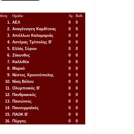
Θέση
Ομάδα
Αγ.
Βαθ.
1.
ΑΕΛ
0
0
2.
Αναγέννηση
Καρδίτσας
0
0
3.
Απόλλων Καλαμαριάς
0
0
4.
Αστέρας Τρίπολης Β'
0
0
5.
Ελλάς Σύρου
0
0
6.
Ζάκυνθος
0
0
7.
Καλλιθέα
0
0
8.
Μαρκό
0
0
9.
Νέστος Χρυσούπολης
0
0
10.
Νίκη Βόλου
0
0
11.
Ολυμπιακός Β'
0
0
12.
Πανθρακικός
0
0
13.
Πανιώνιος
0
0
14.
Πανσερραϊκός
0
0
15.
ΠΑΟΚ Β'
0
0
16.
Πύργος
0
0
Απόλλων Πόντου
22