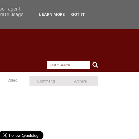
user-agent
erate usage
LEARN MORE
GOT IT
Video
Comments
Archive