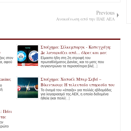
Previous
Ανακοίνωση από την ΠΑΕ ΑΕΛ
Στοίχημα: Σίλκεμποργκ - Κοπεγχάγη:
ν
Δε λογαριάζει από… έδρες και μας
δίνει το 1.70!
ξεις στον
Είμαστε ήδη στη 2η στροφή του
ια, αφού
πρωταθλήματος Δανίας, και το ματς που
συγκεντρώνει τα περισσότερα βλέ
[...]
asino;
Στοίχημα: Χαποέλ Μπερ Σεβά –
Βίκινγκουρ: Η τελευταία υπηρεσία του
no
κή
Κάνγκουα
Το όνομά του «έπαιξε» για πολλές εβδομάδες
για λογαριασμό της ΑΕΚ, η οποία δεδομένα
ήθελε (και πολύ
[...]
: Πάει
 της
ην
 πρώτο