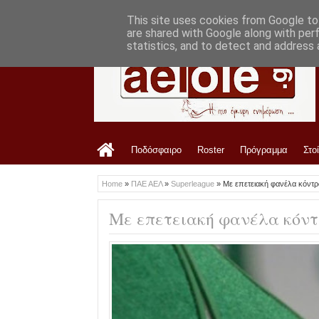
LATEST
8:20 PM
Έβαλε γενική είσοδο ο ΑΟ Τρίκαλα με τ
This site uses cookies from Google to 
are shared with Google along with per
statistics, and to detect and address 
Ποδόσφαιρο
Roster
Πρόγραμμα
Στο
Home
»
ΠΑΕ ΑΕΛ
»
Superleague
»
Με επετειακή φανέλα κόντρ
Με επετειακή φανέλα κόν