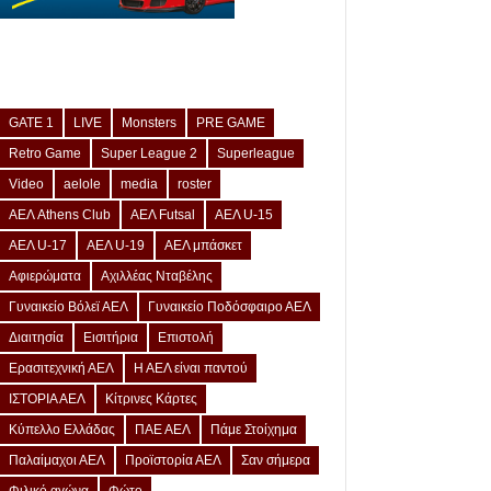
GATE 1
LIVE
Monsters
PRE GAME
Retro Game
Super League 2
Superleague
Video
aelole
media
roster
ΑΕΛ Athens Club
ΑΕΛ Futsal
ΑΕΛ U-15
ΑΕΛ U-17
ΑΕΛ U-19
ΑΕΛ μπάσκετ
Αφιερώματα
Αχιλλέας Νταβέλης
Γυναικείο Βόλεϊ ΑΕΛ
Γυναικείο Ποδόσφαιρο ΑΕΛ
Διαιτησία
Εισιτήρια
Επιστολή
Ερασιτεχνική ΑΕΛ
Η ΑΕΛ είναι παντού
ΙΣΤΟΡΙΑ ΑΕΛ
Κίτρινες Κάρτες
Κύπελλο Ελλάδας
ΠΑΕ ΑΕΛ
Πάμε Στοίχημα
Παλαίμαχοι ΑΕΛ
Προϊστορία ΑΕΛ
Σαν σήμερα