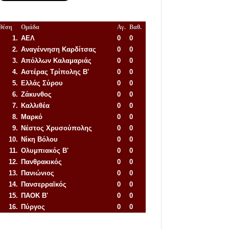
Θέση
Ομάδα
Αγ.
Βαθ.
1.
ΑΕΛ
0
0
2.
Αναγέννηση
Καρδίτσας
0
0
3.
Απόλλων Καλαμαριάς
0
0
4.
Αστέρας Τρίπολης Β'
0
0
5.
Ελλάς Σύρου
0
0
6.
Ζάκυνθος
0
0
7.
Καλλιθέα
0
0
8.
Μαρκό
0
0
9.
Νέστος Χρυσούπολης
0
0
10.
Νίκη Βόλου
0
0
11.
Ολυμπιακός Β'
0
0
12.
Πανθρακικός
0
0
13.
Πανιώνιος
0
0
14.
Πανσερραϊκός
0
0
15.
ΠΑΟΚ Β'
0
0
16.
Πύργος
0
0
Απόλλων Πόντου
22