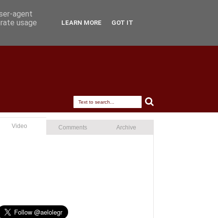
user-agent
erate usage
LEARN MORE
GOT IT
Video
Comments
Archive