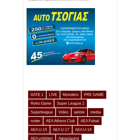
GATE 1
LIVE
Monsters
PRE GAME
Retro Game
Super League 2
Superleague
Video
aelole
media
roster
ΑΕΛ Athens Club
ΑΕΛ Futsal
ΑΕΛ U-15
ΑΕΛ U-17
ΑΕΛ U-19
ΑΕΛ μπάσκετ
Αφιερώματα