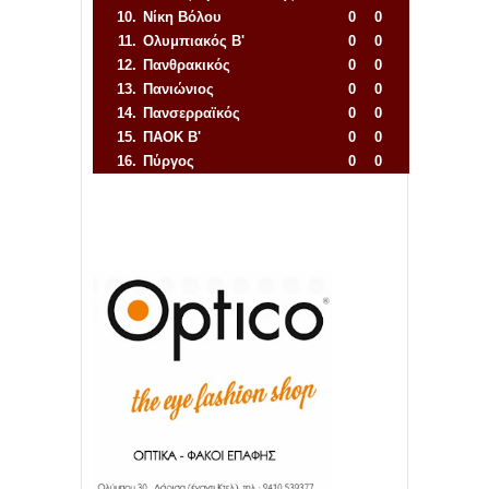
10.
Νίκη Βόλου
0
0
11.
Ολυμπιακός Β'
0
0
12.
Πανθρακικός
0
0
13.
Πανιώνιος
0
0
14.
Πανσερραϊκός
0
0
15.
ΠΑΟΚ Β'
0
0
16.
Πύργος
0
0
Απόλλων Πόντου
22
11