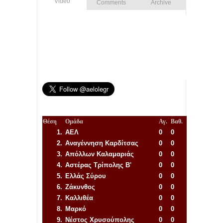
Video
Comments
Archive
Θέση
Ομάδα
Αγ.
Βαθ.
1.
ΑΕΛ
0
0
2.
Αναγέννηση
Καρδίτσας
0
0
3.
Απόλλων Καλαμαριάς
0
0
4.
Αστέρας Τρίπολης Β'
0
0
5.
Ελλάς Σύρου
0
0
6.
Ζάκυνθος
0
0
7.
Καλλιθέα
0
0
8.
Μαρκό
0
0
9.
Νέστος Χρυσούπολης
0
0