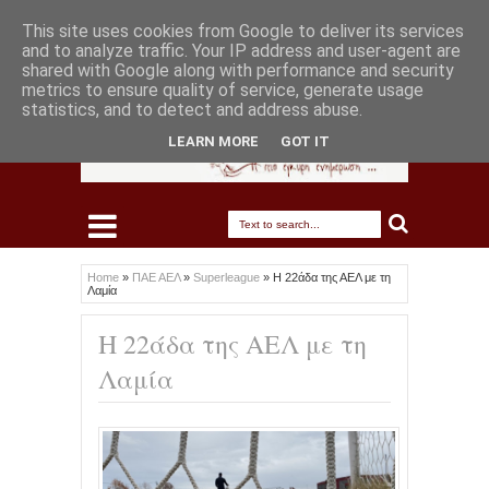
This site uses cookies from Google to deliver its services
and to analyze traffic. Your IP address and user-agent are
shared with Google along with performance and security
metrics to ensure quality of service, generate usage
statistics, and to detect and address abuse.
LEARN MORE
GOT IT
Home
»
ΠΑΕ ΑΕΛ
»
Superleague
»
Η 22άδα της ΑΕΛ με τη
Λαμία
Η 22άδα της ΑΕΛ με τη
Λαμία