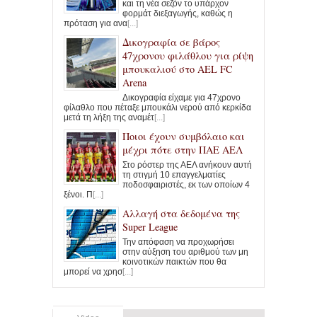
και τη νέα σεζόν το υπάρχον
φορμάτ διεξαγωγής, καθώς η
πρόταση για ανα
[...]
Δικογραφία σε βάρος
47χρονου φιλάθλου για ρίψη
μπουκαλιού στο AEL FC
Arena
Δικογραφία είχαμε για 47χρονο
φίλαθλο που πέταξε μπουκάλι νερού από κερκίδα
μετά τη λήξη της αναμέτ
[...]
Ποιοι έχουν συμβόλαιο και
μέχρι πότε στην ΠΑΕ ΑΕΛ
Στο ρόστερ της ΑΕΛ ανήκουν αυτή
τη στιγμή 10 επαγγελματίες
ποδοσφαιριστές, εκ των οποίων 4
ξένοι. Π
[...]
Αλλαγή στα δεδομένα της
Super League
Την απόφαση να προχωρήσει
στην αύξηση του αριθμού των μη
κοινοτικών παικτών που θα
μπορεί να χρησ
[...]