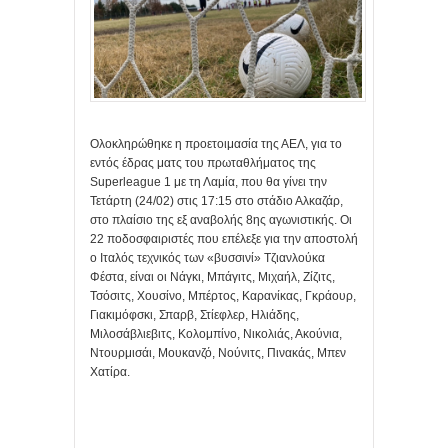
Ολοκληρώθηκε η προετοιμασία της ΑΕΛ, για το
εντός έδρας ματς του πρωταθλήματος της
Superleague 1 με τη Λαμία, που θα γίνει την
Τετάρτη (24/02) στις 17:15 στο στάδιο Αλκαζάρ,
στο πλαίσιο της εξ αναβολής 8ης αγωνιστικής. Οι
22 ποδοσφαιριστές που επέλεξε για την αποστολή
o Ιταλός τεχνικός των «βυσσινί» Τζιανλούκα
Φέστα, είναι οι Νάγκι, Μπάγιτς, Μιχαήλ, Ζίζιτς,
Τσόσιτς, Χουσίνο, Μπέρτος, Καρανίκας, Γκράουρ,
Γιακιμόφσκι, Σπαρβ, Στίεφλερ, Ηλιάδης,
Μιλοσάβλιεβιτς, Κολομπίνο, Νικολιάς, Ακούνια,
Ντουρμισάι, Μουκανζό, Νούνιτς, Πινακάς, Μπεν
Χατίρα.