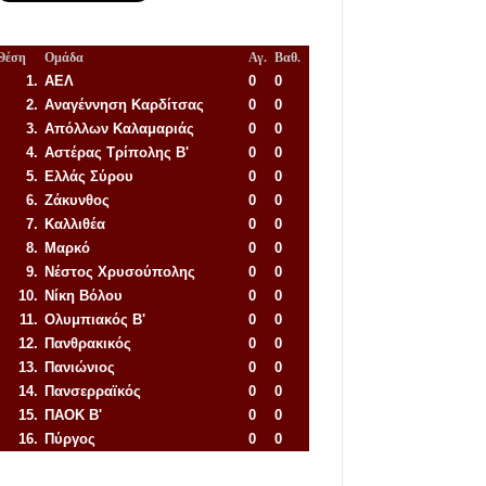
Θέση
Ομάδα
Αγ.
Βαθ.
1.
ΑΕΛ
0
0
2.
Αναγέννηση
Καρδίτσας
0
0
3.
Απόλλων Καλαμαριάς
0
0
4.
Αστέρας Τρίπολης Β'
0
0
5.
Ελλάς Σύρου
0
0
6.
Ζάκυνθος
0
0
7.
Καλλιθέα
0
0
8.
Μαρκό
0
0
9.
Νέστος Χρυσούπολης
0
0
10.
Νίκη Βόλου
0
0
11.
Ολυμπιακός Β'
0
0
12.
Πανθρακικός
0
0
13.
Πανιώνιος
0
0
14.
Πανσερραϊκός
0
0
15.
ΠΑΟΚ Β'
0
0
16.
Πύργος
0
0
Απόλλων Πόντου
22