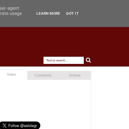
user-agent
erate usage
LEARN MORE
GOT IT
Video
Comments
Archive