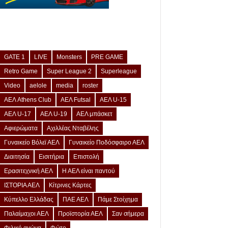
GATE 1
LIVE
Monsters
PRE GAME
Retro Game
Super League 2
Superleague
Video
aelole
media
roster
ΑΕΛ Athens Club
ΑΕΛ Futsal
ΑΕΛ U-15
ΑΕΛ U-17
ΑΕΛ U-19
ΑΕΛ μπάσκετ
Αφιερώματα
Αχιλλέας Νταβέλης
Γυναικείο Βόλεϊ ΑΕΛ
Γυναικείο Ποδόσφαιρο ΑΕΛ
Διαιτησία
Εισιτήρια
Επιστολή
Ερασιτεχνική ΑΕΛ
Η ΑΕΛ είναι παντού
ΙΣΤΟΡΙΑ ΑΕΛ
Κίτρινες Κάρτες
Κύπελλο Ελλάδας
ΠΑΕ ΑΕΛ
Πάμε Στοίχημα
Παλαίμαχοι ΑΕΛ
Προϊστορία ΑΕΛ
Σαν σήμερα