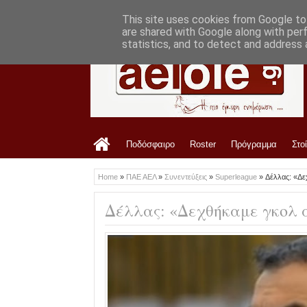
LATEST
9:52 PM
Ανακοίνωση ΑΟ Τρίκαλα για τον αγώνα 
This site uses cookies from Google to 
are shared with Google along with per
statistics, and to detect and address 
Ποδόσφαιρο
Roster
Πρόγραμμα
Στο
Home
»
ΠΑΕ ΑΕΛ
»
Συνεντεύξεις
»
Superleague
»
Δέλλας: «Δε
Δέλλας: «Δεχθήκαμε γκολ 