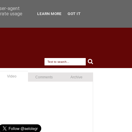
user-agent
erate usage
LEARN MORE
GOT IT
Video
Comments
Archive