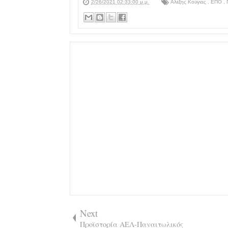
2/26/2021 02:33:00 μ.μ.
Αλέξης Κούγιας
,
ΕΠΟ
,
Next
Προϊστορία ΑΕΛ-Παναιτωλικός