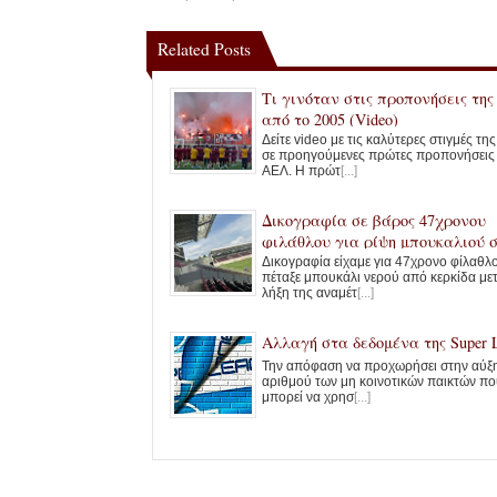
Related Posts
Τι γινόταν στις προπονήσεις τη
από το 2005 (Video)
Δείτε video με τις καλύτερες στιγμές τη
σε προηγούμενες πρώτες προπονήσεις
ΑΕΛ. Η πρώτ
[...]
Δικογραφία σε βάρος 47χρονου
φιλάθλου για ρίψη μπουκαλιού 
AEL FC Arena
Δικογραφία είχαμε για 47χρονο φίλαθλ
πέταξε μπουκάλι νερού από κερκίδα με
λήξη της αναμέτ
[...]
Αλλαγή στα δεδομένα της Super 
Την απόφαση να προχωρήσει στην αύξ
αριθμού των μη κοινοτικών παικτών πο
μπορεί να χρησ
[...]