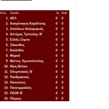
Θέση
Ομάδα
Αγ.
Βαθ.
1.
ΑΕΛ
0
0
2.
Αναγέννηση
Καρδίτσας
0
0
3.
Απόλλων Καλαμαριάς
0
0
4.
Αστέρας Τρίπολης Β'
0
0
5.
Ελλάς Σύρου
0
0
6.
Ζάκυνθος
0
0
7.
Καλλιθέα
0
0
8.
Μαρκό
0
0
9.
Νέστος Χρυσούπολης
0
0
10.
Νίκη Βόλου
0
0
11.
Ολυμπιακός Β'
0
0
12.
Πανθρακικός
0
0
13.
Πανιώνιος
0
0
14.
Πανσερραϊκός
0
0
15.
ΠΑΟΚ Β'
0
0
16.
Πύργος
0
0
Απόλλων Πόντου
22