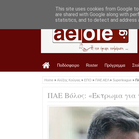
LATEST
11:48 AM
Το ρόστερ της Ζακύνθου
This site uses cookies from Google to 
are shared with Google along with per
statistics, and to detect and address 
Ποδόσφαιρο
Roster
Πρόγραμμα
Στο
Home
»
Αλέξης Κούγιας
»
ΕΠΟ
»
ΠΑΕ ΑΕΛ
»
Superleague
»
ΠΑ
ΠΑΕ Βόλος: «Έκτρωμα για 