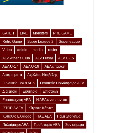
GATE 1
LIVE
Monsters
PRE GAME
Retro Game
Super League 2
Superleague
Video
aelole
media
roster
ΑΕΛ Athens Club
ΑΕΛ Futsal
ΑΕΛ U-15
ΑΕΛ U-17
ΑΕΛ U-19
ΑΕΛ μπάσκετ
Αφιερώματα
Αχιλλέας Νταβέλης
Γυναικείο Βόλεϊ ΑΕΛ
Γυναικείο Ποδόσφαιρο ΑΕΛ
Διαιτησία
Εισιτήρια
Επιστολή
Ερασιτεχνική ΑΕΛ
Η ΑΕΛ είναι παντού
ΙΣΤΟΡΙΑ ΑΕΛ
Κίτρινες Κάρτες
Κύπελλο Ελλάδας
ΠΑΕ ΑΕΛ
Πάμε Στοίχημα
Παλαίμαχοι ΑΕΛ
Προϊστορία ΑΕΛ
Σαν σήμερα