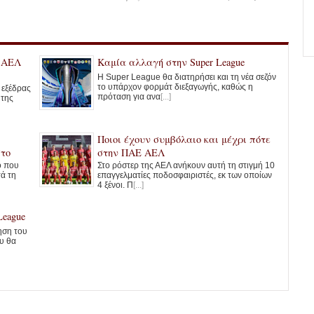
ς ΑΕΛ
Καμία αλλαγή στην Super League
Η Super League θα διατηρήσει και τη νέα σεζόν
το υπάρχον φορμάτ διεξαγωγής, καθώς η
ς εξέδρας
πρόταση για ανα
[...]
 της
Ποιοι έχουν συμβόλαιο και μέχρι πότε
στο
στην ΠΑΕ ΑΕΛ
ο που
Στο ρόστερ της ΑΕΛ ανήκουν αυτή τη στιγμή 10
τά τη
επαγγελματίες ποδοσφαιριστές, εκ των οποίων
4 ξένοι. Π
[...]
League
ηση του
υ θα