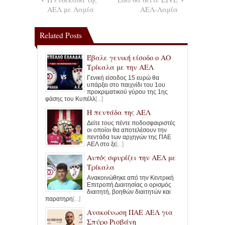
ΑΕΛ με Λαμία
ΑΕΛ-Λαμία
Related Posts
Έβαλε γενική είσοδο ο ΑΟ
Τρίκαλα με την ΑΕΛ
Γενική είσοδος 15 ευρώ θα
υπάρξει στο παιχνίδι του 1ου
προκριματικού γύρου της 1ης
φάσης του Κυπέλλ
[...]
Η πεντάδα της ΑΕΛ
Δείτε τους πέντε ποδοσφαιριστές
οι οποίοι θα αποτελέσουν την
πεντάδα των αρχηγών της ΠΑΕ
ΑΕΛ στο ξε
[...]
Αυτός σφυρίζει την ΑΕΛ με
Τρίκαλα
Ανακοινώθηκε από την Κεντρική
Επιτροπή Διαιτησίας ο ορισμός
διαιτητή, βοηθών διαιτητών και
παρατηρη
[...]
Ανακοίνωση ΠΑΕ ΑΕΛ για
Σπύρο Ρισβάνη