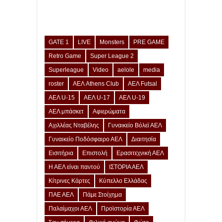
GATE 1
LIVE
Monsters
PRE GAME
Retro Game
Super League 2
Superleague
Video
aelole
media
roster
ΑΕΛ Athens Club
ΑΕΛ Futsal
ΑΕΛ U-15
ΑΕΛ U-17
ΑΕΛ U-19
ΑΕΛ μπάσκετ
Αφιερώματα
Αχιλλέας Νταβέλης
Γυναικείο Βόλεϊ ΑΕΛ
Γυναικείο Ποδόσφαιρο ΑΕΛ
Διαιτησία
Εισιτήρια
Επιστολή
Ερασιτεχνική ΑΕΛ
Η ΑΕΛ είναι παντού
ΙΣΤΟΡΙΑ ΑΕΛ
Κίτρινες Κάρτες
Κύπελλο Ελλάδας
ΠΑΕ ΑΕΛ
Πάμε Στοίχημα
Παλαίμαχοι ΑΕΛ
Προϊστορία ΑΕΛ