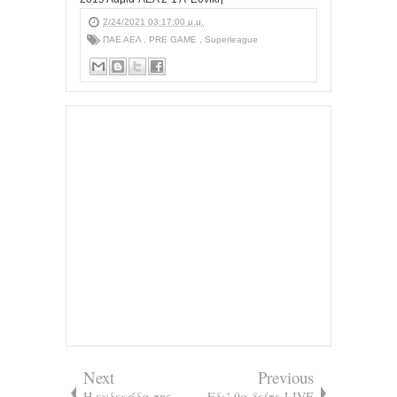
2/24/2021 03:17:00 μ.μ.
ΠΑΕ ΑΕΛ
,
PRE GAME
,
Superleague
Next
Previous
Η ενδεκάδα της
Εδώ θα δείτε LIVE