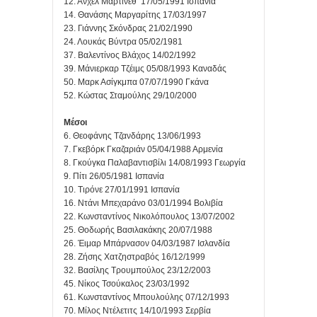
12. Άνχελ Μαρτίνεθ 17/05/1991 Ισπανία
14. Θανάσης Μαργαρίτης 17/03/1997
23. Γιάννης Σκόνδρας 21/02/1990
24. Λουκάς Βύντρα 05/02/1981
37. Βαλεντίνος Βλάχος 14/02/1992
39. Μάνιερκαρ Τζέιμς 05/08/1993 Καναδάς
50. Μαρκ Ασίγκμπα 07/07/1990 Γκάνα
52. Κώστας Σταμούλης 29/10/2000
Μέσοι
6. Θεοφάνης Τζανδάρης 13/06/1993
7. Γκεβόρκ Γκαζαριάν 05/04/1988 Αρμενία
8. Γκούγκα Παλαβαντισβίλι 14/08/1993 Γεωργία
9. Πίτι 26/05/1981 Ισπανία
10. Τιρόνε 27/01/1991 Ισπανία
16. Ντάνι Μπεχαράνο 03/01/1994 Βολιβία
22. Κωνσταντίνος Νικολόπουλος 13/07/2002
25. Θοδωρής Βασιλακάκης 20/07/1988
26. Έιμαρ Μπάρνασον 04/03/1987 Ισλανδία
28. Ζήσης Χατζηστραβός 16/12/1999
32. Βασίλης Τρουμπούλος 23/12/2003
45. Νίκος Τσούκαλος 23/03/1992
61. Κωνσταντίνος Μπουλούλης 07/12/1993
70. Μίλος Ντέλετιτς 14/10/1993 Σερβία