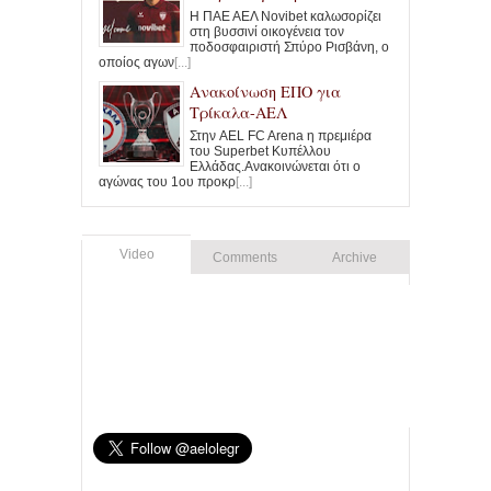
Η ΠΑΕ ΑΕΛ Novibet καλωσορίζει
στη βυσσινί οικογένεια τον
ποδοσφαιριστή Σπύρο Ρισβάνη, ο
οποίος αγων
[...]
Ανακοίνωση ΕΠΟ για
Τρίκαλα-ΑΕΛ
Στην AEL FC Arena η πρεμιέρα
του Superbet Κυπέλλου
Ελλάδας.Ανακοινώνεται ότι ο
αγώνας του 1ου προκρ
[...]
Video
Comments
Archive