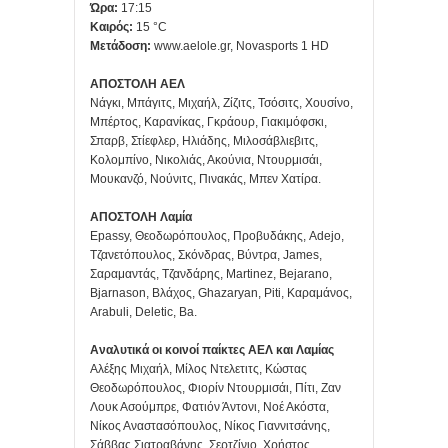
Ώρα:
17:15
Καιρός:
15 °C
Μετάδοση:
www.aelole.gr, Novasports 1 HD
ΑΠΟΣΤΟΛΗ ΑΕΛ
Νάγκι, Μπάγιτς, Μιχαήλ, Ζίζιτς, Τσόσιτς, Χουσίνο,
Μπέρτος, Καρανίκας, Γκράουρ, Γιακιμόφσκι,
Σπαρβ, Στίεφλερ, Ηλιάδης, Μιλοσάβλιεβιτς,
Κολομπίνο, Νικολιάς, Ακούνια, Ντουρμισάι,
Μουκανζό, Νούνιτς, Πινακάς, Μπεν Χατίρα.
ΑΠΟΣΤΟΛΗ Λαμία
Epassy, Θεοδωρόπουλος, Προβυδάκης, Adejo,
Τζανετόπουλος, Σκόνδρας, Βύντρα, James,
Σαραμαντάς, Τζανδάρης, Martinez, Bejarano,
Bjarnason, Βλάχος, Ghazaryan, Piti, Καραμάνος,
Arabuli, Deletic, Ba.
Αναλυτικά οι κοινοί παίκτες ΑΕΛ και Λαμίας
Αλέξης Μιχαήλ, Μίλος Ντελετιτς, Κώστας
Θεοδωρόπουλος, Φιορίν Ντουρμισάι, Πίτι, Ζαν
Λουκ Ασούμπρε, Φατιόν Άντονι, Νοέ Ακόστα,
Νίκος Αναστασόπουλος, Νίκος Γιαννιτσάνης,
Σάββας Σιατραβάνης, Σερτζίνιο, Χρήστος