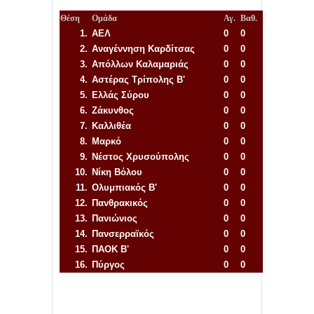
Θέση
Ομάδα
Αγ.
Βαθ.
1.
ΑΕΛ
0
0
2.
Αναγέννηση
Καρδίτσας
0
0
3.
Απόλλων Καλαμαριάς
0
0
4.
Αστέρας Τρίπολης Β'
0
0
5.
Ελλάς Σύρου
0
0
6.
Ζάκυνθος
0
0
7.
Καλλιθέα
0
0
8.
Μαρκό
0
0
9.
Νέστος Χρυσούπολης
0
0
10.
Νίκη Βόλου
0
0
11.
Ολυμπιακός Β'
0
0
12.
Πανθρακικός
0
0
13.
Πανιώνιος
0
0
14.
Πανσερραϊκός
0
0
15.
ΠΑΟΚ Β'
0
0
16.
Πύργος
0
0
Απόλλων Πόντου
22
11