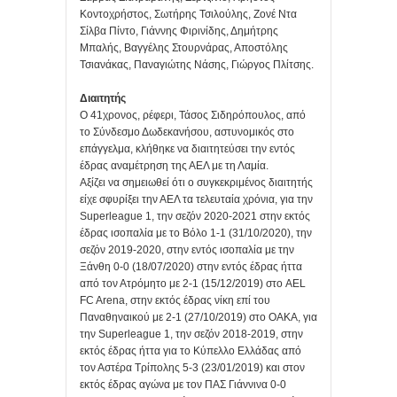
Κοντοχρήστος, Σωτήρης Τσιλούλης, Ζονέ Ντα
Σίλβα Πίντο, Γιάννης Φιρινίδης, Δημήτρης
Μπαλής, Βαγγέλης Στουρνάρας, Αποστόλης
Τσιανάκας, Παναγιώτης Νάσης, Γιώργος Πλίτσης.
Διαιτητής
Ο 41χρονος, ρέφερι, Τάσος Σιδηρόπουλος, από
το Σύνδεσμο Δωδεκανήσου, αστυνομικός στο
επάγγελμα, κλήθηκε να διαιτητεύσει την εντός
έδρας αναμέτρηση της ΑΕΛ με τη Λαμία.
Αξίζει να σημειωθεί ότι ο συγκεκριμένος διαιτητής
είχε σφυρίξει την ΑΕΛ τα τελευταία χρόνια, για την
Superleague 1, την σεζόν 2020-2021 στην εκτός
έδρας ισοπαλία με το Βόλο 1-1 (31/10/2020), την
σεζόν 2019-2020, στην εντός ισοπαλία με την
Ξάνθη 0-0 (18/07/2020) στην εντός έδρας ήττα
από τον Ατρόμητο με 2-1 (15/12/2019) στο AEL
FC Arena, στην εκτός έδρας νίκη επί του
Παναθηναικού με 2-1 (27/10/2019) στο ΟΑΚΑ, για
την Superleague 1, την σεζόν 2018-2019, στην
εκτός έδρας ήττα για το Κύπελλο Ελλάδας από
τον Αστέρα Τρίπολης 5-3 (23/01/2019) και στον
εκτός έδρας αγώνα με τον ΠΑΣ Γιάννινα 0-0