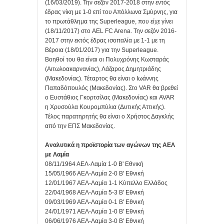
(16/03/2019). Την σεζόν 2017-2018 στην εντός
έδρας νίκη με 1-0 επί του Απόλλωνα Σμύρνης, για
το πρωτάθλημα της Superleague, που είχε γίνει
(18/11/2017) στο AEL FC Arena. Την σεζόν 2016-
2017 στην εκτός έδρας ισοπαλία με 1-1 με τη
Βέροια (18/01/2017) για την Superleague.
Βοηθοί του θα είναι οι Πολυχρόνης Κωσταράς
(Αιτωλοακαρνανίας), Λάζαρος Δημητριάδης
(Μακεδονίας). Τέταρτος θα είναι ο Ιωάννης
Παπαδόπουλός (Μακεδονίας). Στο VAR θα βρεθεί
ο Ευστάθιος Γκορτσίλας (Μακεδονίας) και AVAR
η Χρυσούλα Κουρομπύλια (Δυτικής Αττικής).
Τέλος παρατηρητής θα είναι ο Χρήστος Δαγκλής
από την ΕΠΣ Μακεδονίας.
Αναλυτικά η προϊστορία των αγώνων της ΑΕΛ
με Λαμία
08/11/1964 ΑΕΛ-Λαμία 1-0 Β' Εθνική
15/05/1966 ΑΕΛ-Λαμία 2-0 Β' Εθνική
12/01/1967 ΑΕΛ-Λαμία 1-1 Κύπελλο Ελλάδος
22/04/1968 ΑΕΛ-Λαμία 5-3 Β' Εθνική
09/03/1969 ΑΕΛ-Λαμία 0-1 Β' Εθνική
24/01/1971 ΑΕΛ-Λαμία 1-0 Β' Εθνική
06/06/1976 ΑΕΛ-Λαμία 3-0 Β' Εθνική