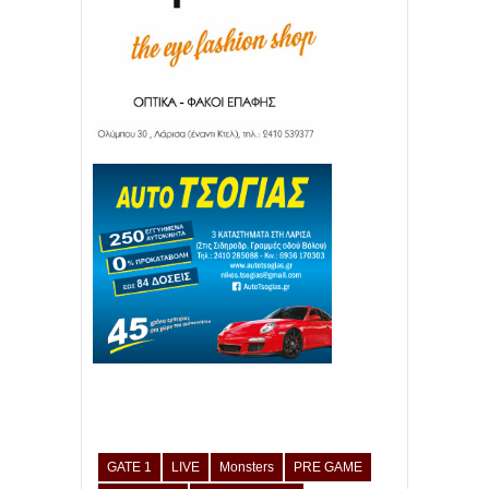
GATE 1
LIVE
Monsters
PRE GAME