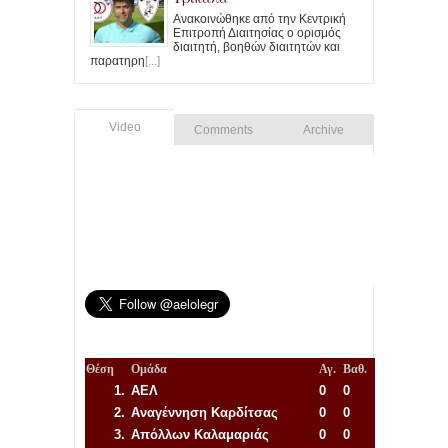
Ανακοινώθηκε από την Κεντρική
Επιτροπή Διαιτησίας ο ορισμός
διαιτητή, βοηθών διαιτητών και
παρατηρη
[...]
Video
Comments
Archive
Θέση
Ομάδα
Αγ.
Βαθ.
1.
ΑΕΛ
0
0
2.
Αναγέννηση
Καρδίτσας
0
0
3.
Απόλλων Καλαμαριάς
0
0