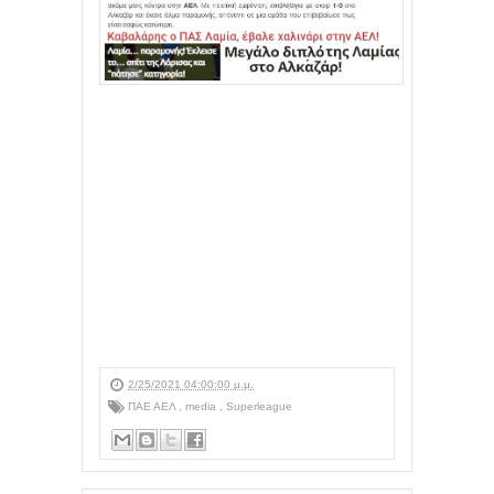
2/25/2021 04:00:00 μ.μ.
ΠΑΕ ΑΕΛ
,
media
,
Superleague