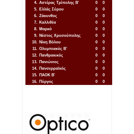
4.
Αστέρας Τρίπολης Β'
0
0
5.
Ελλάς Σύρου
0
0
6.
Ζάκυνθος
0
0
7.
Καλλιθέα
0
0
8.
Μαρκό
0
0
9.
Νέστος Χρυσούπολης
0
0
10.
Νίκη Βόλου
0
0
11.
Ολυμπιακός Β'
0
0
12.
Πανθρακικός
0
0
13.
Πανιώνιος
0
0
14.
Πανσερραϊκός
0
0
15.
ΠΑΟΚ Β'
0
0
16.
Πύργος
0
0
Απόλλων Πόντου
22
11