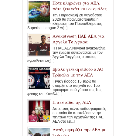
Πότε κληρώνει για ΑΕΛ,
πότε ξεκινάει και οι ομάδες
Την Παρασκευή 28 Αυγούστου
2026 θα πραγματοποιηθεί η
κλήρωση του Πρωταθλήματος
Superbet League 2 γι
[...]
Ανακοίνωση ΠΑΕ ΑΕΛ για
Άγγελο Τσιγγάρα
Η ΠΑΕ ΑΕΛ Novibet ανακοινώνει
την έναρξη συνεργασίας με τον
Άγγελο Τσιγγάρα, ο οποίος
αγωνίζεται ως
[...]
Έβαλε γενική είσοδο ο ΑΟ
Τρίκαλα με την ΑΕΛ
Γενική είσοδος 15 ευρώ θα
υπάρξει στο παιχνίδι του 1ου
προκριματικού γύρου της 1ης
φάσης του Κυπέλλ
[...]
Η πεντάδα της ΑΕΛ
Δείτε τους πέντε ποδοσφαιριστές
οι οποίοι θα αποτελέσουν την
πεντάδα των αρχηγών της ΠΑΕ
ΑΕΛ στο ξε
[...]
Αυτός σφυρίζει την ΑΕΛ με
Τρίκαλα