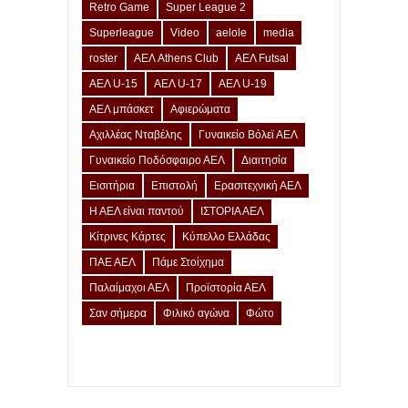
Retro Game
Super League 2
Superleague
Video
aelole
media
roster
ΑΕΛ Athens Club
ΑΕΛ Futsal
ΑΕΛ U-15
ΑΕΛ U-17
ΑΕΛ U-19
ΑΕΛ μπάσκετ
Αφιερώματα
Αχιλλέας Νταβέλης
Γυναικείο Βόλεϊ ΑΕΛ
Γυναικείο Ποδόσφαιρο ΑΕΛ
Διαιτησία
Εισιτήρια
Επιστολή
Ερασιτεχνική ΑΕΛ
Η ΑΕΛ είναι παντού
ΙΣΤΟΡΙΑ ΑΕΛ
Κίτρινες Κάρτες
Κύπελλο Ελλάδας
ΠΑΕ ΑΕΛ
Πάμε Στοίχημα
Παλαίμαχοι ΑΕΛ
Προϊστορία ΑΕΛ
Σαν σήμερα
Φιλικό αγώνα
Φώτο