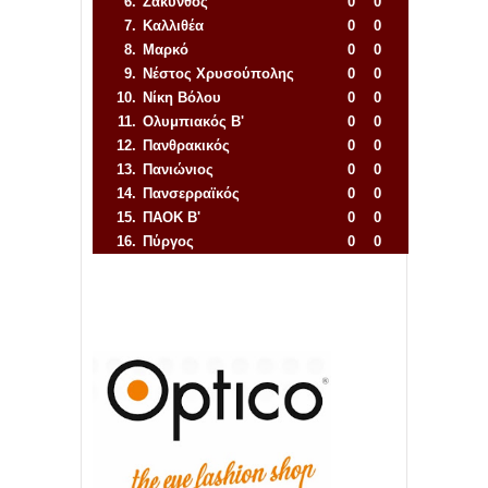
6.
Ζάκυνθος
0
0
7.
Καλλιθέα
0
0
8.
Μαρκό
0
0
9.
Νέστος Χρυσούπολης
0
0
10.
Νίκη Βόλου
0
0
11.
Ολυμπιακός Β'
0
0
12.
Πανθρακικός
0
0
13.
Πανιώνιος
0
0
14.
Πανσερραϊκός
0
0
15.
ΠΑΟΚ Β'
0
0
16.
Πύργος
0
0
Απόλλων Πόντου
22
11