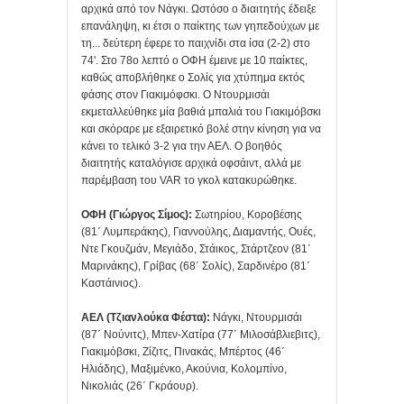
αρχικά από τον Νάγκι. Ωστόσο ο διαιτητής έδειξε
επανάληψη, κι έτσι ο παίκτης των γηπεδούχων με
τη... δεύτερη έφερε το παιχνίδι στα ίσα (2-2) στο
74'. Στο 78ο λεπτό ο ΟΦΗ έμεινε με 10 παίκτες,
καθώς αποβλήθηκε ο Σολίς για χτύπημα εκτός
φάσης στον Γιακιμόφσκι. Ο Ντουρμισάι
εκμεταλλεύθηκε μία βαθιά μπαλιά του Γιακιμόβσκι
και σκόραρε με εξαιρετικό βολέ στην κίνηση για να
κάνει το τελικό 3-2 για την ΑΕΛ. Ο βοηθός
διαιτητής καταλόγισε αρχικά οφσάιντ, αλλά με
παρέμβαση του VAR το γκολ κατακυρώθηκε.
ΟΦΗ (Γιώργος Σίμος):
Σωτηρίου, Κοροβέσης
(81΄ Λυμπεράκης), Γιαννούλης, Διαμαντής, Ουές,
Ντε Γκουζμάν, Μεγιάδο, Στάικος, Στάρτζεον (81΄
Μαρινάκης), Γρίβας (68΄ Σολίς), Σαρδινέρο (81΄
Καστάινιος).
ΑΕΛ (Τζιανλούκα Φέστα):
Νάγκι, Ντουρμισάι
(87΄ Νούνιτς), Μπεν-Χατίρα (77΄ Μιλοσάβλιεβιτς),
Γιακιμόβσκι, Ζίζιτς, Πινακάς, Μπέρτος (46΄
Ηλιάδης), Μαξιμένκο, Ακούνια, Κολομπίνο,
Νικολιάς (26΄ Γκράουρ).