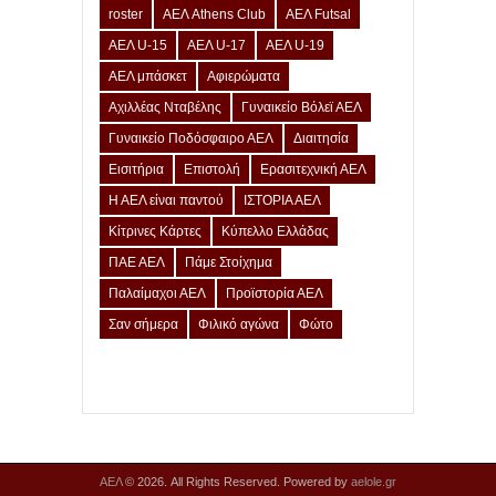
roster
ΑΕΛ Athens Club
ΑΕΛ Futsal
ΑΕΛ U-15
ΑΕΛ U-17
ΑΕΛ U-19
ΑΕΛ μπάσκετ
Αφιερώματα
Αχιλλέας Νταβέλης
Γυναικείο Βόλεϊ ΑΕΛ
Γυναικείο Ποδόσφαιρο ΑΕΛ
Διαιτησία
Εισιτήρια
Επιστολή
Ερασιτεχνική ΑΕΛ
Η ΑΕΛ είναι παντού
ΙΣΤΟΡΙΑ ΑΕΛ
Κίτρινες Κάρτες
Κύπελλο Ελλάδας
ΠΑΕ ΑΕΛ
Πάμε Στοίχημα
Παλαίμαχοι ΑΕΛ
Προϊστορία ΑΕΛ
Σαν σήμερα
Φιλικό αγώνα
Φώτο
ΑΕΛ
© 2026. All Rights Reserved. Powered by
aelole.gr