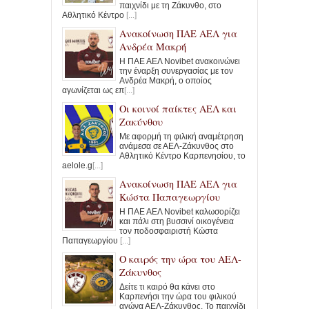
παιχνίδι με τη Ζάκυνθο, στο
Αθλητικό Κέντρο
[...]
Ανακοίνωση ΠΑΕ ΑΕΛ για
Ανδρέα Μακρή
Η ΠΑΕ ΑΕΛ Novibet ανακοινώνει
την έναρξη συνεργασίας με τον
Ανδρέα Μακρή, ο οποίος
αγωνίζεται ως επ
[...]
Οι κοινοί παίκτες ΑΕΛ και
Ζακύνθου
Με αφορμή τη φιλική αναμέτρηση
ανάμεσα σε ΑΕΛ-Ζάκυνθος στο
Αθλητικό Κέντρο Καρπενησίου, το
aelole.g
[...]
Ανακοίνωση ΠΑΕ ΑΕΛ για
Κώστα Παπαγεωργίου
Η ΠΑΕ ΑΕΛ Novibet καλωσορίζει
και πάλι στη βυσσινί οικογένεια
τον ποδοσφαιριστή Κώστα
Παπαγεωργίου
[...]
Ο καιρός την ώρα του ΑΕΛ-
Ζάκυνθος
Δείτε τι καιρό θα κάνει στο
Καρπενήσι την ώρα του φιλικού
αγώνα ΑΕΛ-Ζάκυνθος. To παιχνίδι