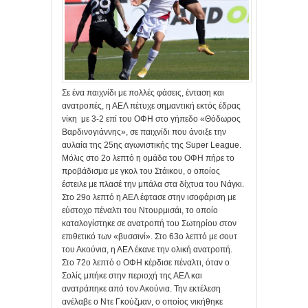
Σε ένα παιχνίδι με πολλές φάσεις, ένταση και
ανατροπές, η ΑΕΛ πέτυχε σημαντική εκτός έδρας
νίκη με 3-2 επί του ΟΦΗ στο γήπεδο «Θόδωρος
Βαρδινογιάννης», σε παιχνίδι που άνοιξε την
αυλαία της 25ης αγωνιστικής της Super League.
Μόλις στο 2ο λεπτό η ομάδα του ΟΦΗ πήρε το
προβάδισμα με γκολ του Στάικου, ο οποίος
έστειλε με πλασέ την μπάλα στα δίχτυα του Νάγκι.
Στο 29ο λεπτό η ΑΕΛ έφτασε στην ισοφάριση με
εύστοχο πέναλτι του Ντουρμισάι, το οποίο
καταλογίστηκε σε ανατροπή του Σωτηρίου στον
επιθετικό των «βυσσινί». Στο 63ο λεπτό με σουτ
του Ακούνια, η ΑΕΛ έκανε την ολική ανατροπή.
Στο 72ο λεπτό ο ΟΦΗ κέρδισε πέναλτι, όταν ο
Σολίς μπήκε στην περιοχή της ΑΕΛ και
ανατράπηκε από τον Ακούνια. Την εκτέλεση
ανέλαβε ο Ντε Γκούζμαν, ο οποίος νικήθηκε