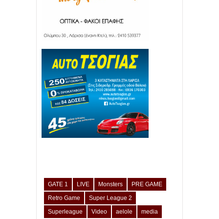
GATE 1
LIVE
Monsters
PRE GAME
Retro Game
Super League 2
Superleague
Video
aelole
media