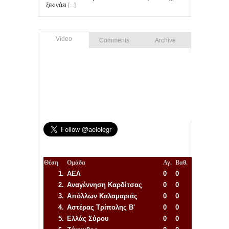
ξεκινάει
[...]
Video
Comments
Archive
Θέση
Ομάδα
Αγ.
Βαθ.
1.
ΑΕΛ
0
0
2.
Αναγέννηση
Καρδίτσας
0
0
3.
Απόλλων Καλαμαριάς
0
0
4.
Αστέρας Τρίπολης Β'
0
0
5.
Ελλάς Σύρου
0
0