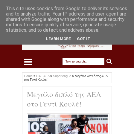
This site uses cookies from Google to deliver its services
and to analyze traffic. Your IP address and user-agent are
shared with Google along with performance and security
metrics to ensure quality of service, generate usage
statistics, and to detect and address abuse.
LEARN MORE
GOT IT
Home
»
ΠΑΕ ΑΕΛ
»
Superleague
»
Μεγάλο διπλό της ΑΕΛ
στο Γεντί Κουλέ!
Μεγάλο διπλό της ΑΕΛ
στο Γεντί Κουλέ!